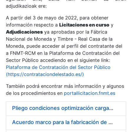
adjudikazioak ere:
A partir del 3 de mayo de 2022, para obtener
Erakutsi/Ezkutatu
información respecto a
Licitaciones en curso
y
Erakutsi/Ezkutatu
Adjudicaciones
ya aprobadas por la Fábrica
Nacional de Moneda y Timbre - Real Casa de la
Erakutsi/Ezkutatu
Moneda, puede acceder al perfil del contratante del
a FNMT-RCM en la Plataforma de Contratación del
Sector Público accediendo en el siguiente link:
Plataforma de Contratación del Sector Público
(https://contrataciondelestado.es/)
También podrá encontrar más información y algunos
de los procedimientos en
portallicitacion.fnmt.es
Pliego condiciones optimización cargas compras firmado
Erakutsi/Ezkutatu
Acuerdo marco para la fabricación de piezas