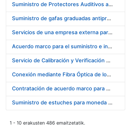
Suministro de Protectores Auditivos a medida para las personas trabajadoras de los Centros de Trabajo de Madrid y Burgos
Suministro de gafas graduadas antiproyecciones para los trabajadores de la FNMT-RCM en los centros de trabajo de Madrid y Burgos
Servicios de una empresa externa para el asesoramiento y resolución de los recursos de alzada que se presentan relacionados con procesos de selección para la FNMT-RCM
Acuerdo marco para el suministro e instalación de persianas, estores y otros complementos
Servicio de Calibración y Verificación Externa de los Equipos de Medición del Servicio de Prevención de la FNMT-RCM
Conexión mediante Fibra Óptica de los Centros de Proceso de Datos (CPDs) de las sedes de la FNMT-RCM de Burgos y Madrid
Contratación de acuerdo marco para el Suministro de Material de Electricidad para la Fábrica Nacional de Moneda y Timbre-Real Casa de la Moneda en su centro de trabajo de Burgos
Suministro de estuches para moneda de 30 €
1 - 10 erakusten 486 emaitzetatik.