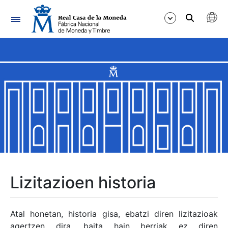
Nabigazioa
Erakutsi/Ezkutatu
Erakutsi/Ezkutatu
Erakutsi/Ezkutatu
Erakutsi/Ezkutatu
Erakutsi/Ezkutatu
Lizitazioen historia
Erakutsi/Ezkutatu
Atal honetan, historia gisa, ebatzi diren lizitazioak
agertzen dira, baita hain berriak ez diren