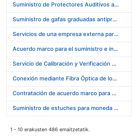
Suministro de Protectores Auditivos a medida para las personas trabajadoras de los Centros de Trabajo de Madrid y Burgos
Suministro de gafas graduadas antiproyecciones para los trabajadores de la FNMT-RCM en los centros de trabajo de Madrid y Burgos
Servicios de una empresa externa para el asesoramiento y resolución de los recursos de alzada que se presentan relacionados con procesos de selección para la FNMT-RCM
Acuerdo marco para el suministro e instalación de persianas, estores y otros complementos
Servicio de Calibración y Verificación Externa de los Equipos de Medición del Servicio de Prevención de la FNMT-RCM
Conexión mediante Fibra Óptica de los Centros de Proceso de Datos (CPDs) de las sedes de la FNMT-RCM de Burgos y Madrid
Contratación de acuerdo marco para el Suministro de Material de Electricidad para la Fábrica Nacional de Moneda y Timbre-Real Casa de la Moneda en su centro de trabajo de Burgos
Suministro de estuches para moneda de 30 €
1 - 10 erakusten 486 emaitzetatik.