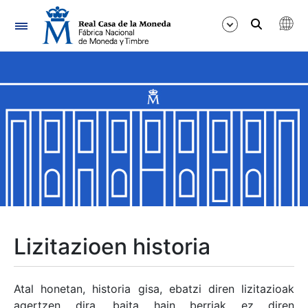
Nabigazioa
Erakutsi/Ezkutatu
Erakutsi/Ezkutatu
Erakutsi/Ezkutatu
Erakutsi/Ezkutatu
Erakutsi/Ezkutatu
Lizitazioen historia
Erakutsi/Ezkutatu
Atal honetan, historia gisa, ebatzi diren lizitazioak
agertzen dira, baita hain berriak ez diren