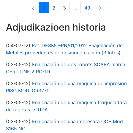
1
2
3
...
49
Orrialdea
Orrialdea
Orrialdea
Intermediate Pages Use T
Orrialdea
Adjudikazioen historia
(04-07-12)
Ref. DESMO-PN/01/2012 Enajenación de
Metales procedentes de desmonetización (3 lotes)
(03-05-12)
Enajenación de dos robots SCARA marca
CERTILINE 2 RO-TR
(03-05-12)
Enajenación de una máquina de impresión
RISO MOD. GR3770
(03-05-12)
Enajenación de una máquina troqueladora
de tarjetas LOUDA
(03-05-12)
Enajenación de una impresora OCE Mod.
3165 NC