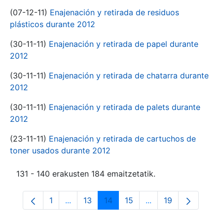
(07-12-11)
Enajenación y retirada de residuos
plásticos durante 2012
(30-11-11)
Enajenación y retirada de papel durante
2012
(30-11-11)
Enajenación y retirada de chatarra durante
2012
(30-11-11)
Enajenación y retirada de palets durante
2012
(23-11-11)
Enajenación y retirada de cartuchos de
toner usados durante 2012
131 - 140 erakusten 184 emaitzetatik.
1
...
13
14
15
...
19
Orrialdea
Intermediate Pages Use TAB to navigate.
Orrialdea
Orrialdea
Orrialdea
Intermediate Pages
Orrialdea