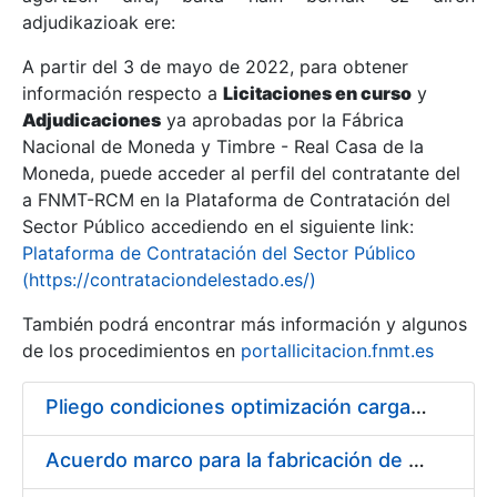
adjudikazioak ere:
A partir del 3 de mayo de 2022, para obtener
Erakutsi/Ezkutatu
información respecto a
Licitaciones en curso
y
Erakutsi/Ezkutatu
Adjudicaciones
ya aprobadas por la Fábrica
Nacional de Moneda y Timbre - Real Casa de la
Erakutsi/Ezkutatu
Moneda, puede acceder al perfil del contratante del
a FNMT-RCM en la Plataforma de Contratación del
Sector Público accediendo en el siguiente link:
Plataforma de Contratación del Sector Público
(https://contrataciondelestado.es/)
También podrá encontrar más información y algunos
de los procedimientos en
portallicitacion.fnmt.es
Pliego condiciones optimización cargas compras firmado
Erakutsi/Ezkutatu
Acuerdo marco para la fabricación de piezas