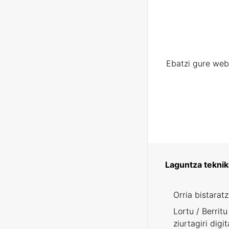
Ebatzi gure web
Laguntza tekni
Orria bistarat
Lortu / Berritu
ziurtagiri digit