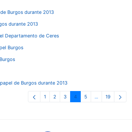
el de Burgos durante 2013
rgos durante 2013
 del Departamento de Ceres
apel Burgos
 Burgos
a papel de Burgos durante 2013
1
2
3
4
5
...
19
Orrialdea
Orrialdea
Orrialdea
Orrialdea
Orrialdea
Intermediate Pa
Orrialdea