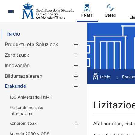
Nabigazioa
FNMT
Ceres
El
INICIO
Produktu eta Soluzioak
Erakutsi/Ezku
Zerbitzuak
Erakutsi/Ezku
Innovación
Erakutsi/Ezku
Bildumazalearen
Erakutsi/Ezku
Inicio
Eraku
Erakunde
Erakutsi/Ezku
130 Aniversario FNMT
Lizitazio
Erakunde mailako
Informazioa
Atal honetan, histo
Konpromisoak
Erakutsi/Ezkuta
Agenda 2030 y ODS