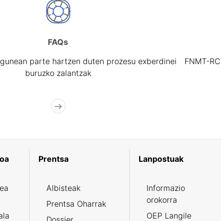
FAQs
gunean parte hartzen duten prozesu exberdinei
FNMT-RCM 
buruzko zalantzak
koa
Prentsa
Lanpostuak
zea
Albisteak
Informazio
orokorra
Prentsa Oharrak
ala
OEP Langile
Dossier