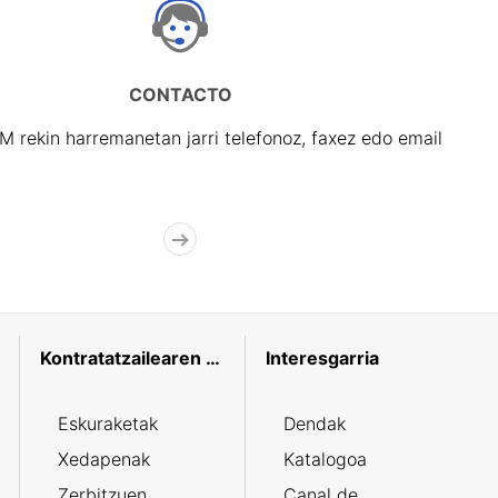
CONTACTO
rekin harremanetan jarri telefonoz, faxez edo email
Kontratatzailearen profila
Interesgarria
Eskuraketak
Dendak
Xedapenak
Katalogoa
Zerbitzuen
Canal de