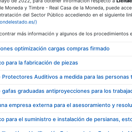
 mayo de 2022, para obtener información respecto a
Licita
de Moneda y Timbre - Real Casa de la Moneda, puede acced
ratación del Sector Público accediendo en el siguiente lin
tu
iondelestado.es/)
tu
ontrar más información y algunos de los procedimientos 
atu
iones optimización cargas compras firmado
 para la fabricación de piezas
tatu
 para el suministro e instalación de persianas, es