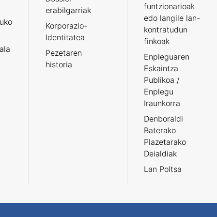
funtzionarioak
erabilgarriak
edo langile lan-
ruko
Korporazio-
kontratudun
Identitatea
finkoak
tala
Pezetaren
Enpleguaren
historia
Eskaintza
Publikoa /
Enplegu
Iraunkorra
Denboraldi
Baterako
Plazetarako
Deialdiak
Lan Poltsa