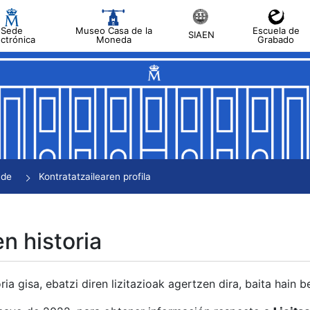
Sede
Museo Casa de la
Escuela de
SIAEN
ectrónica
Moneda
Grabado
tatu
tatu
tatu
tatu
nde
Kontratatzailearen profila
tatu
en historia
ria gisa, ebatzi diren lizitazioak agertzen dira, baita hain 
tu