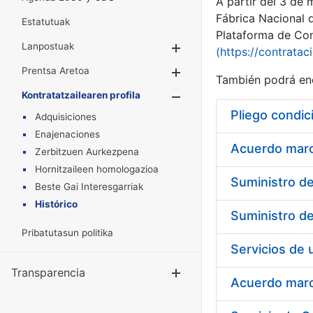
A partir del 3 de
Fábrica Nacional 
Estatutuak
Plataforma de Cont
Lanpostuak
Erakutsi/Ezkuta
(https://contratac
Prentsa Aretoa
Erakutsi/Ezkuta
También podrá enc
Kontratatzailearen profila
Erakutsi/Ezkut
Pliego condic
Adquisiciones
Enajenaciones
Acuerdo marco
Zerbitzuen Aurkezpena
Hornitzaileen homologazioa
Beste Gai Interesgarriak
Histórico
Pribatutasun politika
Transparencia
Erakutsi/Ezku
Acuerdo marco