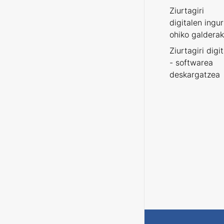
Ziurtagiri
digitalen ingu
ohiko galderak
Ziurtagiri digi
- softwarea
deskargatzea