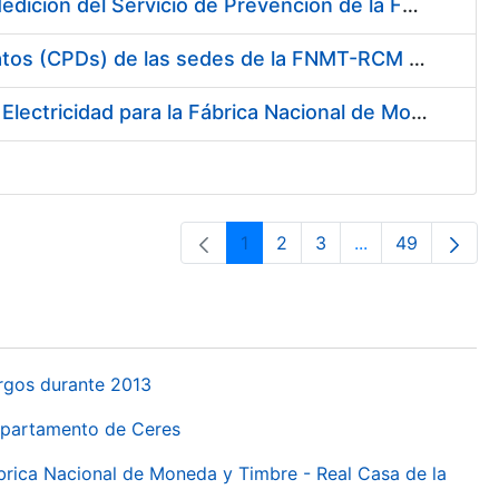
Servicio de Calibración y Verificación Externa de los Equipos de Medición del Servicio de Prevención de la FNMT-RCM
Conexión mediante Fibra Óptica de los Centros de Proceso de Datos (CPDs) de las sedes de la FNMT-RCM de Burgos y Madrid
Contratación de acuerdo marco para el Suministro de Material de Electricidad para la Fábrica Nacional de Moneda y Timbre-Real Casa de la Moneda en su centro de trabajo de Burgos
1
2
3
...
49
Orrialdea
Orrialdea
Orrialdea
Intermediate Pa
Orrialdea
urgos durante 2013
Departamento de Ceres
ábrica Nacional de Moneda y Timbre - Real Casa de la