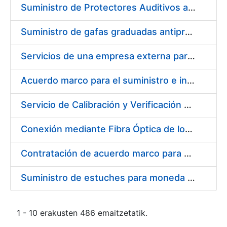
Suministro de Protectores Auditivos a medida para las personas trabajadoras de los Centros de Trabajo de Madrid y Burgos
Suministro de gafas graduadas antiproyecciones para los trabajadores de la FNMT-RCM en los centros de trabajo de Madrid y Burgos
Servicios de una empresa externa para el asesoramiento y resolución de los recursos de alzada que se presentan relacionados con procesos de selección para la FNMT-RCM
Acuerdo marco para el suministro e instalación de persianas, estores y otros complementos
Servicio de Calibración y Verificación Externa de los Equipos de Medición del Servicio de Prevención de la FNMT-RCM
Conexión mediante Fibra Óptica de los Centros de Proceso de Datos (CPDs) de las sedes de la FNMT-RCM de Burgos y Madrid
Contratación de acuerdo marco para el Suministro de Material de Electricidad para la Fábrica Nacional de Moneda y Timbre-Real Casa de la Moneda en su centro de trabajo de Burgos
Suministro de estuches para moneda de 30 €
1 - 10 erakusten 486 emaitzetatik.