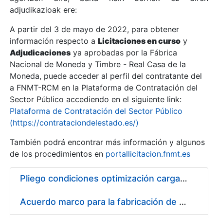
adjudikazioak ere:
A partir del 3 de mayo de 2022, para obtener
Erakutsi/Ezkutatu
información respecto a
Licitaciones en curso
y
Erakutsi/Ezkutatu
Adjudicaciones
ya aprobadas por la Fábrica
Nacional de Moneda y Timbre - Real Casa de la
Erakutsi/Ezkutatu
Moneda, puede acceder al perfil del contratante del
a FNMT-RCM en la Plataforma de Contratación del
Sector Público accediendo en el siguiente link:
Plataforma de Contratación del Sector Público
(https://contrataciondelestado.es/)
También podrá encontrar más información y algunos
de los procedimientos en
portallicitacion.fnmt.es
Pliego condiciones optimización cargas compras firmado
Erakutsi/Ezkutatu
Acuerdo marco para la fabricación de piezas