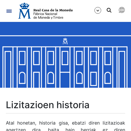
Nabigazioa
Erakutsi/Ezkutatu
Erakutsi/Ezkutatu
Erakutsi/Ezkutatu
Erakutsi/Ezkutatu
Erakutsi/Ezkutatu
Lizitazioen historia
Erakutsi/Ezkutatu
Atal honetan, historia gisa, ebatzi diren lizitazioak
agertzen dira, baita hain berriak ez diren