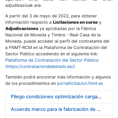
adjudikazioak ere:
A partir del 3 de mayo de 2022, para obtener
Erakutsi/Ezkutatu
información respecto a
Licitaciones en curso
y
Erakutsi/Ezkutatu
Adjudicaciones
ya aprobadas por la Fábrica
Nacional de Moneda y Timbre - Real Casa de la
Erakutsi/Ezkutatu
Moneda, puede acceder al perfil del contratante del
a FNMT-RCM en la Plataforma de Contratación del
Sector Público accediendo en el siguiente link:
Plataforma de Contratación del Sector Público
(https://contrataciondelestado.es/)
También podrá encontrar más información y algunos
de los procedimientos en
portallicitacion.fnmt.es
Pliego condiciones optimización cargas compras firmado
Erakutsi/Ezkutatu
Acuerdo marco para la fabricación de piezas