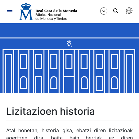
Nabigazioa
Erakutsi/Ezkutatu
Erakutsi/Ezkutatu
Erakutsi/Ezkutatu
Erakutsi/Ezkutatu
Erakutsi/Ezkutatu
Lizitazioen historia
Erakutsi/Ezkutatu
Atal honetan, historia gisa, ebatzi diren lizitazioak
agertzen dira, baita hain berriak ez diren