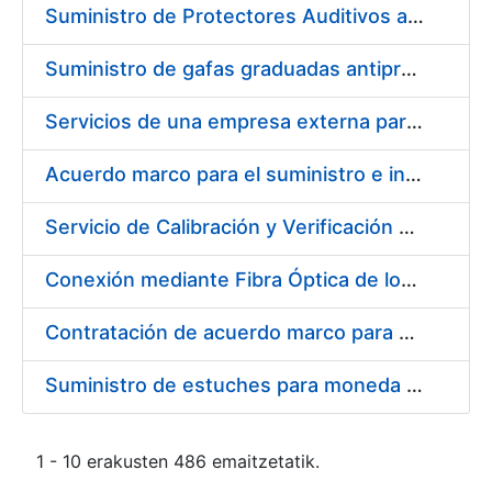
Suministro de Protectores Auditivos a medida para las personas trabajadoras de los Centros de Trabajo de Madrid y Burgos
Suministro de gafas graduadas antiproyecciones para los trabajadores de la FNMT-RCM en los centros de trabajo de Madrid y Burgos
Servicios de una empresa externa para el asesoramiento y resolución de los recursos de alzada que se presentan relacionados con procesos de selección para la FNMT-RCM
Acuerdo marco para el suministro e instalación de persianas, estores y otros complementos
Servicio de Calibración y Verificación Externa de los Equipos de Medición del Servicio de Prevención de la FNMT-RCM
Conexión mediante Fibra Óptica de los Centros de Proceso de Datos (CPDs) de las sedes de la FNMT-RCM de Burgos y Madrid
Contratación de acuerdo marco para el Suministro de Material de Electricidad para la Fábrica Nacional de Moneda y Timbre-Real Casa de la Moneda en su centro de trabajo de Burgos
Suministro de estuches para moneda de 30 €
1 - 10 erakusten 486 emaitzetatik.