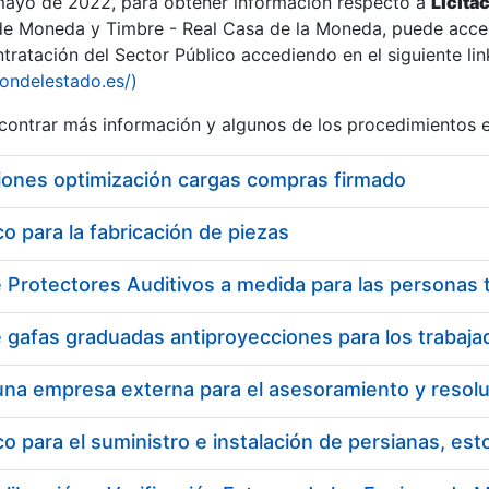
 mayo de 2022, para obtener información respecto a
Licita
de Moneda y Timbre - Real Casa de la Moneda, puede acced
ratación del Sector Público accediendo en el siguiente lin
tu
iondelestado.es/)
tu
ontrar más información y algunos de los procedimientos 
atu
iones optimización cargas compras firmado
 para la fabricación de piezas
tatu
 para el suministro e instalación de persianas, es