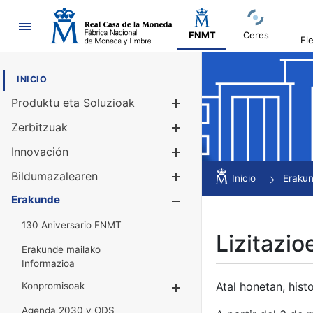
Nabigazioa
FNMT
Ceres
El
INICIO
Produktu eta Soluzioak
Erakutsi/Ezku
Zerbitzuak
Erakutsi/Ezku
Innovación
Erakutsi/Ezku
Bildumazalearen
Erakutsi/Ezku
Inicio
Eraku
Erakunde
Erakutsi/Ezku
130 Aniversario FNMT
Lizitazio
Erakunde mailako
Informazioa
Atal honetan, histo
Konpromisoak
Erakutsi/Ezkuta
Agenda 2030 y ODS