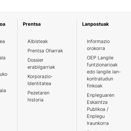
koa
Prentsa
Lanpostuak
zea
Albisteak
Informazio
orokorra
Prentsa Oharrak
ala
OEP Langile
Dossier
funtzionarioak
erabilgarriak
edo langile lan-
ruko
Korporazio-
kontratudun
Identitatea
finkoak
tala
Pezetaren
Enpleguaren
historia
Eskaintza
Publikoa /
Enplegu
Iraunkorra