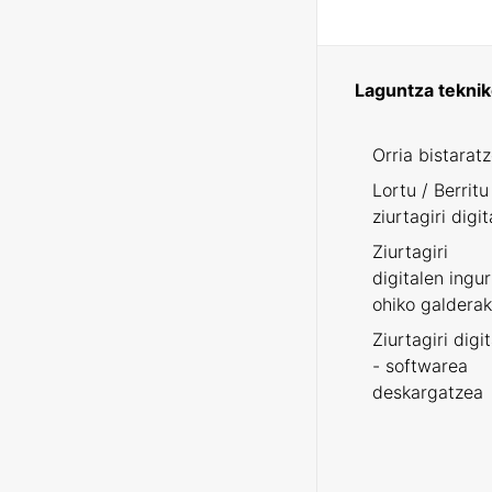
Laguntza tekni
Orria bistarat
Lortu / Berritu
ziurtagiri digit
Ziurtagiri
digitalen ingu
ohiko galderak
Ziurtagiri digi
- softwarea
deskargatzea