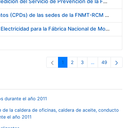
Servicio de Calibración y Verificación Externa de los Equipos de Medición del Servicio de Prevención de la FNMT-RCM
Conexión mediante Fibra Óptica de los Centros de Proceso de Datos (CPDs) de las sedes de la FNMT-RCM de Burgos y Madrid
Contratación de acuerdo marco para el Suministro de Material de Electricidad para la Fábrica Nacional de Moneda y Timbre-Real Casa de la Moneda en su centro de trabajo de Burgos
1
2
3
...
49
Orrialdea
Orrialdea
Orrialdea
Intermediate Pa
Orrialdea
os durante el año 2011
 de la caldera de oficinas, caldera de aceite, conducto
te el año 2011