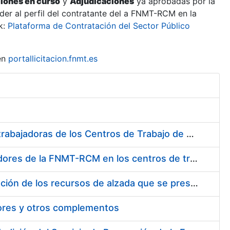
ciones en curso
y
Adjudicaciones
ya aprobadas por la
er al perfil del contratante del a FNMT-RCM en la
k:
Plataforma de Contratación del Sector Público
en
portallicitacion.fnmt.es
Suministro de Protectores Auditivos a medida para las personas trabajadoras de los Centros de Trabajo de Madrid y Burgos
Suministro de gafas graduadas antiproyecciones para los trabajadores de la FNMT-RCM en los centros de trabajo de Madrid y Burgos
Servicios de una empresa externa para el asesoramiento y resolución de los recursos de alzada que se presentan relacionados con procesos de selección para la FNMT-RCM
tores y otros complementos