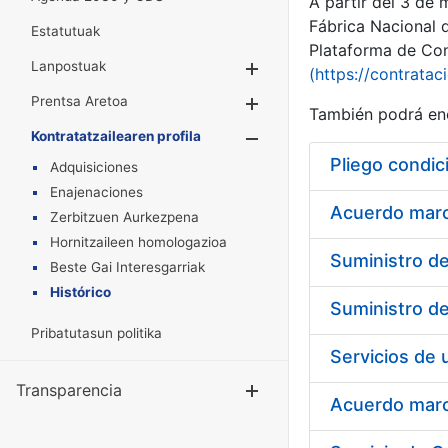
A partir del 3 de
Fábrica Nacional 
Estatutuak
Plataforma de Cont
Lanpostuak
Erakutsi/Ezkuta
(https://contratac
Prentsa Aretoa
Erakutsi/Ezkuta
También podrá enc
Kontratatzailearen profila
Erakutsi/Ezkut
Pliego condic
Adquisiciones
Enajenaciones
Acuerdo marco
Zerbitzuen Aurkezpena
Hornitzaileen homologazioa
Beste Gai Interesgarriak
Histórico
Pribatutasun politika
Transparencia
Erakutsi/Ezku
Acuerdo marco