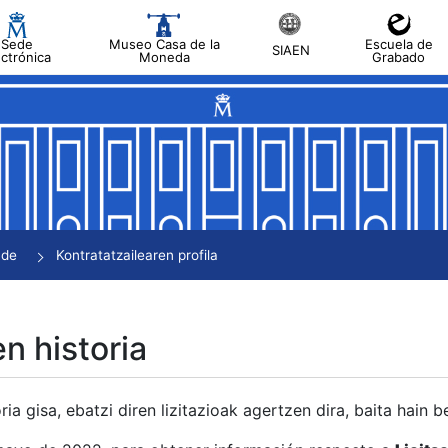
Sede
Museo Casa de la
Escuela de
SIAEN
ectrónica
Moneda
Grabado
tatu
tatu
tatu
tatu
nde
Kontratatzailearen profila
tatu
en historia
ria gisa, ebatzi diren lizitazioak agertzen dira, baita hain 
tu