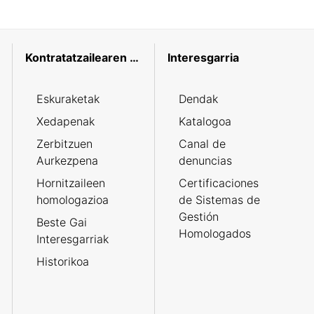
Kontratatzailearen profila
Interesgarria
Eskuraketak
Dendak
Xedapenak
Katalogoa
Zerbitzuen
Canal de
Aurkezpena
denuncias
Hornitzaileen
Certificaciones
homologazioa
de Sistemas de
Gestión
Beste Gai
Homologados
Interesgarriak
Historikoa