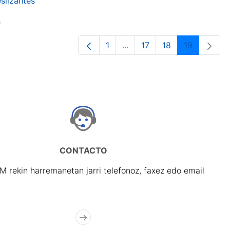
slizantes
s
1
...
17
18
19
Orrialdea
Intermediate Pages Use TA
Orrialdea
Orrialdea
Orrialdea
CONTACTO
rekin harremanetan jarri telefonoz, faxez edo email