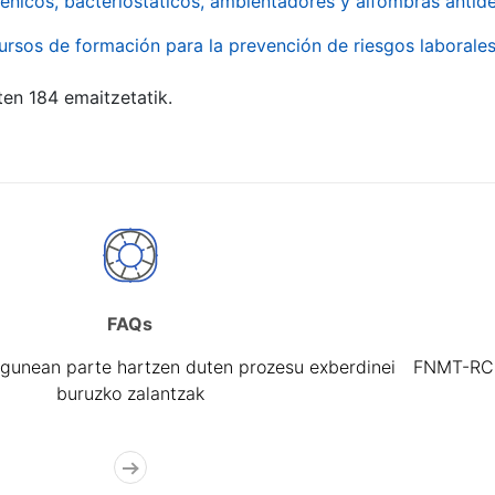
énicos, bacteriostáticos, ambientadores y alfombras antide
ursos de formación para la prevención de riesgos laborale
ten 184 emaitzetatik.
FAQs
gunean parte hartzen duten prozesu exberdinei
FNMT-RCM 
buruzko zalantzak