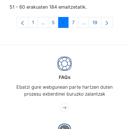
51 - 60 erakusten 184 emaitzetatik.
1
...
5
6
7
...
19
Orrialdea
Intermediate Pages Use TAB to navigat
Orrialdea
Orrialdea
Orrialdea
Intermediate Pages U
Orrialdea
FAQs
Ebatzi gure webgunean parte hartzen duten
prozesu exberdinei buruzko zalantzak