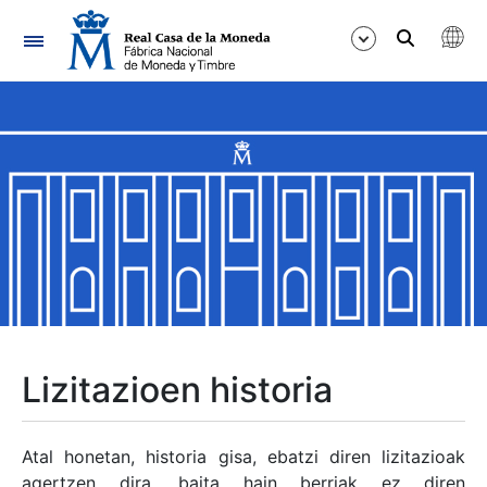
Nabigazioa
Erakutsi/Ezkutatu
Erakutsi/Ezkutatu
Erakutsi/Ezkutatu
Erakutsi/Ezkutatu
Erakutsi/Ezkutatu
Lizitazioen historia
Erakutsi/Ezkutatu
Atal honetan, historia gisa, ebatzi diren lizitazioak
agertzen dira, baita hain berriak ez diren