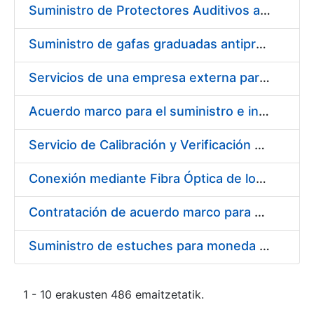
Suministro de Protectores Auditivos a medida para las personas trabajadoras de los Centros de Trabajo de Madrid y Burgos
Suministro de gafas graduadas antiproyecciones para los trabajadores de la FNMT-RCM en los centros de trabajo de Madrid y Burgos
Servicios de una empresa externa para el asesoramiento y resolución de los recursos de alzada que se presentan relacionados con procesos de selección para la FNMT-RCM
Acuerdo marco para el suministro e instalación de persianas, estores y otros complementos
Servicio de Calibración y Verificación Externa de los Equipos de Medición del Servicio de Prevención de la FNMT-RCM
Conexión mediante Fibra Óptica de los Centros de Proceso de Datos (CPDs) de las sedes de la FNMT-RCM de Burgos y Madrid
Contratación de acuerdo marco para el Suministro de Material de Electricidad para la Fábrica Nacional de Moneda y Timbre-Real Casa de la Moneda en su centro de trabajo de Burgos
Suministro de estuches para moneda de 30 €
1 - 10 erakusten 486 emaitzetatik.