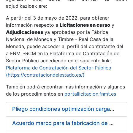
adjudikazioak ere:
A partir del 3 de mayo de 2022, para obtener
Erakutsi/Ezkutatu
información respecto a
Licitaciones en curso
y
Erakutsi/Ezkutatu
Adjudicaciones
ya aprobadas por la Fábrica
Nacional de Moneda y Timbre - Real Casa de la
Erakutsi/Ezkutatu
Moneda, puede acceder al perfil del contratante del
a FNMT-RCM en la Plataforma de Contratación del
Sector Público accediendo en el siguiente link:
Plataforma de Contratación del Sector Público
(https://contrataciondelestado.es/)
También podrá encontrar más información y algunos
de los procedimientos en
portallicitacion.fnmt.es
Pliego condiciones optimización cargas compras firmado
Erakutsi/Ezkutatu
Acuerdo marco para la fabricación de piezas