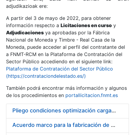
adjudikazioak ere:
A partir del 3 de mayo de 2022, para obtener
Erakutsi/Ezkutatu
información respecto a
Licitaciones en curso
y
Erakutsi/Ezkutatu
Adjudicaciones
ya aprobadas por la Fábrica
Nacional de Moneda y Timbre - Real Casa de la
Erakutsi/Ezkutatu
Moneda, puede acceder al perfil del contratante del
a FNMT-RCM en la Plataforma de Contratación del
Sector Público accediendo en el siguiente link:
Plataforma de Contratación del Sector Público
(https://contrataciondelestado.es/)
También podrá encontrar más información y algunos
de los procedimientos en
portallicitacion.fnmt.es
Pliego condiciones optimización cargas compras firmado
Erakutsi/Ezkutatu
Acuerdo marco para la fabricación de piezas