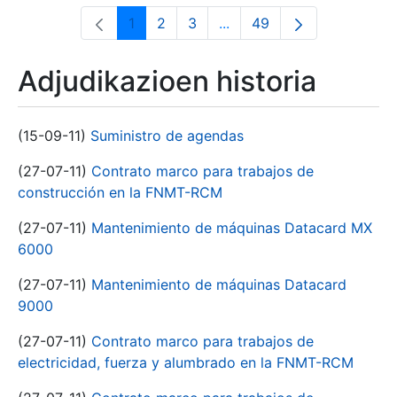
1
2
3
...
49
Orrialdea
Orrialdea
Orrialdea
Intermediate Pages Use T
Orrialdea
Adjudikazioen historia
(15-09-11)
Suministro de agendas
(27-07-11)
Contrato marco para trabajos de
construcción en la FNMT-RCM
(27-07-11)
Mantenimiento de máquinas Datacard MX
6000
(27-07-11)
Mantenimiento de máquinas Datacard
9000
(27-07-11)
Contrato marco para trabajos de
electricidad, fuerza y alumbrado en la FNMT-RCM