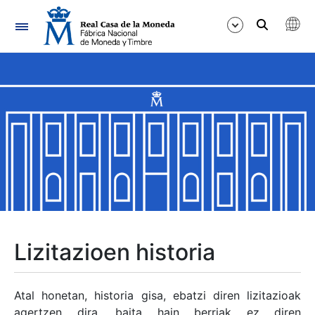
Nabigazioa
Erakutsi/Ezkutatu
Erakutsi/Ezkutatu
Erakutsi/Ezkutatu
Erakutsi/Ezkutatu
Erakutsi/Ezkutatu
Lizitazioen historia
Erakutsi/Ezkutatu
Atal honetan, historia gisa, ebatzi diren lizitazioak
agertzen dira, baita hain berriak ez diren