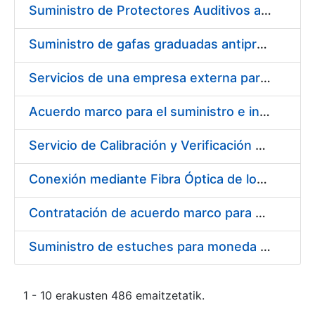
Suministro de Protectores Auditivos a medida para las personas trabajadoras de los Centros de Trabajo de Madrid y Burgos
Suministro de gafas graduadas antiproyecciones para los trabajadores de la FNMT-RCM en los centros de trabajo de Madrid y Burgos
Servicios de una empresa externa para el asesoramiento y resolución de los recursos de alzada que se presentan relacionados con procesos de selección para la FNMT-RCM
Acuerdo marco para el suministro e instalación de persianas, estores y otros complementos
Servicio de Calibración y Verificación Externa de los Equipos de Medición del Servicio de Prevención de la FNMT-RCM
Conexión mediante Fibra Óptica de los Centros de Proceso de Datos (CPDs) de las sedes de la FNMT-RCM de Burgos y Madrid
Contratación de acuerdo marco para el Suministro de Material de Electricidad para la Fábrica Nacional de Moneda y Timbre-Real Casa de la Moneda en su centro de trabajo de Burgos
Suministro de estuches para moneda de 30 €
1 - 10 erakusten 486 emaitzetatik.