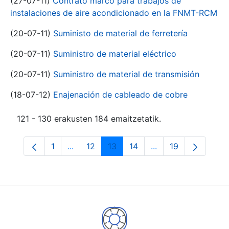
(27-07-11)
Contrato marco para trabajos de
instalaciones de aire acondicionado en la FNMT-RCM
(20-07-11)
Suministo de material de ferretería
(20-07-11)
Suministro de material eléctrico
(20-07-11)
Suministro de material de transmisión
(18-07-12)
Enajenación de cableado de cobre
121 - 130 erakusten 184 emaitzetatik.
1
...
12
13
14
...
19
Orrialdea
Intermediate Pages Use TAB to navigate.
Orrialdea
Orrialdea
Orrialdea
Intermediate Pages
Orrialdea