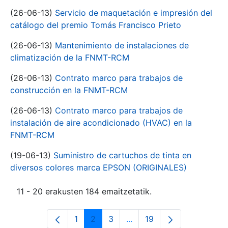
(26-06-13)
Servicio de maquetación e impresión del
catálogo del premio Tomás Francisco Prieto
(26-06-13)
Mantenimiento de instalaciones de
climatización de la FNMT-RCM
(26-06-13)
Contrato marco para trabajos de
construcción en la FNMT-RCM
(26-06-13)
Contrato marco para trabajos de
instalación de aire acondicionado (HVAC) en la
FNMT-RCM
(19-06-13)
Suministro de cartuchos de tinta en
diversos colores marca EPSON (ORIGINALES)
11 - 20 erakusten 184 emaitzetatik.
1
2
3
...
19
Orrialdea
Orrialdea
Orrialdea
Intermediate Pages Use T
Orrialdea