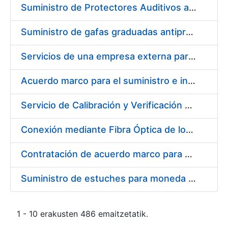
Suministro de Protectores Auditivos a medida para las personas trabajadoras de los Centros de Trabajo de Madrid y Burgos
Suministro de gafas graduadas antiproyecciones para los trabajadores de la FNMT-RCM en los centros de trabajo de Madrid y Burgos
Servicios de una empresa externa para el asesoramiento y resolución de los recursos de alzada que se presentan relacionados con procesos de selección para la FNMT-RCM
Acuerdo marco para el suministro e instalación de persianas, estores y otros complementos
Servicio de Calibración y Verificación Externa de los Equipos de Medición del Servicio de Prevención de la FNMT-RCM
Conexión mediante Fibra Óptica de los Centros de Proceso de Datos (CPDs) de las sedes de la FNMT-RCM de Burgos y Madrid
Contratación de acuerdo marco para el Suministro de Material de Electricidad para la Fábrica Nacional de Moneda y Timbre-Real Casa de la Moneda en su centro de trabajo de Burgos
Suministro de estuches para moneda de 30 €
1 - 10 erakusten 486 emaitzetatik.