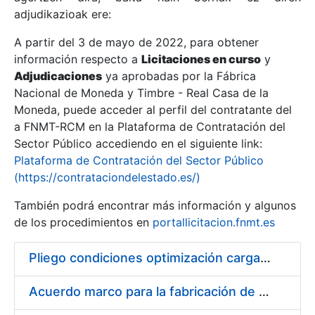
adjudikazioak ere:
A partir del 3 de mayo de 2022, para obtener
Erakutsi/Ezkutatu
información respecto a
Licitaciones en curso
y
Erakutsi/Ezkutatu
Adjudicaciones
ya aprobadas por la Fábrica
Nacional de Moneda y Timbre - Real Casa de la
Erakutsi/Ezkutatu
Moneda, puede acceder al perfil del contratante del
a FNMT-RCM en la Plataforma de Contratación del
Sector Público accediendo en el siguiente link:
Plataforma de Contratación del Sector Público
(https://contrataciondelestado.es/)
También podrá encontrar más información y algunos
de los procedimientos en
portallicitacion.fnmt.es
Pliego condiciones optimización cargas compras firmado
Erakutsi/Ezkutatu
Acuerdo marco para la fabricación de piezas