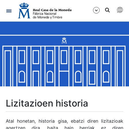
Nabigazioa
Erakutsi/Ezkutatu
Erakutsi/Ezkutatu
Erakutsi/Ezkutatu
Erakutsi/Ezkutatu
Erakutsi/Ezkutatu
Lizitazioen historia
Erakutsi/Ezkutatu
Atal honetan, historia gisa, ebatzi diren lizitazioak
agertzen dira, baita hain berriak ez diren