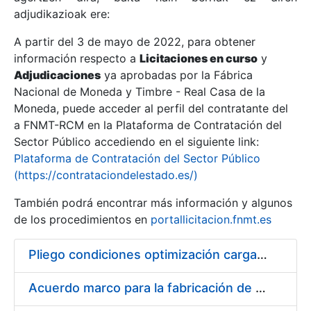
adjudikazioak ere:
A partir del 3 de mayo de 2022, para obtener
Erakutsi/Ezkutatu
información respecto a
Licitaciones en curso
y
Erakutsi/Ezkutatu
Adjudicaciones
ya aprobadas por la Fábrica
Nacional de Moneda y Timbre - Real Casa de la
Erakutsi/Ezkutatu
Moneda, puede acceder al perfil del contratante del
a FNMT-RCM en la Plataforma de Contratación del
Sector Público accediendo en el siguiente link:
Plataforma de Contratación del Sector Público
(https://contrataciondelestado.es/)
También podrá encontrar más información y algunos
de los procedimientos en
portallicitacion.fnmt.es
Pliego condiciones optimización cargas compras firmado
Erakutsi/Ezkutatu
Acuerdo marco para la fabricación de piezas