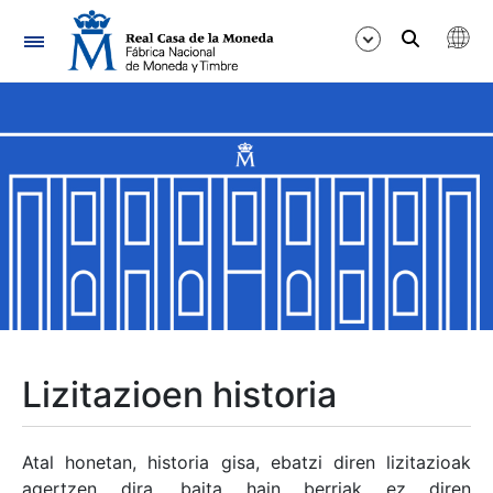
Nabigazioa
Erakutsi/Ezkutatu
Erakutsi/Ezkutatu
Erakutsi/Ezkutatu
Erakutsi/Ezkutatu
Erakutsi/Ezkutatu
Lizitazioen historia
Erakutsi/Ezkutatu
Atal honetan, historia gisa, ebatzi diren lizitazioak
agertzen dira, baita hain berriak ez diren