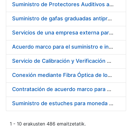
Suministro de Protectores Auditivos a medida para las personas trabajadoras de los Centros de Trabajo de Madrid y Burgos
Suministro de gafas graduadas antiproyecciones para los trabajadores de la FNMT-RCM en los centros de trabajo de Madrid y Burgos
Servicios de una empresa externa para el asesoramiento y resolución de los recursos de alzada que se presentan relacionados con procesos de selección para la FNMT-RCM
Acuerdo marco para el suministro e instalación de persianas, estores y otros complementos
Servicio de Calibración y Verificación Externa de los Equipos de Medición del Servicio de Prevención de la FNMT-RCM
Conexión mediante Fibra Óptica de los Centros de Proceso de Datos (CPDs) de las sedes de la FNMT-RCM de Burgos y Madrid
Contratación de acuerdo marco para el Suministro de Material de Electricidad para la Fábrica Nacional de Moneda y Timbre-Real Casa de la Moneda en su centro de trabajo de Burgos
Suministro de estuches para moneda de 30 €
1 - 10 erakusten 486 emaitzetatik.