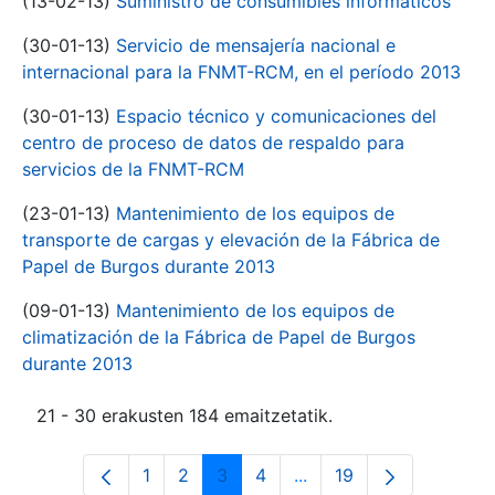
(13-02-13)
Suministro de consumibles informáticos
(30-01-13)
Servicio de mensajería nacional e
internacional para la FNMT-RCM, en el período 2013
(30-01-13)
Espacio técnico y comunicaciones del
centro de proceso de datos de respaldo para
servicios de la FNMT-RCM
(23-01-13)
Mantenimiento de los equipos de
transporte de cargas y elevación de la Fábrica de
Papel de Burgos durante 2013
(09-01-13)
Mantenimiento de los equipos de
climatización de la Fábrica de Papel de Burgos
durante 2013
21 - 30 erakusten 184 emaitzetatik.
1
2
3
4
...
19
Orrialdea
Orrialdea
Orrialdea
Orrialdea
Intermediate Pages Use
Orrialdea