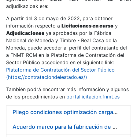
adjudikazioak ere:
A partir del 3 de mayo de 2022, para obtener
Erakutsi/Ezkutatu
información respecto a
Licitaciones en curso
y
Erakutsi/Ezkutatu
Adjudicaciones
ya aprobadas por la Fábrica
Nacional de Moneda y Timbre - Real Casa de la
Erakutsi/Ezkutatu
Moneda, puede acceder al perfil del contratante del
a FNMT-RCM en la Plataforma de Contratación del
Sector Público accediendo en el siguiente link:
Plataforma de Contratación del Sector Público
(https://contrataciondelestado.es/)
También podrá encontrar más información y algunos
de los procedimientos en
portallicitacion.fnmt.es
Pliego condiciones optimización cargas compras firmado
Erakutsi/Ezkutatu
Acuerdo marco para la fabricación de piezas