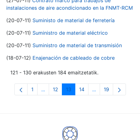
(27-07-11)
Contrato marco para trabajos de
instalaciones de aire acondicionado en la FNMT-RCM
(20-07-11)
Suministo de material de ferretería
(20-07-11)
Suministro de material eléctrico
(20-07-11)
Suministro de material de transmisión
(18-07-12)
Enajenación de cableado de cobre
121 - 130 erakusten 184 emaitzetatik.
1
...
12
13
14
...
19
Orrialdea
Intermediate Pages Use TAB to navigate.
Orrialdea
Orrialdea
Orrialdea
Intermediate Pages
Orrialdea