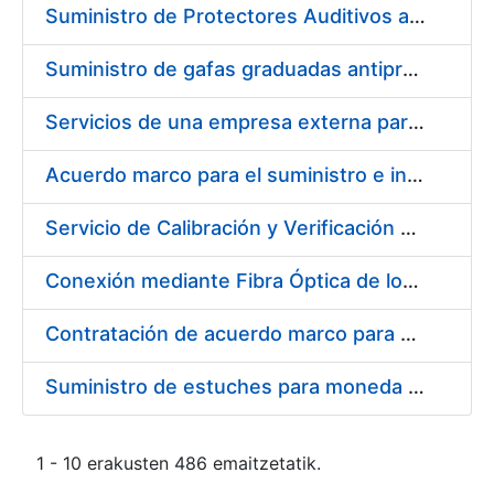
Suministro de Protectores Auditivos a medida para las personas trabajadoras de los Centros de Trabajo de Madrid y Burgos
Suministro de gafas graduadas antiproyecciones para los trabajadores de la FNMT-RCM en los centros de trabajo de Madrid y Burgos
Servicios de una empresa externa para el asesoramiento y resolución de los recursos de alzada que se presentan relacionados con procesos de selección para la FNMT-RCM
Acuerdo marco para el suministro e instalación de persianas, estores y otros complementos
Servicio de Calibración y Verificación Externa de los Equipos de Medición del Servicio de Prevención de la FNMT-RCM
Conexión mediante Fibra Óptica de los Centros de Proceso de Datos (CPDs) de las sedes de la FNMT-RCM de Burgos y Madrid
Contratación de acuerdo marco para el Suministro de Material de Electricidad para la Fábrica Nacional de Moneda y Timbre-Real Casa de la Moneda en su centro de trabajo de Burgos
Suministro de estuches para moneda de 30 €
1 - 10 erakusten 486 emaitzetatik.