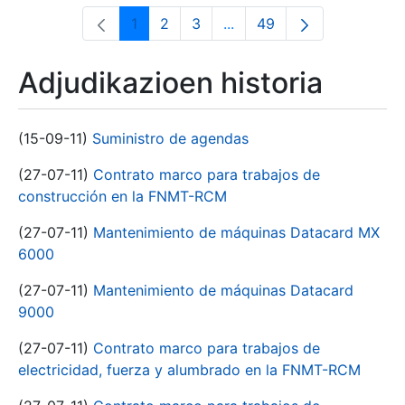
1
2
3
...
49
Orrialdea
Orrialdea
Orrialdea
Intermediate Pages Use T
Orrialdea
Adjudikazioen historia
(15-09-11)
Suministro de agendas
(27-07-11)
Contrato marco para trabajos de
construcción en la FNMT-RCM
(27-07-11)
Mantenimiento de máquinas Datacard MX
6000
(27-07-11)
Mantenimiento de máquinas Datacard
9000
(27-07-11)
Contrato marco para trabajos de
electricidad, fuerza y alumbrado en la FNMT-RCM