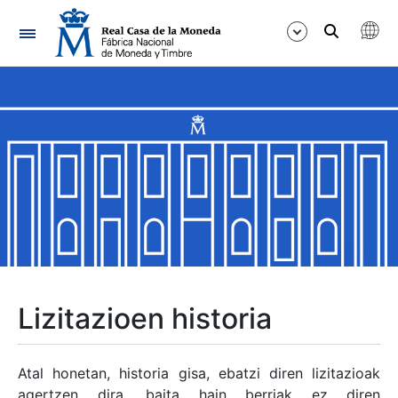
Nabigazioa
Erakutsi/Ezkutatu
Erakutsi/Ezkutatu
Erakutsi/Ezkutatu
Erakutsi/Ezkutatu
Erakutsi/Ezkutatu
Lizitazioen historia
Erakutsi/Ezkutatu
Atal honetan, historia gisa, ebatzi diren lizitazioak
agertzen dira, baita hain berriak ez diren