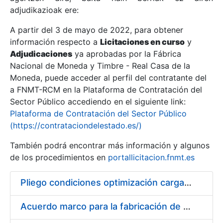
adjudikazioak ere:
A partir del 3 de mayo de 2022, para obtener
Erakutsi/Ezkutatu
información respecto a
Licitaciones en curso
y
Erakutsi/Ezkutatu
Adjudicaciones
ya aprobadas por la Fábrica
Nacional de Moneda y Timbre - Real Casa de la
Erakutsi/Ezkutatu
Moneda, puede acceder al perfil del contratante del
a FNMT-RCM en la Plataforma de Contratación del
Sector Público accediendo en el siguiente link:
Plataforma de Contratación del Sector Público
(https://contrataciondelestado.es/)
También podrá encontrar más información y algunos
de los procedimientos en
portallicitacion.fnmt.es
Pliego condiciones optimización cargas compras firmado
Erakutsi/Ezkutatu
Acuerdo marco para la fabricación de piezas