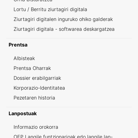
Lortu / Berritu ziurtagiri digitala
Ziurtagiri digitalen inguruko ohiko galderak
Ziurtagiri digitala - softwarea deskargatzea
Prentsa
Albisteak
Prentsa Oharrak
Dossier erabilgarriak
Korporazio-Identitatea
Pezetaren historia
Lanpostuak
Informazio orokorra
OEP Langile funtzionarioak edo langile lan-