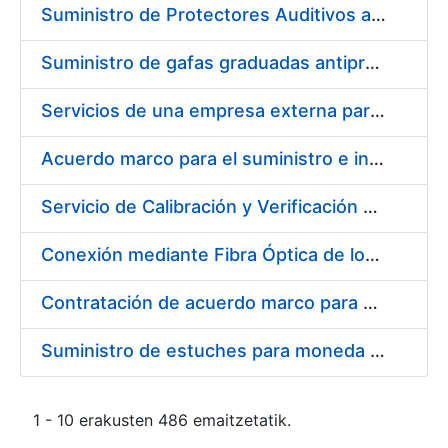
Suministro de Protectores Auditivos a medida para las personas trabajadoras de los Centros de Trabajo de Madrid y Burgos
Suministro de gafas graduadas antiproyecciones para los trabajadores de la FNMT-RCM en los centros de trabajo de Madrid y Burgos
Servicios de una empresa externa para el asesoramiento y resolución de los recursos de alzada que se presentan relacionados con procesos de selección para la FNMT-RCM
Acuerdo marco para el suministro e instalación de persianas, estores y otros complementos
Servicio de Calibración y Verificación Externa de los Equipos de Medición del Servicio de Prevención de la FNMT-RCM
Conexión mediante Fibra Óptica de los Centros de Proceso de Datos (CPDs) de las sedes de la FNMT-RCM de Burgos y Madrid
Contratación de acuerdo marco para el Suministro de Material de Electricidad para la Fábrica Nacional de Moneda y Timbre-Real Casa de la Moneda en su centro de trabajo de Burgos
Suministro de estuches para moneda de 30 €
1 - 10 erakusten 486 emaitzetatik.