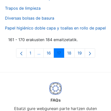
Trapos de limpieza
Diversas bolsas de basura
Papel higiénico doble capa y toallas en rollo de papel
161 - 170 erakusten 184 emaitzetatik.
1
...
16
17
18
19
Orrialdea
Intermediate Pages Use TAB to naviga
Orrialdea
Orrialdea
Orrialdea
Orrialdea
FAQs
Ebatzi gure webgunean parte hartzen duten