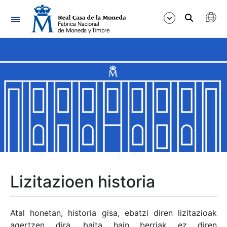
Nabigazioa
Erakutsi/Ezkutatu
Erakutsi/Ezkutatu
Erakutsi/Ezkutatu
Erakutsi/Ezkutatu
Erakutsi/Ezkutatu
Lizitazioen historia
Erakutsi/Ezkutatu
Atal honetan, historia gisa, ebatzi diren lizitazioak
agertzen dira, baita hain berriak ez diren