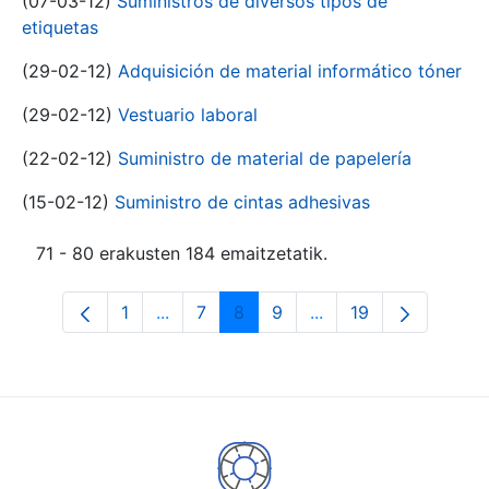
(07-03-12)
Suministros de diversos tipos de
etiquetas
(29-02-12)
Adquisición de material informático tóner
(29-02-12)
Vestuario laboral
(22-02-12)
Suministro de material de papelería
(15-02-12)
Suministro de cintas adhesivas
71 - 80 erakusten 184 emaitzetatik.
1
...
7
8
9
...
19
Orrialdea
Intermediate Pages Use TAB to navigat
Orrialdea
Orrialdea
Orrialdea
Intermediate Pages U
Orrialdea