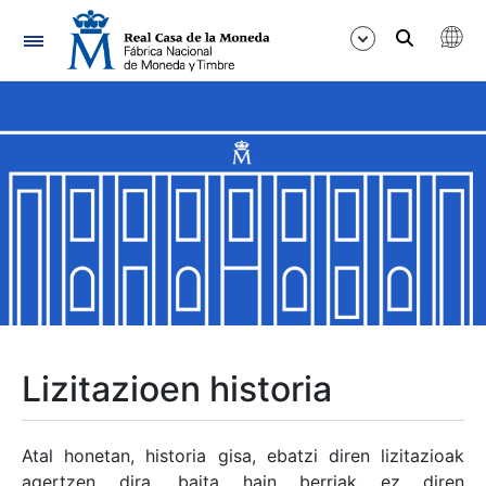
Nabigazioa
Erakutsi/Ezkutatu
Erakutsi/Ezkutatu
Erakutsi/Ezkutatu
Erakutsi/Ezkutatu
Erakutsi/Ezkutatu
Lizitazioen historia
Erakutsi/Ezkutatu
Atal honetan, historia gisa, ebatzi diren lizitazioak
agertzen dira, baita hain berriak ez diren