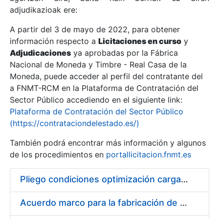
adjudikazioak ere:
A partir del 3 de mayo de 2022, para obtener
Erakutsi/Ezkutatu
información respecto a
Licitaciones en curso
y
Erakutsi/Ezkutatu
Adjudicaciones
ya aprobadas por la Fábrica
Nacional de Moneda y Timbre - Real Casa de la
Erakutsi/Ezkutatu
Moneda, puede acceder al perfil del contratante del
a FNMT-RCM en la Plataforma de Contratación del
Sector Público accediendo en el siguiente link:
Plataforma de Contratación del Sector Público
(https://contrataciondelestado.es/)
También podrá encontrar más información y algunos
de los procedimientos en
portallicitacion.fnmt.es
Pliego condiciones optimización cargas compras firmado
Erakutsi/Ezkutatu
Acuerdo marco para la fabricación de piezas