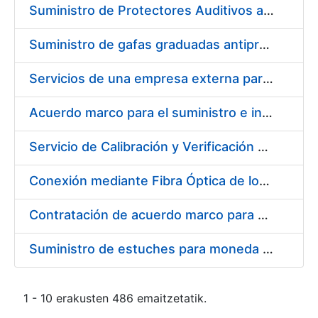
Suministro de Protectores Auditivos a medida para las personas trabajadoras de los Centros de Trabajo de Madrid y Burgos
Suministro de gafas graduadas antiproyecciones para los trabajadores de la FNMT-RCM en los centros de trabajo de Madrid y Burgos
Servicios de una empresa externa para el asesoramiento y resolución de los recursos de alzada que se presentan relacionados con procesos de selección para la FNMT-RCM
Acuerdo marco para el suministro e instalación de persianas, estores y otros complementos
Servicio de Calibración y Verificación Externa de los Equipos de Medición del Servicio de Prevención de la FNMT-RCM
Conexión mediante Fibra Óptica de los Centros de Proceso de Datos (CPDs) de las sedes de la FNMT-RCM de Burgos y Madrid
Contratación de acuerdo marco para el Suministro de Material de Electricidad para la Fábrica Nacional de Moneda y Timbre-Real Casa de la Moneda en su centro de trabajo de Burgos
Suministro de estuches para moneda de 30 €
1 - 10 erakusten 486 emaitzetatik.