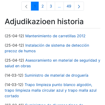
1
2
3
...
49
Orrialdea
Orrialdea
Orrialdea
Intermediate Pages Use T
Orrialdea
Adjudikazioen historia
(25-04-12)
Mantenimiento de carretillas 2012
(25-04-12)
Instalación de sistema de detección
precoz de humos
(25-04-12)
Asesoramiento en material de seguridad y
salud en obras
(14-03-12)
Suministro de material de droguería
(14-03-12)
Trapo limpieza punto blanco algodón,
trapo limpieza malla circular azul y trapo malla azul
cortado