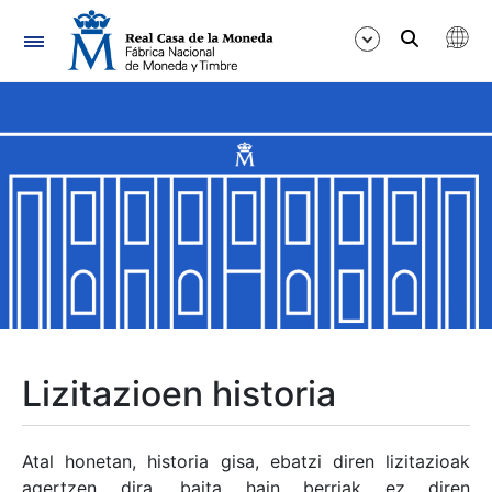
Nabigazioa
Erakutsi/Ezkutatu
Erakutsi/Ezkutatu
Erakutsi/Ezkutatu
Erakutsi/Ezkutatu
Erakutsi/Ezkutatu
Lizitazioen historia
Erakutsi/Ezkutatu
Atal honetan, historia gisa, ebatzi diren lizitazioak
agertzen dira, baita hain berriak ez diren