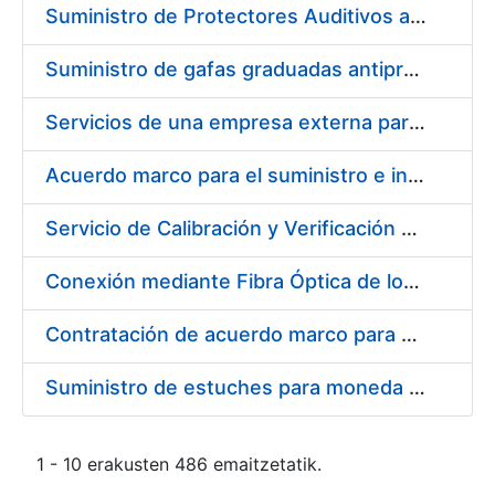
Suministro de Protectores Auditivos a medida para las personas trabajadoras de los Centros de Trabajo de Madrid y Burgos
Suministro de gafas graduadas antiproyecciones para los trabajadores de la FNMT-RCM en los centros de trabajo de Madrid y Burgos
Servicios de una empresa externa para el asesoramiento y resolución de los recursos de alzada que se presentan relacionados con procesos de selección para la FNMT-RCM
Acuerdo marco para el suministro e instalación de persianas, estores y otros complementos
Servicio de Calibración y Verificación Externa de los Equipos de Medición del Servicio de Prevención de la FNMT-RCM
Conexión mediante Fibra Óptica de los Centros de Proceso de Datos (CPDs) de las sedes de la FNMT-RCM de Burgos y Madrid
Contratación de acuerdo marco para el Suministro de Material de Electricidad para la Fábrica Nacional de Moneda y Timbre-Real Casa de la Moneda en su centro de trabajo de Burgos
Suministro de estuches para moneda de 30 €
1 - 10 erakusten 486 emaitzetatik.