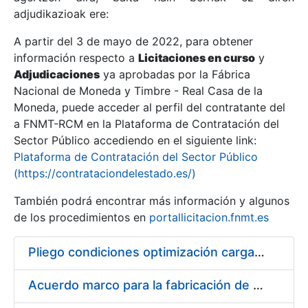
adjudikazioak ere:
A partir del 3 de mayo de 2022, para obtener
Erakutsi/Ezkutatu
información respecto a
Licitaciones en curso
y
Erakutsi/Ezkutatu
Adjudicaciones
ya aprobadas por la Fábrica
Nacional de Moneda y Timbre - Real Casa de la
Erakutsi/Ezkutatu
Moneda, puede acceder al perfil del contratante del
a FNMT-RCM en la Plataforma de Contratación del
Sector Público accediendo en el siguiente link:
Plataforma de Contratación del Sector Público
(https://contrataciondelestado.es/)
También podrá encontrar más información y algunos
de los procedimientos en
portallicitacion.fnmt.es
Pliego condiciones optimización cargas compras firmado
Erakutsi/Ezkutatu
Acuerdo marco para la fabricación de piezas