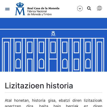
Nabigazioa
Erakutsi/Ezkutatu
Erakutsi/Ezkutatu
Erakutsi/Ezkutatu
Erakutsi/Ezkutatu
Erakutsi/Ezkutatu
Lizitazioen historia
Erakutsi/Ezkutatu
Atal honetan, historia gisa, ebatzi diren lizitazioak
agertzen dira, baita hain berriak ez diren