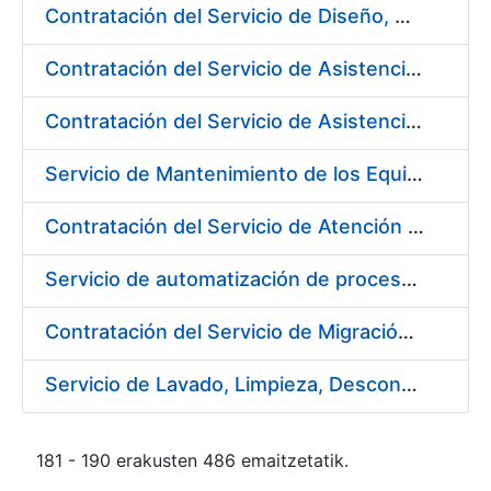
Contratación del Servicio de Diseño, Construcción, Montaje y Desmontaje de Stands para diferentes Ferias y Jornadas Nacionales e Internacionales
Contratación del Servicio de Asistencia Técnica en Obras Menores para Fábrica de Papel
Contratación del Servicio de Asistencia Técnica Mecánica para Fábrica de Papel de Burgos
Servicio de Mantenimiento de los Equipos de Transporte de Cargas y Elevación para Fábrica de Papel
Contratación del Servicio de Atención al Público en la Tienda del Museo Casa de la Moneda, de la Fábrica Nacional de Moneda y Timbre-Real Casa de la Moneda
Servicio de automatización de procesos, de la Fábrica Nacional de Moneda y Timbre-Real Casa de la Moneda
Contratación del Servicio de Migración del Sistema ACSFE a Opentext
Servicio de Lavado, Limpieza, Descontaminación y Desinfección de la Ropa de Trabajo del Personal de la FNMT-RCM
181 - 190 erakusten 486 emaitzetatik.