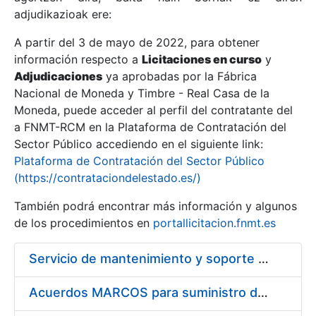
adjudikazioak ere:
A partir del 3 de mayo de 2022, para obtener
Erakutsi/Ezkutatu
información respecto a
Licitaciones en curso
y
Erakutsi/Ezkutatu
Adjudicaciones
ya aprobadas por la Fábrica
Nacional de Moneda y Timbre - Real Casa de la
Erakutsi/Ezkutatu
Moneda, puede acceder al perfil del contratante del
a FNMT-RCM en la Plataforma de Contratación del
Sector Público accediendo en el siguiente link:
Plataforma de Contratación del Sector Público
(https://contrataciondelestado.es/)
También podrá encontrar más información y algunos
de los procedimientos en
portallicitacion.fnmt.es
Servicio de mantenimiento y soporte Sistema SIEM
Erakutsi/Ezkutatu
Acuerdos MARCOS para suministro de material de ferretería