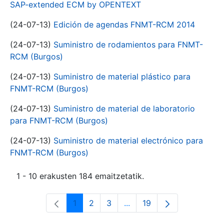
SAP-extended ECM by OPENTEXT
(24-07-13)
Edición de agendas FNMT-RCM 2014
(24-07-13)
Suministro de rodamientos para FNMT-
RCM (Burgos)
(24-07-13)
Suministro de material plástico para
FNMT-RCM (Burgos)
(24-07-13)
Suministro de material de laboratorio
para FNMT-RCM (Burgos)
(24-07-13)
Suministro de material electrónico para
FNMT-RCM (Burgos)
1 - 10 erakusten 184 emaitzetatik.
1
2
3
...
19
Orrialdea
Orrialdea
Orrialdea
Intermediate Pages Use T
Orrialdea