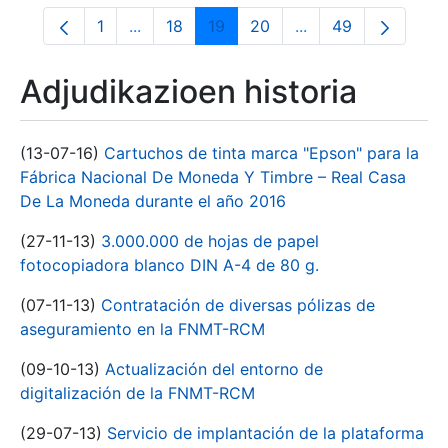
1
...
18
19
20
...
49
Orrialdea
Intermediate Pages Use TAB to navigate.
Orrialdea
Orrialdea
Orrialdea
Intermediate Pages
Orrialdea
Adjudikazioen historia
(13-07-16)
Cartuchos de tinta marca "Epson" para la
Fábrica Nacional De Moneda Y Timbre – Real Casa
De La Moneda durante el año 2016
(27-11-13)
3.000.000 de hojas de papel
fotocopiadora blanco DIN A-4 de 80 g.
(07-11-13)
Contratación de diversas pólizas de
aseguramiento en la FNMT-RCM
(09-10-13)
Actualización del entorno de
digitalización de la FNMT-RCM
(29-07-13)
Servicio de implantación de la plataforma