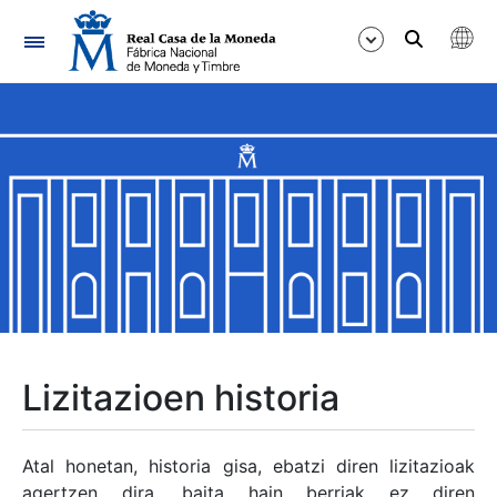
Nabigazioa
Erakutsi/Ezkutatu
Erakutsi/Ezkutatu
Erakutsi/Ezkutatu
Erakutsi/Ezkutatu
Erakutsi/Ezkutatu
Lizitazioen historia
Erakutsi/Ezkutatu
Atal honetan, historia gisa, ebatzi diren lizitazioak
agertzen dira, baita hain berriak ez diren