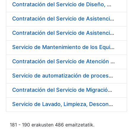
Contratación del Servicio de Diseño, Construcción, Montaje y Desmontaje de Stands para diferentes Ferias y Jornadas Nacionales e Internacionales
Contratación del Servicio de Asistencia Técnica en Obras Menores para Fábrica de Papel
Contratación del Servicio de Asistencia Técnica Mecánica para Fábrica de Papel de Burgos
Servicio de Mantenimiento de los Equipos de Transporte de Cargas y Elevación para Fábrica de Papel
Contratación del Servicio de Atención al Público en la Tienda del Museo Casa de la Moneda, de la Fábrica Nacional de Moneda y Timbre-Real Casa de la Moneda
Servicio de automatización de procesos, de la Fábrica Nacional de Moneda y Timbre-Real Casa de la Moneda
Contratación del Servicio de Migración del Sistema ACSFE a Opentext
Servicio de Lavado, Limpieza, Descontaminación y Desinfección de la Ropa de Trabajo del Personal de la FNMT-RCM
181 - 190 erakusten 486 emaitzetatik.