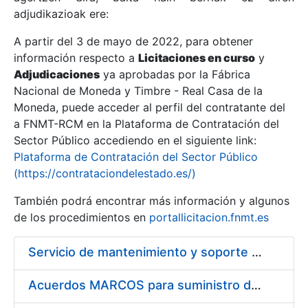
adjudikazioak ere:
A partir del 3 de mayo de 2022, para obtener
Erakutsi/Ezkutatu
información respecto a
Licitaciones en curso
y
Erakutsi/Ezkutatu
Adjudicaciones
ya aprobadas por la Fábrica
Nacional de Moneda y Timbre - Real Casa de la
Erakutsi/Ezkutatu
Moneda, puede acceder al perfil del contratante del
a FNMT-RCM en la Plataforma de Contratación del
Sector Público accediendo en el siguiente link:
Plataforma de Contratación del Sector Público
(https://contrataciondelestado.es/)
También podrá encontrar más información y algunos
de los procedimientos en
portallicitacion.fnmt.es
Servicio de mantenimiento y soporte Sistema SIEM
Erakutsi/Ezkutatu
Acuerdos MARCOS para suministro de material de ferretería