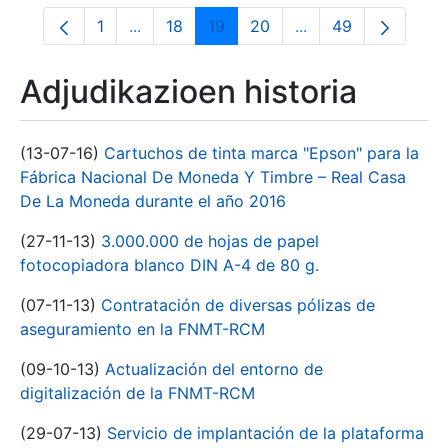
1
...
18
19
20
...
49
Orrialdea
Intermediate Pages Use TAB to navigate.
Orrialdea
Orrialdea
Orrialdea
Intermediate Pages
Orrialdea
Adjudikazioen historia
(13-07-16)
Cartuchos de tinta marca "Epson" para la
Fábrica Nacional De Moneda Y Timbre – Real Casa
De La Moneda durante el año 2016
(27-11-13)
3.000.000 de hojas de papel
fotocopiadora blanco DIN A-4 de 80 g.
(07-11-13)
Contratación de diversas pólizas de
aseguramiento en la FNMT-RCM
(09-10-13)
Actualización del entorno de
digitalización de la FNMT-RCM
(29-07-13)
Servicio de implantación de la plataforma