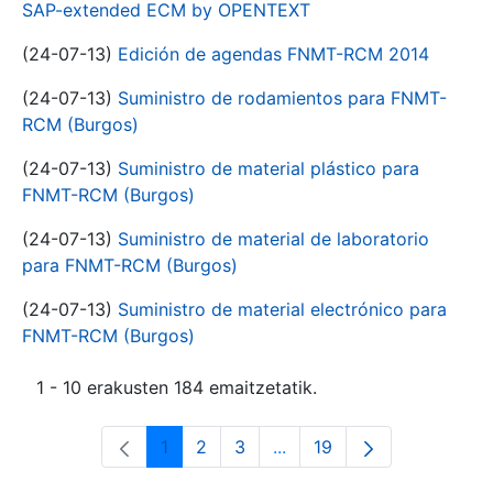
SAP-extended ECM by OPENTEXT
(24-07-13)
Edición de agendas FNMT-RCM 2014
(24-07-13)
Suministro de rodamientos para FNMT-
RCM (Burgos)
(24-07-13)
Suministro de material plástico para
FNMT-RCM (Burgos)
(24-07-13)
Suministro de material de laboratorio
para FNMT-RCM (Burgos)
(24-07-13)
Suministro de material electrónico para
FNMT-RCM (Burgos)
1 - 10 erakusten 184 emaitzetatik.
1
2
3
...
19
Orrialdea
Orrialdea
Orrialdea
Intermediate Pages Use T
Orrialdea