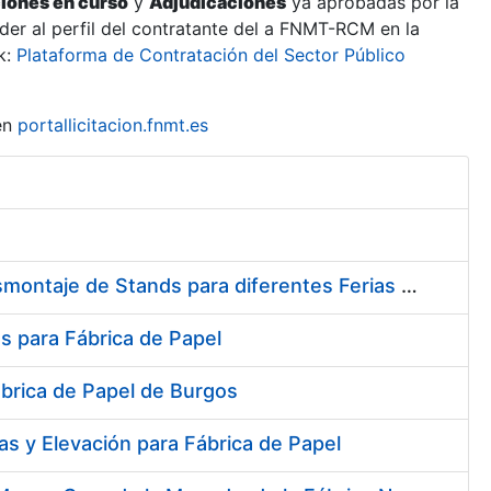
ciones en curso
y
Adjudicaciones
ya aprobadas por la
er al perfil del contratante del a FNMT-RCM en la
k:
Plataforma de Contratación del Sector Público
en
portallicitacion.fnmt.es
Contratación del Servicio de Diseño, Construcción, Montaje y Desmontaje de Stands para diferentes Ferias y Jornadas Nacionales e Internacionales
s para Fábrica de Papel
ábrica de Papel de Burgos
s y Elevación para Fábrica de Papel