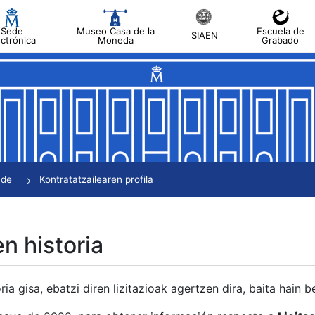
Sede
Museo Casa de la
Escuela de
SIAEN
ectrónica
Moneda
Grabado
tatu
tatu
tatu
tatu
nde
Kontratatzailearen profila
tatu
en historia
ria gisa, ebatzi diren lizitazioak agertzen dira, baita hain 
tu