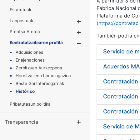
A partir del 3 de
Fábrica Nacional 
Estatutuak
Plataforma de Cont
Lanpostuak
Erakutsi/Ezkuta
(https://contratac
Prentsa Aretoa
Erakutsi/Ezkuta
También podrá enc
Kontratatzailearen profila
Erakutsi/Ezkut
Servicio de 
Adquisiciones
Enajenaciones
Acuerdos MAR
Zerbitzuen Aurkezpena
Hornitzaileen homologazioa
Beste Gai Interesgarriak
Histórico
Contratación 
Pribatutasun politika
Contratación 
Transparencia
Erakutsi/Ezku
Servicio de M