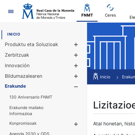
Nabigazioa
FNMT
Ceres
El
INICIO
Produktu eta Soluzioak
Erakutsi/Ezku
Zerbitzuak
Erakutsi/Ezku
Innovación
Erakutsi/Ezku
Bildumazalearen
Erakutsi/Ezku
Inicio
Eraku
Erakunde
Erakutsi/Ezku
130 Aniversario FNMT
Lizitazio
Erakunde mailako
Informazioa
Atal honetan, histo
Konpromisoak
Erakutsi/Ezkuta
Agenda 2030 y ODS