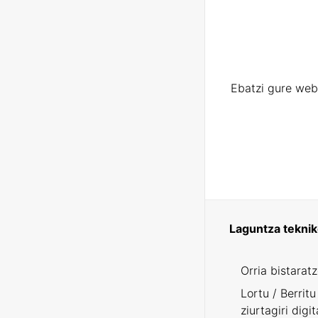
Ebatzi gure web
Laguntza tekni
Orria bistarat
Lortu / Berritu
ziurtagiri digit