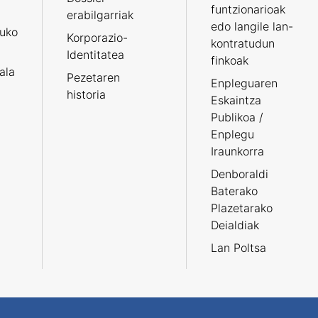
funtzionarioak
erabilgarriak
edo langile lan-
ruko
Korporazio-
kontratudun
Identitatea
finkoak
tala
Pezetaren
Enpleguaren
historia
Eskaintza
Publikoa /
Enplegu
Iraunkorra
Denboraldi
Baterako
Plazetarako
Deialdiak
Lan Poltsa