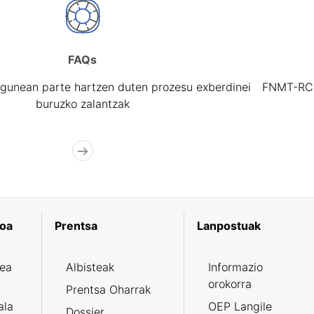
FAQs
gunean parte hartzen duten prozesu exberdinei
FNMT-RCM 
buruzko zalantzak
koa
Prentsa
Lanpostuak
zea
Albisteak
Informazio
orokorra
Prentsa Oharrak
ala
OEP Langile
Dossier