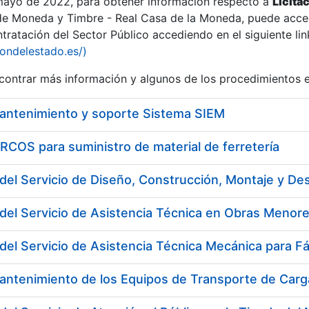
 mayo de 2022, para obtener información respecto a
Licita
de Moneda y Timbre - Real Casa de la Moneda, puede acced
ratación del Sector Público accediendo en el siguiente lin
tu
iondelestado.es/)
tu
ontrar más información y algunos de los procedimientos 
atu
mantenimiento y soporte Sistema SIEM
COS para suministro de material de ferretería
del Servicio de Asistencia Técnica en Obras Menore
del Servicio de Asistencia Técnica Mecánica para F
tatu
antenimiento de los Equipos de Transporte de Carga