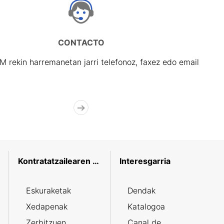
CONTACTO
rekin harremanetan jarri telefonoz, faxez edo email
Kontratatzailearen profila
Interesgarria
Eskuraketak
Dendak
Xedapenak
Katalogoa
Zerbitzuen
Canal de