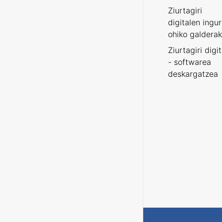
Ziurtagiri
digitalen ingu
ohiko galderak
Ziurtagiri digi
- softwarea
deskargatzea