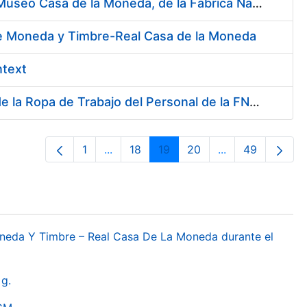
Contratación del Servicio de Atención al Público en la Tienda del Museo Casa de la Moneda, de la Fábrica Nacional de Moneda y Timbre-Real Casa de la Moneda
 de Moneda y Timbre-Real Casa de la Moneda
ntext
Servicio de Lavado, Limpieza, Descontaminación y Desinfección de la Ropa de Trabajo del Personal de la FNMT-RCM
1
...
18
19
20
...
49
Orrialdea
Intermediate Pages Use TAB to naviga
Orrialdea
Orrialdea
Orrialdea
Intermediate Pa
Orrialdea
oneda Y Timbre – Real Casa De La Moneda durante el
g.