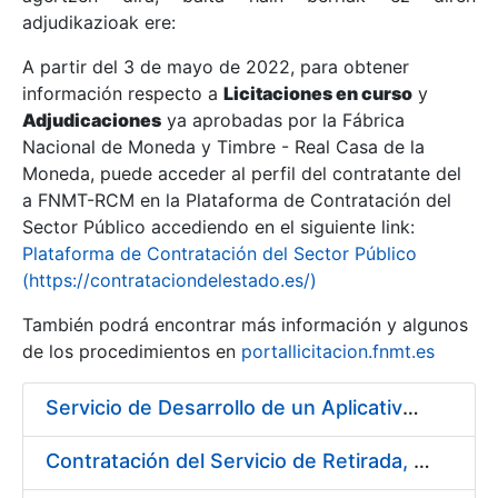
adjudikazioak ere:
A partir del 3 de mayo de 2022, para obtener
Erakutsi/Ezkutatu
información respecto a
Licitaciones en curso
y
Erakutsi/Ezkutatu
Adjudicaciones
ya aprobadas por la Fábrica
Nacional de Moneda y Timbre - Real Casa de la
Erakutsi/Ezkutatu
Moneda, puede acceder al perfil del contratante del
a FNMT-RCM en la Plataforma de Contratación del
Sector Público accediendo en el siguiente link:
Plataforma de Contratación del Sector Público
(https://contrataciondelestado.es/)
También podrá encontrar más información y algunos
de los procedimientos en
portallicitacion.fnmt.es
Servicio de Desarrollo de un Aplicativo para la Generación de Claves
Erakutsi/Ezkutatu
Contratación del Servicio de Retirada, Transporte y Gestión de Briquetas en Fábrica de Papel de Burgos