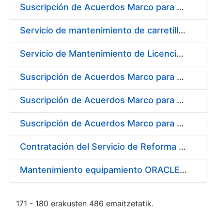
Suscripción de Acuerdos Marco para el Suministro de Material de Electrónica e Informática
Servicio de mantenimiento de carretillas transportadoras - elevadoras para la FNMT-RCM
Servicio de Mantenimiento de Licencias Liferay
Suscripción de Acuerdos Marco para el Suministro de Material de Filtración
Suscripción de Acuerdos Marco para el Suministro de Material de Fontanería y Aire Acondicionado
Suscripción de Acuerdos Marco para el Suministro de Material de Neumática
Contratación del Servicio de Reforma de la Embocadura, Limpieza, Pintado y Numerado de Contenedores para Moneda de la FNMT-RCM
Mantenimiento equipamiento ORACLE en CERES
171 - 180 erakusten 486 emaitzetatik.