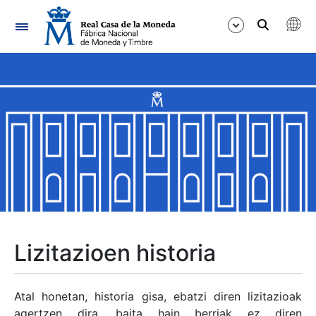
Nabigazioa
Erakutsi/Ezkutatu
Erakutsi/Ezkutatu
Erakutsi/Ezkutatu
Erakutsi/Ezkutatu
Erakutsi/Ezkutatu
Lizitazioen historia
Erakutsi/Ezkutatu
Atal honetan, historia gisa, ebatzi diren lizitazioak
agertzen dira, baita hain berriak ez diren