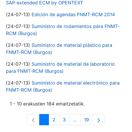
SAP-extended ECM by OPENTEXT
(24-07-13)
Edición de agendas FNMT-RCM 2014
(24-07-13)
Suministro de rodamientos para FNMT-
RCM (Burgos)
(24-07-13)
Suministro de material plástico para
FNMT-RCM (Burgos)
(24-07-13)
Suministro de material de laboratorio
para FNMT-RCM (Burgos)
(24-07-13)
Suministro de material electrónico para
FNMT-RCM (Burgos)
1 - 10 erakusten 184 emaitzetatik.
1
2
3
...
19
Orrialdea
Orrialdea
Orrialdea
Intermediate Pages Use T
Orrialdea