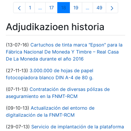
1
...
17
18
19
...
49
Orrialdea
Intermediate Pages Use TAB to navigate.
Orrialdea
Orrialdea
Orrialdea
Intermediate Pages
Orrialdea
Adjudikazioen historia
(13-07-16)
Cartuchos de tinta marca "Epson" para la
Fábrica Nacional De Moneda Y Timbre – Real Casa
De La Moneda durante el año 2016
(27-11-13)
3.000.000 de hojas de papel
fotocopiadora blanco DIN A-4 de 80 g.
(07-11-13)
Contratación de diversas pólizas de
aseguramiento en la FNMT-RCM
(09-10-13)
Actualización del entorno de
digitalización de la FNMT-RCM
(29-07-13)
Servicio de implantación de la plataforma