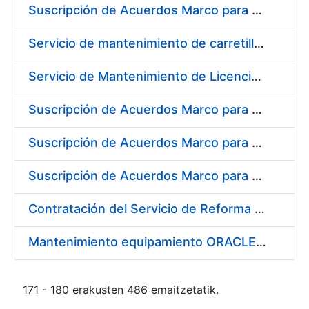
Suscripción de Acuerdos Marco para el Suministro de Material de Electrónica e Informática
Servicio de mantenimiento de carretillas transportadoras - elevadoras para la FNMT-RCM
Servicio de Mantenimiento de Licencias Liferay
Suscripción de Acuerdos Marco para el Suministro de Material de Filtración
Suscripción de Acuerdos Marco para el Suministro de Material de Fontanería y Aire Acondicionado
Suscripción de Acuerdos Marco para el Suministro de Material de Neumática
Contratación del Servicio de Reforma de la Embocadura, Limpieza, Pintado y Numerado de Contenedores para Moneda de la FNMT-RCM
Mantenimiento equipamiento ORACLE en CERES
171 - 180 erakusten 486 emaitzetatik.