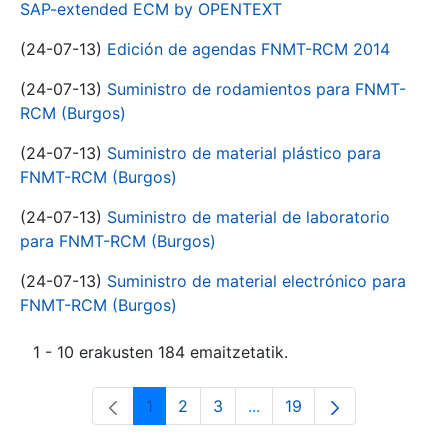
SAP-extended ECM by OPENTEXT
(24-07-13)
Edición de agendas FNMT-RCM 2014
(24-07-13)
Suministro de rodamientos para FNMT-
RCM (Burgos)
(24-07-13)
Suministro de material plástico para
FNMT-RCM (Burgos)
(24-07-13)
Suministro de material de laboratorio
para FNMT-RCM (Burgos)
(24-07-13)
Suministro de material electrónico para
FNMT-RCM (Burgos)
1 - 10 erakusten 184 emaitzetatik.
1
2
3
...
19
Orrialdea
Orrialdea
Orrialdea
Intermediate Pages Use T
Orrialdea