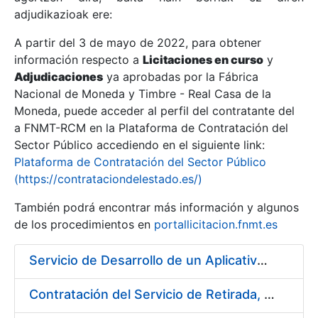
adjudikazioak ere:
A partir del 3 de mayo de 2022, para obtener
Erakutsi/Ezkutatu
información respecto a
Licitaciones en curso
y
Erakutsi/Ezkutatu
Adjudicaciones
ya aprobadas por la Fábrica
Nacional de Moneda y Timbre - Real Casa de la
Erakutsi/Ezkutatu
Moneda, puede acceder al perfil del contratante del
a FNMT-RCM en la Plataforma de Contratación del
Sector Público accediendo en el siguiente link:
Plataforma de Contratación del Sector Público
(https://contrataciondelestado.es/)
También podrá encontrar más información y algunos
de los procedimientos en
portallicitacion.fnmt.es
Servicio de Desarrollo de un Aplicativo para la Generación de Claves
Erakutsi/Ezkutatu
Contratación del Servicio de Retirada, Transporte y Gestión de Briquetas en Fábrica de Papel de Burgos