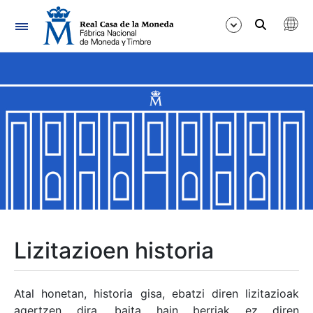
Nabigazioa
Erakutsi/Ezkutatu
Erakutsi/Ezkutatu
Erakutsi/Ezkutatu
Erakutsi/Ezkutatu
Erakutsi/Ezkutatu
Lizitazioen historia
Erakutsi/Ezkutatu
Atal honetan, historia gisa, ebatzi diren lizitazioak
agertzen dira, baita hain berriak ez diren