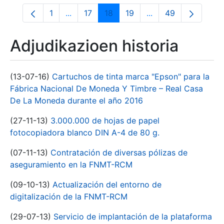
1
...
17
18
19
...
49
Orrialdea
Intermediate Pages Use TAB to navigate.
Orrialdea
Orrialdea
Orrialdea
Intermediate Pages
Orrialdea
Adjudikazioen historia
(13-07-16)
Cartuchos de tinta marca "Epson" para la
Fábrica Nacional De Moneda Y Timbre – Real Casa
De La Moneda durante el año 2016
(27-11-13)
3.000.000 de hojas de papel
fotocopiadora blanco DIN A-4 de 80 g.
(07-11-13)
Contratación de diversas pólizas de
aseguramiento en la FNMT-RCM
(09-10-13)
Actualización del entorno de
digitalización de la FNMT-RCM
(29-07-13)
Servicio de implantación de la plataforma