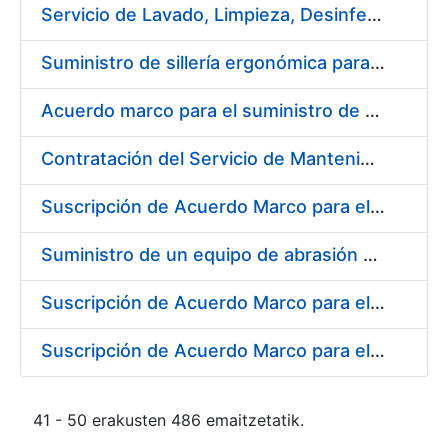
Servicio de Lavado, Limpieza, Desinfección y Descontaminación de la ropa de trabajo del personal de la FNMT-RCM de Madrid
Suministro de sillería ergonómica para la FNMT-RCM
Acuerdo marco para el suministro de material de fontanería y aire acondicionado
Contratación del Servicio de Mantenimiento de Carretillas Transportadoras-elevadoras
Suscripción de Acuerdo Marco para el Suministro de Material de Filtración
Suministro de un equipo de abrasión para ensayos de laboratorio
Suscripción de Acuerdo Marco para el Suministro de Material de Neumática
Suscripción de Acuerdo Marco para el Suministro de Material de Ferretería de la Entidad Pública Empresarial Fábrica Nacional de Moneda y Timbre-Real Casa de la Moneda
41 - 50 erakusten 486 emaitzetatik.