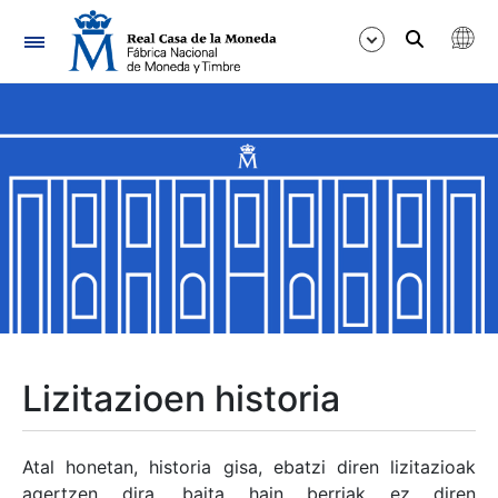
Nabigazioa
Erakutsi/Ezkutatu
Erakutsi/Ezkutatu
Erakutsi/Ezkutatu
Erakutsi/Ezkutatu
Erakutsi/Ezkutatu
Lizitazioen historia
Erakutsi/Ezkutatu
Atal honetan, historia gisa, ebatzi diren lizitazioak
agertzen dira, baita hain berriak ez diren