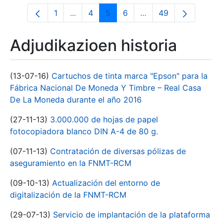
1
...
4
5
6
...
49
Orrialdea
Intermediate Pages Use TAB to navigate
Orrialdea
Orrialdea
Orrialdea
Intermediate Pages U
Orrialdea
Adjudikazioen historia
(13-07-16)
Cartuchos de tinta marca "Epson" para la
Fábrica Nacional De Moneda Y Timbre – Real Casa
De La Moneda durante el año 2016
(27-11-13)
3.000.000 de hojas de papel
fotocopiadora blanco DIN A-4 de 80 g.
(07-11-13)
Contratación de diversas pólizas de
aseguramiento en la FNMT-RCM
(09-10-13)
Actualización del entorno de
digitalización de la FNMT-RCM
(29-07-13)
Servicio de implantación de la plataforma