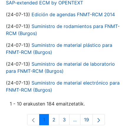
SAP-extended ECM by OPENTEXT
(24-07-13)
Edición de agendas FNMT-RCM 2014
(24-07-13)
Suministro de rodamientos para FNMT-
RCM (Burgos)
(24-07-13)
Suministro de material plástico para
FNMT-RCM (Burgos)
(24-07-13)
Suministro de material de laboratorio
para FNMT-RCM (Burgos)
(24-07-13)
Suministro de material electrónico para
FNMT-RCM (Burgos)
1 - 10 erakusten 184 emaitzetatik.
1
2
3
...
19
Orrialdea
Orrialdea
Orrialdea
Intermediate Pages Use T
Orrialdea