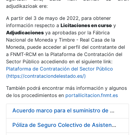
adjudikazioak ere:
A partir del 3 de mayo de 2022, para obtener
Erakutsi/Ezkutatu
información respecto a
Licitaciones en curso
y
Erakutsi/Ezkutatu
Adjudicaciones
ya aprobadas por la Fábrica
Nacional de Moneda y Timbre - Real Casa de la
Erakutsi/Ezkutatu
Moneda, puede acceder al perfil del contratante del
a FNMT-RCM en la Plataforma de Contratación del
Sector Público accediendo en el siguiente link:
Plataforma de Contratación del Sector Público
(https://contrataciondelestado.es/)
También podrá encontrar más información y algunos
de los procedimientos en
portallicitacion.fnmt.es
Acuerdo marco para el suministro de material de droguería y limpieza a la FNMT-RCM
Erakutsi/Ezkutatu
Póliza de Seguro Colectivo de Asistencia Sanitaria