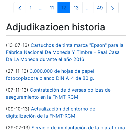
1
...
11
12
13
...
49
Orrialdea
Intermediate Pages Use TAB to navigate.
Orrialdea
Orrialdea
Orrialdea
Intermediate Pages 
Orrialdea
Adjudikazioen historia
(13-07-16)
Cartuchos de tinta marca "Epson" para la
Fábrica Nacional De Moneda Y Timbre – Real Casa
De La Moneda durante el año 2016
(27-11-13)
3.000.000 de hojas de papel
fotocopiadora blanco DIN A-4 de 80 g.
(07-11-13)
Contratación de diversas pólizas de
aseguramiento en la FNMT-RCM
(09-10-13)
Actualización del entorno de
digitalización de la FNMT-RCM
(29-07-13)
Servicio de implantación de la plataforma