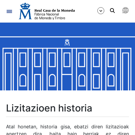
Nabigazioa
Erakutsi/Ezkutatu
Erakutsi/Ezkutatu
Erakutsi/Ezkutatu
Erakutsi/Ezkutatu
Erakutsi/Ezkutatu
Lizitazioen historia
Erakutsi/Ezkutatu
Atal honetan, historia gisa, ebatzi diren lizitazioak
agertzen dira, baita hain berriak ez diren