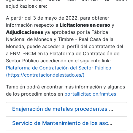
adjudikazioak ere:
A partir del 3 de mayo de 2022, para obtener
Erakutsi/Ezkutatu
información respecto a
Licitaciones en curso
y
Erakutsi/Ezkutatu
Adjudicaciones
ya aprobadas por la Fábrica
Nacional de Moneda y Timbre - Real Casa de la
Erakutsi/Ezkutatu
Moneda, puede acceder al perfil del contratante del
a FNMT-RCM en la Plataforma de Contratación del
Sector Público accediendo en el siguiente link:
Plataforma de Contratación del Sector Público
(https://contrataciondelestado.es/)
También podrá encontrar más información y algunos
de los procedimientos en
portallicitacion.fnmt.es
Enajenación de metales procedentes de desmonetización
Erakutsi/Ezkutatu
Servicio de Mantenimiento de los ascensores, montacargas y plataformas de minusválidos instalados en la FNMT-RCM