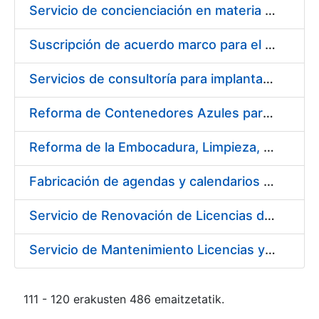
Servicio de concienciación en materia de prevención de riesgos laborales
Suscripción de acuerdo marco para el servicio de diseño y producción del material gráfico necesario para el desarrollo de la actividad comercial, institucional y cultural de la entidad pública empresarial Fábrica Nacional de Moneda y Timbre-Real Casa de la Moneda (FNMT-RCM)
Servicios de consultoría para implantación por fases de un sistema de gestión del ciclo de vida de las aplicaciones en el área de desarrollo de CERES (fase 2)
Reforma de Contenedores Azules para Transporte y Almacenaje de Cospel de Acuñar Moneda
Reforma de la Embocadura, Limpieza, Pintado y Numerado de 700 Contenedores Verdes para Moneda
Fabricación de agendas y calendarios de la FNMT-RCM 2020
Servicio de Renovación de Licencias de Productos Autodesk
Servicio de Mantenimiento Licencias y Soporte a Implantación Liferay de CERES
111 - 120 erakusten 486 emaitzetatik.