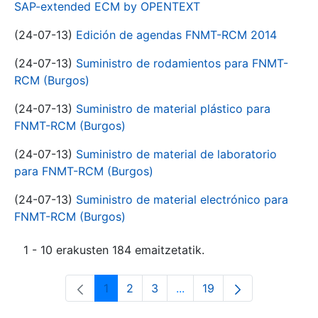
SAP-extended ECM by OPENTEXT
(24-07-13)
Edición de agendas FNMT-RCM 2014
(24-07-13)
Suministro de rodamientos para FNMT-
RCM (Burgos)
(24-07-13)
Suministro de material plástico para
FNMT-RCM (Burgos)
(24-07-13)
Suministro de material de laboratorio
para FNMT-RCM (Burgos)
(24-07-13)
Suministro de material electrónico para
FNMT-RCM (Burgos)
1 - 10 erakusten 184 emaitzetatik.
1
2
3
...
19
Orrialdea
Orrialdea
Orrialdea
Intermediate Pages Use T
Orrialdea