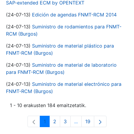
SAP-extended ECM by OPENTEXT
(24-07-13)
Edición de agendas FNMT-RCM 2014
(24-07-13)
Suministro de rodamientos para FNMT-
RCM (Burgos)
(24-07-13)
Suministro de material plástico para
FNMT-RCM (Burgos)
(24-07-13)
Suministro de material de laboratorio
para FNMT-RCM (Burgos)
(24-07-13)
Suministro de material electrónico para
FNMT-RCM (Burgos)
1 - 10 erakusten 184 emaitzetatik.
1
2
3
...
19
Orrialdea
Orrialdea
Orrialdea
Intermediate Pages Use T
Orrialdea