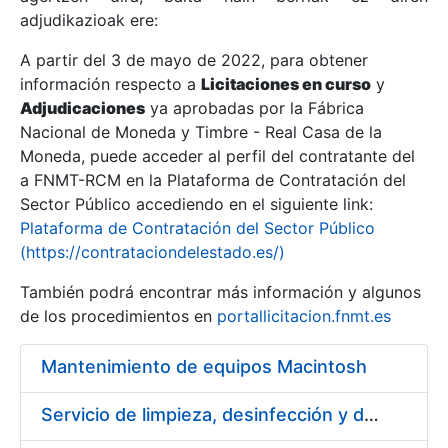
adjudikazioak ere:
A partir del 3 de mayo de 2022, para obtener
Erakutsi/Ezkutatu
información respecto a
Licitaciones en curso
y
Erakutsi/Ezkutatu
Adjudicaciones
ya aprobadas por la Fábrica
Nacional de Moneda y Timbre - Real Casa de la
Erakutsi/Ezkutatu
Moneda, puede acceder al perfil del contratante del
a FNMT-RCM en la Plataforma de Contratación del
Sector Público accediendo en el siguiente link:
Plataforma de Contratación del Sector Público
(https://contrataciondelestado.es/)
También podrá encontrar más información y algunos
de los procedimientos en
portallicitacion.fnmt.es
Mantenimiento de equipos Macintosh
Erakutsi/Ezkutatu
Servicio de limpieza, desinfección y descontaminación de ropa de trabajo