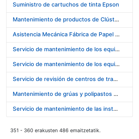
Suministro de cartuchos de tinta Epson
Mantenimiento de productos de Clúster y Backup de datos
Asistencia Mecánica Fábrica de Papel de Burgos
Servicio de mantenimiento de los equipos de transporte de cargas y elevación, existentes en las diferentes áreas de la Fábrica de Papel de Seguridad de Burgos
Servicio de mantenimiento de los equipos de climatización existentes en las diferentes áreas de la Fábrica de Papel de Seguridad de Burgos
Servicio de revisión de centros de transformación en Fábrica de Papel de Burgos
Mantenimiento de grúas y polipastos en Fábrica de Papel de Burgos
Servicio de mantenimiento de las instalaciones de calefacción y agua caliente de la caldera de oficina, caldera de aceite, conducto radiante y quemadores de transformados de la Fábrica de Papel de Seguridad de Burgos
351 - 360 erakusten 486 emaitzetatik.