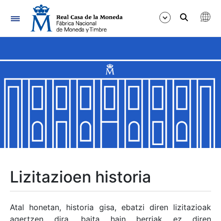
Nabigazioa
Erakutsi/Ezkutatu
Erakutsi/Ezkutatu
Erakutsi/Ezkutatu
Erakutsi/Ezkutatu
Erakutsi/Ezkutatu
Lizitazioen historia
Erakutsi/Ezkutatu
Atal honetan, historia gisa, ebatzi diren lizitazioak
agertzen dira, baita hain berriak ez diren