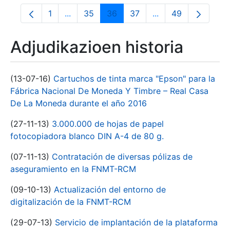
1
...
35
36
37
...
49
Orrialdea
Intermediate Pages Use TAB to navigate.
Orrialdea
Orrialdea
Orrialdea
Intermediate Pages
Orrialdea
Adjudikazioen historia
(13-07-16)
Cartuchos de tinta marca "Epson" para la
Fábrica Nacional De Moneda Y Timbre – Real Casa
De La Moneda durante el año 2016
(27-11-13)
3.000.000 de hojas de papel
fotocopiadora blanco DIN A-4 de 80 g.
(07-11-13)
Contratación de diversas pólizas de
aseguramiento en la FNMT-RCM
(09-10-13)
Actualización del entorno de
digitalización de la FNMT-RCM
(29-07-13)
Servicio de implantación de la plataforma