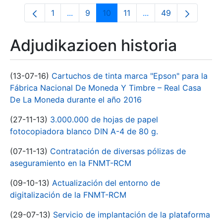
1
...
9
10
11
...
49
Orrialdea
Intermediate Pages Use TAB to navigate
Orrialdea
Orrialdea
Orrialdea
Intermediate Pages 
Orrialdea
Adjudikazioen historia
(13-07-16)
Cartuchos de tinta marca "Epson" para la
Fábrica Nacional De Moneda Y Timbre – Real Casa
De La Moneda durante el año 2016
(27-11-13)
3.000.000 de hojas de papel
fotocopiadora blanco DIN A-4 de 80 g.
(07-11-13)
Contratación de diversas pólizas de
aseguramiento en la FNMT-RCM
(09-10-13)
Actualización del entorno de
digitalización de la FNMT-RCM
(29-07-13)
Servicio de implantación de la plataforma