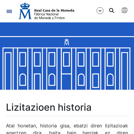
Nabigazioa
Erakutsi/Ezkutatu
Erakutsi/Ezkutatu
Erakutsi/Ezkutatu
Erakutsi/Ezkutatu
Erakutsi/Ezkutatu
Lizitazioen historia
Erakutsi/Ezkutatu
Atal honetan, historia gisa, ebatzi diren lizitazioak
agertzen dira, baita hain berriak ez diren