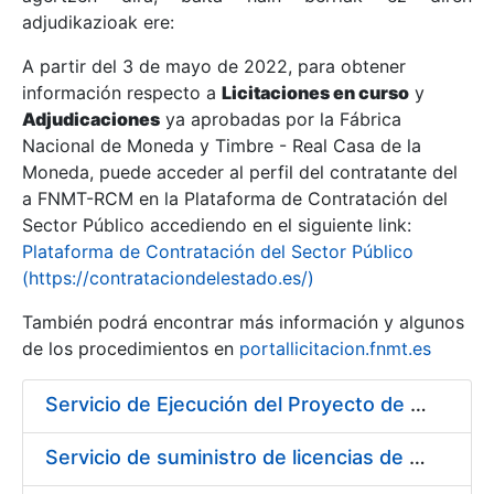
adjudikazioak ere:
A partir del 3 de mayo de 2022, para obtener
Erakutsi/Ezkutatu
información respecto a
Licitaciones en curso
y
Erakutsi/Ezkutatu
Adjudicaciones
ya aprobadas por la Fábrica
Nacional de Moneda y Timbre - Real Casa de la
Erakutsi/Ezkutatu
Moneda, puede acceder al perfil del contratante del
a FNMT-RCM en la Plataforma de Contratación del
Sector Público accediendo en el siguiente link:
Plataforma de Contratación del Sector Público
(https://contrataciondelestado.es/)
También podrá encontrar más información y algunos
de los procedimientos en
portallicitacion.fnmt.es
Servicio de Ejecución del Proyecto de Diseño, Construcción, Montaje, Desmontaje y Transporte de Stands para las diferentes Ferias Nacionales e Internacionales a celebrar durante 2020
Erakutsi/Ezkutatu
Servicio de suministro de licencias de productos BES12