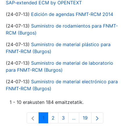
SAP-extended ECM by OPENTEXT
(24-07-13)
Edición de agendas FNMT-RCM 2014
(24-07-13)
Suministro de rodamientos para FNMT-
RCM (Burgos)
(24-07-13)
Suministro de material plástico para
FNMT-RCM (Burgos)
(24-07-13)
Suministro de material de laboratorio
para FNMT-RCM (Burgos)
(24-07-13)
Suministro de material electrónico para
FNMT-RCM (Burgos)
1 - 10 erakusten 184 emaitzetatik.
1
2
3
...
19
Orrialdea
Orrialdea
Orrialdea
Intermediate Pages Use T
Orrialdea