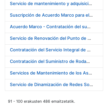
Servicio de mantenimiento y adquisición de las tapas automáticas HYGOLET instaladas en la FNMT-RCM de Madrid, y el suministro de rollos de plásticos originales
Suscripción de Acuerdo Marco para el Suministro de Material de Ferretería para la Entidad Pública Empresarial Fábrica Nacional de Moneda y Timbre-Real Casa de la Moneda (FNMT-RCM)
Acuerdo Marco - Contratación del suministro de Material de Electricidad para la Fábrica de papel de Burgos. PA AM /FP/004/2020-2021
Servicio de Renovación del Punto de Venta de la Tienda del Museo de la FNMT-RCM
Contratación del Servicio Integral de Cardioprotección para sus Sedes de Madrid y Burgos
Contratación del Suministro de Rodamientos y Material de Transmisiones para la Fábrica Nacional de Moneda y Timbre - Real Casa de la Moneda
Servicios de Mantenimiento de los Ascensores, Montacargas y Plataformas de Minusválidos instalados en la Fábrica de Papel de Burgos
Servicio de Dinamización de Redes Sociales
91 - 100 erakusten 486 emaitzetatik.