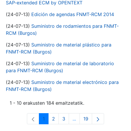
SAP-extended ECM by OPENTEXT
(24-07-13)
Edición de agendas FNMT-RCM 2014
(24-07-13)
Suministro de rodamientos para FNMT-
RCM (Burgos)
(24-07-13)
Suministro de material plástico para
FNMT-RCM (Burgos)
(24-07-13)
Suministro de material de laboratorio
para FNMT-RCM (Burgos)
(24-07-13)
Suministro de material electrónico para
FNMT-RCM (Burgos)
1 - 10 erakusten 184 emaitzetatik.
1
2
3
...
19
Orrialdea
Orrialdea
Orrialdea
Intermediate Pages Use T
Orrialdea