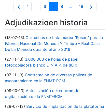
1
...
6
7
8
...
49
Orrialdea
Intermediate Pages Use TAB to navigate
Orrialdea
Orrialdea
Orrialdea
Intermediate Pages U
Orrialdea
Adjudikazioen historia
(13-07-16)
Cartuchos de tinta marca "Epson" para la
Fábrica Nacional De Moneda Y Timbre – Real Casa
De La Moneda durante el año 2016
(27-11-13)
3.000.000 de hojas de papel
fotocopiadora blanco DIN A-4 de 80 g.
(07-11-13)
Contratación de diversas pólizas de
aseguramiento en la FNMT-RCM
(09-10-13)
Actualización del entorno de
digitalización de la FNMT-RCM
(29-07-13)
Servicio de implantación de la plataforma