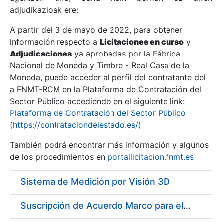
adjudikazioak ere:
A partir del 3 de mayo de 2022, para obtener
Erakutsi/Ezkutatu
información respecto a
Licitaciones en curso
y
Erakutsi/Ezkutatu
Adjudicaciones
ya aprobadas por la Fábrica
Nacional de Moneda y Timbre - Real Casa de la
Erakutsi/Ezkutatu
Moneda, puede acceder al perfil del contratante del
a FNMT-RCM en la Plataforma de Contratación del
Sector Público accediendo en el siguiente link:
Plataforma de Contratación del Sector Público
(https://contrataciondelestado.es/)
También podrá encontrar más información y algunos
de los procedimientos en
portallicitacion.fnmt.es
Sistema de Medición por Visión 3D
Erakutsi/Ezkutatu
Suscripción de Acuerdo Marco para el Suministro de Material de Herramienta y Materiales Específicos para Mecanizados