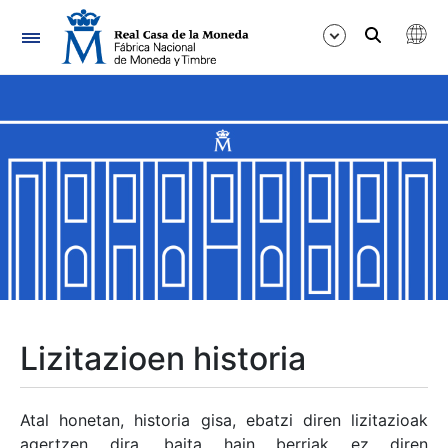
Nabigazioa
Erakutsi/Ezkutatu
Erakutsi/Ezkutatu
Erakutsi/Ezkutatu
Erakutsi/Ezkutatu
Erakutsi/Ezkutatu
Lizitazioen historia
Erakutsi/Ezkutatu
Atal honetan, historia gisa, ebatzi diren lizitazioak
agertzen dira, baita hain berriak ez diren