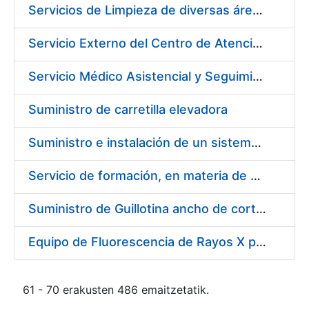
Servicios de Limpieza de diversas áreas y edificios de la Fábrica, Servicio de Acarreo de mobiliario y enseres y Mantenimiento de las Zonas Ajardinadas para la Fábrica de Papel de Burgos de la Fábrica Nacional de Moneda y Timbre – Real Casa de la Moneda
Servicio Externo del Centro de Atención Telefónica (CAT) de la Fábrica Nacional de Moneda y Timbre-Real Casa de la Moneda (Ceres, DNI Electrónico, Revocación/Suspensión/Cancelación de la Suspensión, Devolución, SNE y Trazabilidad del Tabaco)
Servicio Médico Asistencial y Seguimiento del Absentismo Laboral para la Fábrica Nacional de Moneda y Timbre – Real Casa de la Moneda en Burgos
Suministro de carretilla elevadora
Suministro e instalación de un sistema continuo de monitorización de las emisiones de la caldera en la fábrica de papel Burgos, FNMT-RCM
Servicio de formación, en materia de prevención de riesgos laborales, de cursos de operador de carretillas de manutención, puente grúa, polipastos y plataformas móviles de personal (pemp), en sus sedes de Madrid y Burgos.
Suministro de Guillotina ancho de corte 92 cm
Equipo de Fluorescencia de Rayos X por Dispersión de Energías (EDXRF)
61 - 70 erakusten 486 emaitzetatik.