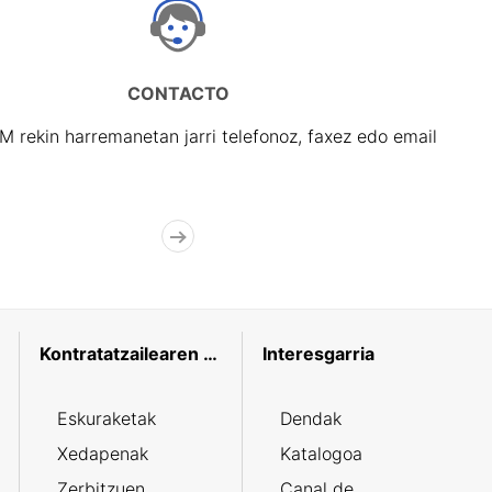
CONTACTO
rekin harremanetan jarri telefonoz, faxez edo email
Kontratatzailearen profila
Interesgarria
Eskuraketak
Dendak
Xedapenak
Katalogoa
Zerbitzuen
Canal de