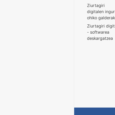
Ziurtagiri
digitalen ingu
ohiko galderak
Ziurtagiri digi
- softwarea
deskargatzea