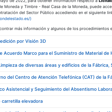
 mayo de 2022, para obtener información respecto a
Licita
de Moneda y Timbre - Real Casa de la Moneda, puede acced
ratación del Sector Público accediendo en el siguiente lin
tu
iondelestado.es/)
tu
ontrar más información y algunos de los procedimientos 
atu
edición por Visión 3D
tatu
 carretilla elevadora