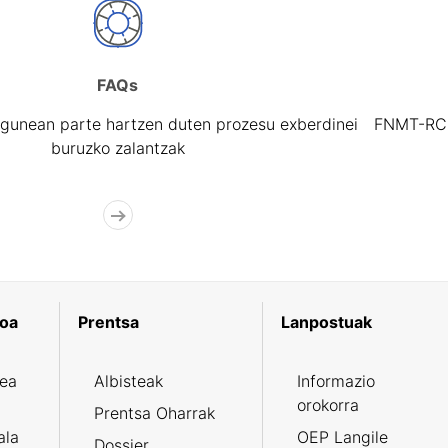
FAQs
gunean parte hartzen duten prozesu exberdinei
FNMT-RCM 
buruzko zalantzak
koa
Prentsa
Lanpostuak
zea
Albisteak
Informazio
orokorra
Prentsa Oharrak
ala
OEP Langile
Dossier