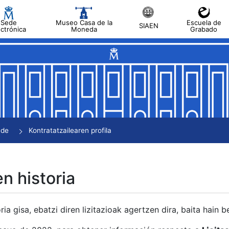
Sede
Museo Casa de la
Escuela de
SIAEN
ectrónica
Moneda
Grabado
tatu
tatu
tatu
tatu
nde
Kontratatzailearen profila
tatu
en historia
ria gisa, ebatzi diren lizitazioak agertzen dira, baita hain 
tu