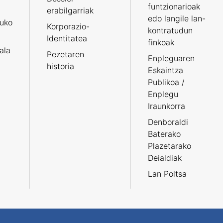
funtzionarioak
erabilgarriak
edo langile lan-
ruko
Korporazio-
kontratudun
Identitatea
finkoak
tala
Pezetaren
Enpleguaren
historia
Eskaintza
Publikoa /
Enplegu
Iraunkorra
Denboraldi
Baterako
Plazetarako
Deialdiak
Lan Poltsa