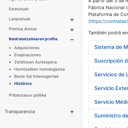
A partir del 3 de
Fábrica Nacional 
Estatutuak
Plataforma de Cont
Lanpostuak
Erakutsi/Ezkuta
(https://contratac
Prentsa Aretoa
Erakutsi/Ezkuta
También podrá enc
Kontratatzailearen profila
Erakutsi/Ezkut
Sistema de M
Adquisiciones
Enajenaciones
Zerbitzuen Aurkezpena
Hornitzaileen homologazioa
Beste Gai Interesgarriak
Histórico
Pribatutasun politika
Transparencia
Erakutsi/Ezku
Suministro de