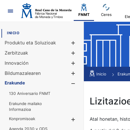
Nabigazioa
FNMT
Ceres
El
INICIO
Produktu eta Soluzioak
Erakutsi/Ezku
Zerbitzuak
Erakutsi/Ezku
Innovación
Erakutsi/Ezku
Bildumazalearen
Erakutsi/Ezku
Inicio
Eraku
Erakunde
Erakutsi/Ezku
130 Aniversario FNMT
Lizitazio
Erakunde mailako
Informazioa
Atal honetan, histo
Konpromisoak
Erakutsi/Ezkuta
Agenda 2030 y ODS