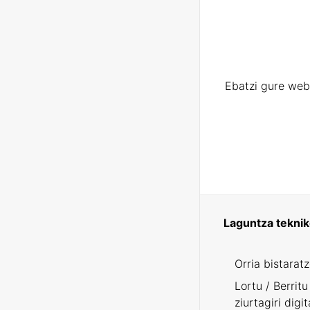
Ebatzi gure web
Laguntza tekni
Orria bistarat
Lortu / Berritu
ziurtagiri digit