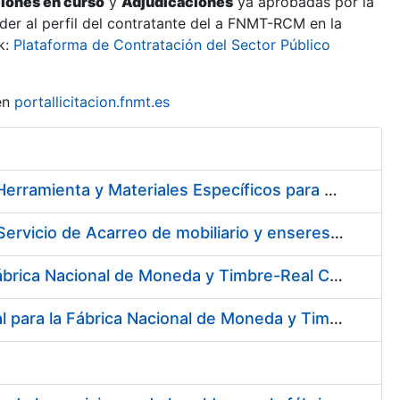
ciones en curso
y
Adjudicaciones
ya aprobadas por la
er al perfil del contratante del a FNMT-RCM en la
k:
Plataforma de Contratación del Sector Público
en
portallicitacion.fnmt.es
Suscripción de Acuerdo Marco para el Suministro de Material de Herramienta y Materiales Específicos para Mecanizados
Servicios de Limpieza de diversas áreas y edificios de la Fábrica, Servicio de Acarreo de mobiliario y enseres y Mantenimiento de las Zonas Ajardinadas para la Fábrica de Papel de Burgos de la Fábrica Nacional de Moneda y Timbre – Real Casa de la Moneda
Servicio Externo del Centro de Atención Telefónica (CAT) de la Fábrica Nacional de Moneda y Timbre-Real Casa de la Moneda (Ceres, DNI Electrónico, Revocación/Suspensión/Cancelación de la Suspensión, Devolución, SNE y Trazabilidad del Tabaco)
Servicio Médico Asistencial y Seguimiento del Absentismo Laboral para la Fábrica Nacional de Moneda y Timbre – Real Casa de la Moneda en Burgos