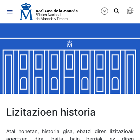
Nabigazioa
Erakutsi/Ezkutatu
Erakutsi/Ezkutatu
Erakutsi/Ezkutatu
Erakutsi/Ezkutatu
Erakutsi/Ezkutatu
Lizitazioen historia
Erakutsi/Ezkutatu
Atal honetan, historia gisa, ebatzi diren lizitazioak
agertzen dira, baita hain berriak ez diren