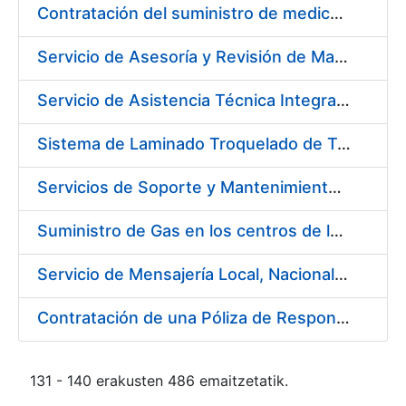
Contratación del suministro de medicamentos, vacunas y demás especialidades farmacéuticas de la FNMT-RCM
Servicio de Asesoría y Revisión de Maquinaria en FNMT-RCM
Servicio de Asistencia Técnica Integral de Impresora HP Indigo Serie III HP 7900
Sistema de Laminado Troquelado de Tarjetas ISO 7810
Servicios de Soporte y Mantenimiento de Licencias de Software de la FNMT-RCM (3 Lotes)
Suministro de Gas en los centros de la FNMT-RCM de Madrid y Burgos durante el año 2019
Servicio de Mensajería Local, Nacional e Internacional para la FNMT-RCM
Contratación de una Póliza de Responsabilidad Civil General para el año 2019
131 - 140 erakusten 486 emaitzetatik.