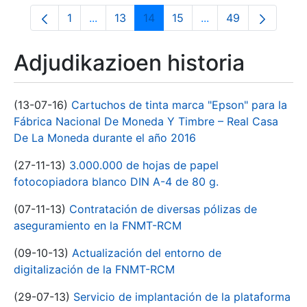
1
...
13
14
15
...
49
Orrialdea
Intermediate Pages Use TAB to navigate.
Orrialdea
Orrialdea
Orrialdea
Intermediate Pages
Orrialdea
Adjudikazioen historia
(13-07-16)
Cartuchos de tinta marca "Epson" para la
Fábrica Nacional De Moneda Y Timbre – Real Casa
De La Moneda durante el año 2016
(27-11-13)
3.000.000 de hojas de papel
fotocopiadora blanco DIN A-4 de 80 g.
(07-11-13)
Contratación de diversas pólizas de
aseguramiento en la FNMT-RCM
(09-10-13)
Actualización del entorno de
digitalización de la FNMT-RCM
(29-07-13)
Servicio de implantación de la plataforma