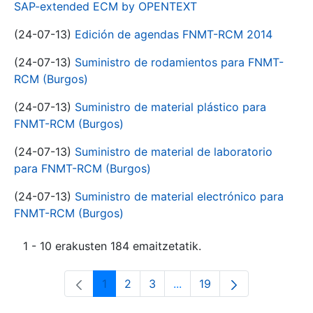
SAP-extended ECM by OPENTEXT
(24-07-13)
Edición de agendas FNMT-RCM 2014
(24-07-13)
Suministro de rodamientos para FNMT-
RCM (Burgos)
(24-07-13)
Suministro de material plástico para
FNMT-RCM (Burgos)
(24-07-13)
Suministro de material de laboratorio
para FNMT-RCM (Burgos)
(24-07-13)
Suministro de material electrónico para
FNMT-RCM (Burgos)
1 - 10 erakusten 184 emaitzetatik.
1
2
3
...
19
Orrialdea
Orrialdea
Orrialdea
Intermediate Pages Use T
Orrialdea