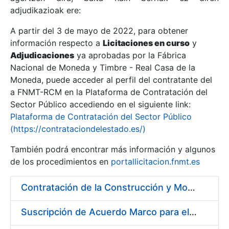
adjudikazioak ere:
A partir del 3 de mayo de 2022, para obtener
Erakutsi/Ezkutatu
información respecto a
Licitaciones en curso
y
Erakutsi/Ezkutatu
Adjudicaciones
ya aprobadas por la Fábrica
Nacional de Moneda y Timbre - Real Casa de la
Erakutsi/Ezkutatu
Moneda, puede acceder al perfil del contratante del
a FNMT-RCM en la Plataforma de Contratación del
Sector Público accediendo en el siguiente link:
Plataforma de Contratación del Sector Público
(https://contrataciondelestado.es/)
También podrá encontrar más información y algunos
de los procedimientos en
portallicitacion.fnmt.es
Contratación de la Construcción y Montaje de un Espacio Demo Interactivo (EDI) en una sala del Museo de la Fábrica Nacional de Moneda y Timbre-Real Casa de la Moneda en Madrid
Erakutsi/Ezkutatu
Suscripción de Acuerdo Marco para el Servicio de Visitas a Oficinas de Registro FNMT-RCM