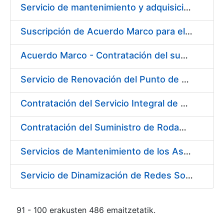
Servicio de mantenimiento y adquisición de las tapas automáticas HYGOLET instaladas en la FNMT-RCM de Madrid, y el suministro de rollos de plásticos originales
Suscripción de Acuerdo Marco para el Suministro de Material de Ferretería para la Entidad Pública Empresarial Fábrica Nacional de Moneda y Timbre-Real Casa de la Moneda (FNMT-RCM)
Acuerdo Marco - Contratación del suministro de Material de Electricidad para la Fábrica de papel de Burgos. PA AM /FP/004/2020-2021
Servicio de Renovación del Punto de Venta de la Tienda del Museo de la FNMT-RCM
Contratación del Servicio Integral de Cardioprotección para sus Sedes de Madrid y Burgos
Contratación del Suministro de Rodamientos y Material de Transmisiones para la Fábrica Nacional de Moneda y Timbre - Real Casa de la Moneda
Servicios de Mantenimiento de los Ascensores, Montacargas y Plataformas de Minusválidos instalados en la Fábrica de Papel de Burgos
Servicio de Dinamización de Redes Sociales
91 - 100 erakusten 486 emaitzetatik.