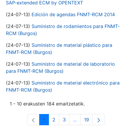
SAP-extended ECM by OPENTEXT
(24-07-13)
Edición de agendas FNMT-RCM 2014
(24-07-13)
Suministro de rodamientos para FNMT-
RCM (Burgos)
(24-07-13)
Suministro de material plástico para
FNMT-RCM (Burgos)
(24-07-13)
Suministro de material de laboratorio
para FNMT-RCM (Burgos)
(24-07-13)
Suministro de material electrónico para
FNMT-RCM (Burgos)
1 - 10 erakusten 184 emaitzetatik.
1
2
3
...
19
Orrialdea
Orrialdea
Orrialdea
Intermediate Pages Use T
Orrialdea