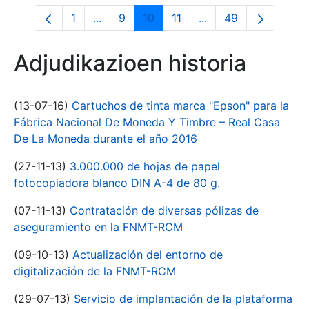
1
...
9
10
11
...
49
Orrialdea
Intermediate Pages Use TAB to navigate
Orrialdea
Orrialdea
Orrialdea
Intermediate Pages 
Orrialdea
Adjudikazioen historia
(13-07-16)
Cartuchos de tinta marca "Epson" para la
Fábrica Nacional De Moneda Y Timbre – Real Casa
De La Moneda durante el año 2016
(27-11-13)
3.000.000 de hojas de papel
fotocopiadora blanco DIN A-4 de 80 g.
(07-11-13)
Contratación de diversas pólizas de
aseguramiento en la FNMT-RCM
(09-10-13)
Actualización del entorno de
digitalización de la FNMT-RCM
(29-07-13)
Servicio de implantación de la plataforma