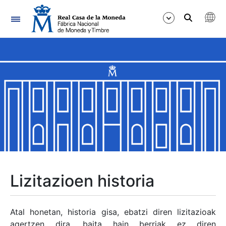
Nabigazioa
Erakutsi/Ezkutatu
Erakutsi/Ezkutatu
Erakutsi/Ezkutatu
Erakutsi/Ezkutatu
Erakutsi/Ezkutatu
Lizitazioen historia
Erakutsi/Ezkutatu
Atal honetan, historia gisa, ebatzi diren lizitazioak
agertzen dira, baita hain berriak ez diren