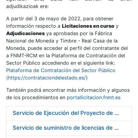
adjudikazioak ere:
A partir del 3 de mayo de 2022, para obtener
Erakutsi/Ezkutatu
información respecto a
Licitaciones en curso
y
Erakutsi/Ezkutatu
Adjudicaciones
ya aprobadas por la Fábrica
Nacional de Moneda y Timbre - Real Casa de la
Erakutsi/Ezkutatu
Moneda, puede acceder al perfil del contratante del
a FNMT-RCM en la Plataforma de Contratación del
Sector Público accediendo en el siguiente link:
Plataforma de Contratación del Sector Público
(https://contrataciondelestado.es/)
También podrá encontrar más información y algunos
de los procedimientos en
portallicitacion.fnmt.es
Servicio de Ejecución del Proyecto de Diseño, Construcción, Montaje, Desmontaje y Transporte de Stands para las diferentes Ferias Nacionales e Internacionales a celebrar durante 2020
Erakutsi/Ezkutatu
Servicio de suministro de licencias de productos BES12