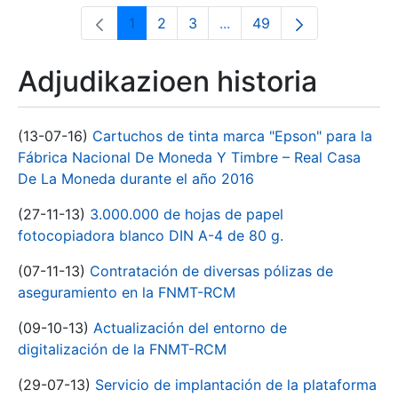
1
2
3
...
49
Orrialdea
Orrialdea
Orrialdea
Intermediate Pages Use T
Orrialdea
Adjudikazioen historia
(13-07-16)
Cartuchos de tinta marca "Epson" para la
Fábrica Nacional De Moneda Y Timbre – Real Casa
De La Moneda durante el año 2016
(27-11-13)
3.000.000 de hojas de papel
fotocopiadora blanco DIN A-4 de 80 g.
(07-11-13)
Contratación de diversas pólizas de
aseguramiento en la FNMT-RCM
(09-10-13)
Actualización del entorno de
digitalización de la FNMT-RCM
(29-07-13)
Servicio de implantación de la plataforma