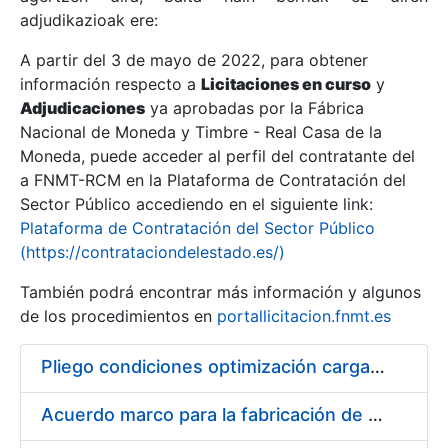
adjudikazioak ere:
A partir del 3 de mayo de 2022, para obtener
Erakutsi/Ezkutatu
información respecto a
Licitaciones en curso
y
Erakutsi/Ezkutatu
Adjudicaciones
ya aprobadas por la Fábrica
Nacional de Moneda y Timbre - Real Casa de la
Erakutsi/Ezkutatu
Moneda, puede acceder al perfil del contratante del
a FNMT-RCM en la Plataforma de Contratación del
Sector Público accediendo en el siguiente link:
Plataforma de Contratación del Sector Público
(https://contrataciondelestado.es/)
También podrá encontrar más información y algunos
de los procedimientos en
portallicitacion.fnmt.es
Pliego condiciones optimización cargas compras firmado
Erakutsi/Ezkutatu
Acuerdo marco para la fabricación de piezas