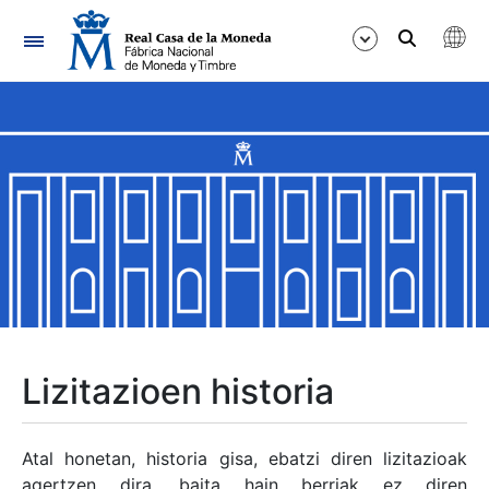
Nabigazioa
Erakutsi/Ezkutatu
Erakutsi/Ezkutatu
Erakutsi/Ezkutatu
Erakutsi/Ezkutatu
Erakutsi/Ezkutatu
Lizitazioen historia
Erakutsi/Ezkutatu
Atal honetan, historia gisa, ebatzi diren lizitazioak
agertzen dira, baita hain berriak ez diren