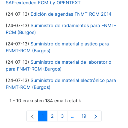
SAP-extended ECM by OPENTEXT
(24-07-13)
Edición de agendas FNMT-RCM 2014
(24-07-13)
Suministro de rodamientos para FNMT-
RCM (Burgos)
(24-07-13)
Suministro de material plástico para
FNMT-RCM (Burgos)
(24-07-13)
Suministro de material de laboratorio
para FNMT-RCM (Burgos)
(24-07-13)
Suministro de material electrónico para
FNMT-RCM (Burgos)
1 - 10 erakusten 184 emaitzetatik.
1
2
3
...
19
Orrialdea
Orrialdea
Orrialdea
Intermediate Pages Use T
Orrialdea