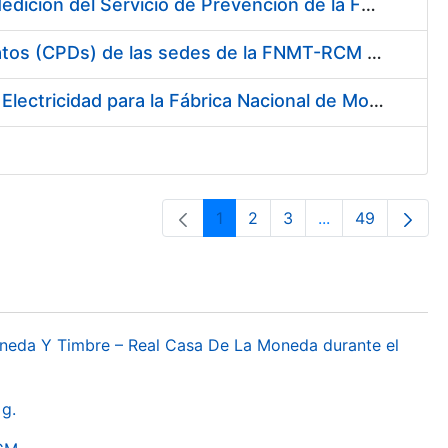
Servicio de Calibración y Verificación Externa de los Equipos de Medición del Servicio de Prevención de la FNMT-RCM
Conexión mediante Fibra Óptica de los Centros de Proceso de Datos (CPDs) de las sedes de la FNMT-RCM de Burgos y Madrid
Contratación de acuerdo marco para el Suministro de Material de Electricidad para la Fábrica Nacional de Moneda y Timbre-Real Casa de la Moneda en su centro de trabajo de Burgos
1
2
3
...
49
Orrialdea
Orrialdea
Orrialdea
Intermediate Pa
Orrialdea
oneda Y Timbre – Real Casa De La Moneda durante el
g.