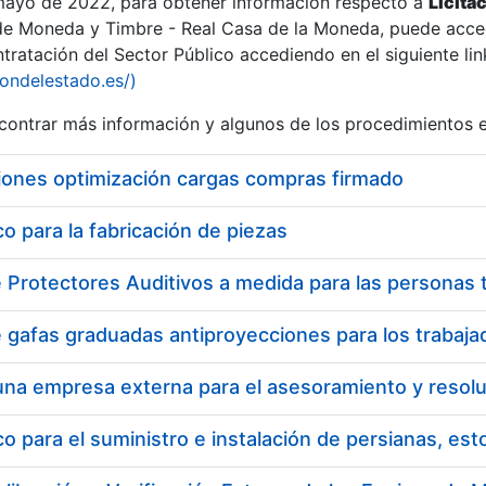
 mayo de 2022, para obtener información respecto a
Licita
de Moneda y Timbre - Real Casa de la Moneda, puede acced
ratación del Sector Público accediendo en el siguiente lin
tu
iondelestado.es/)
tu
ontrar más información y algunos de los procedimientos 
atu
iones optimización cargas compras firmado
 para la fabricación de piezas
tatu
 para el suministro e instalación de persianas, es