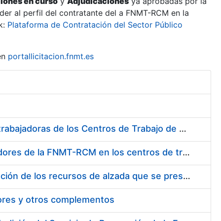
ciones en curso
y
Adjudicaciones
ya aprobadas por la
er al perfil del contratante del a FNMT-RCM en la
k:
Plataforma de Contratación del Sector Público
en
portallicitacion.fnmt.es
Suministro de Protectores Auditivos a medida para las personas trabajadoras de los Centros de Trabajo de Madrid y Burgos
Suministro de gafas graduadas antiproyecciones para los trabajadores de la FNMT-RCM en los centros de trabajo de Madrid y Burgos
Servicios de una empresa externa para el asesoramiento y resolución de los recursos de alzada que se presentan relacionados con procesos de selección para la FNMT-RCM
tores y otros complementos