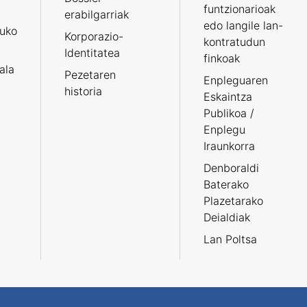
funtzionarioak
erabilgarriak
edo langile lan-
ruko
Korporazio-
kontratudun
Identitatea
finkoak
tala
Pezetaren
Enpleguaren
historia
Eskaintza
Publikoa /
Enplegu
Iraunkorra
Denboraldi
Baterako
Plazetarako
Deialdiak
Lan Poltsa