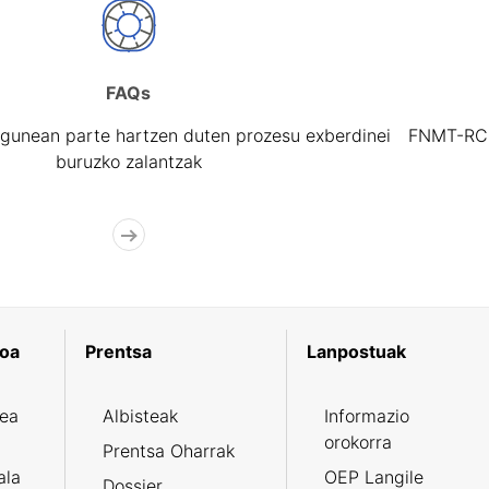
FAQs
gunean parte hartzen duten prozesu exberdinei
FNMT-RCM 
buruzko zalantzak
koa
Prentsa
Lanpostuak
zea
Albisteak
Informazio
orokorra
Prentsa Oharrak
ala
OEP Langile
Dossier