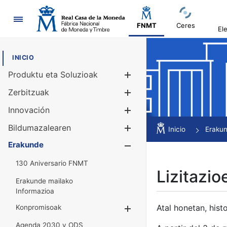
Nabigazioa
FNMT
Ceres
El
INICIO
Produktu eta Soluzioak
Erakutsi/Ezku
Zerbitzuak
Erakutsi/Ezku
Innovación
Erakutsi/Ezku
Bildumazalearen
Erakutsi/Ezku
Inicio
Eraku
Erakunde
Erakutsi/Ezku
130 Aniversario FNMT
Lizitazio
Erakunde mailako
Informazioa
Atal honetan, histo
Konpromisoak
Erakutsi/Ezkuta
Agenda 2030 y ODS