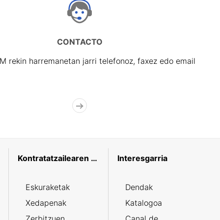
CONTACTO
rekin harremanetan jarri telefonoz, faxez edo email
Kontratatzailearen profila
Interesgarria
Eskuraketak
Dendak
Xedapenak
Katalogoa
Zerbitzuen
Canal de