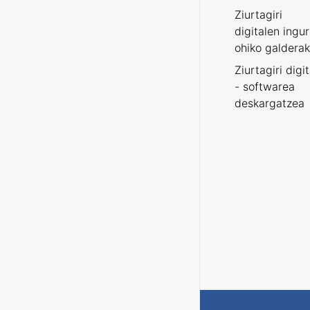
Ziurtagiri
digitalen ingu
ohiko galderak
Ziurtagiri digi
- softwarea
deskargatzea