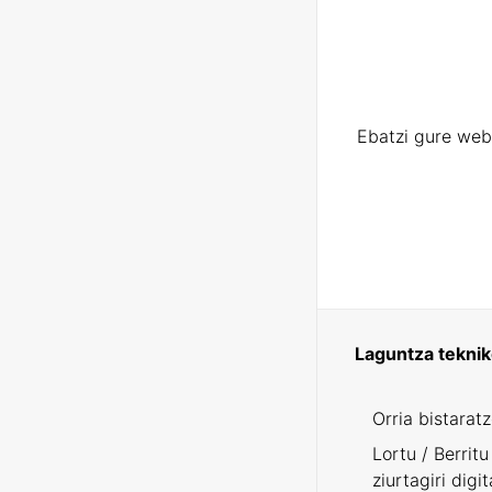
Ebatzi gure web
Laguntza tekni
Orria bistarat
Lortu / Berritu
ziurtagiri digit