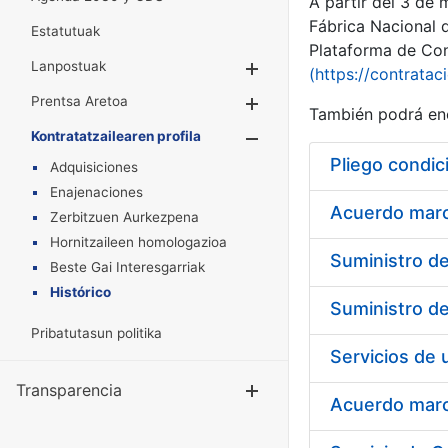
A partir del 3 de
Fábrica Nacional 
Estatutuak
Plataforma de Cont
Lanpostuak
Erakutsi/Ezkuta
(https://contratac
Prentsa Aretoa
Erakutsi/Ezkuta
También podrá enc
Kontratatzailearen profila
Erakutsi/Ezkut
Pliego condic
Adquisiciones
Enajenaciones
Acuerdo marco
Zerbitzuen Aurkezpena
Hornitzaileen homologazioa
Beste Gai Interesgarriak
Histórico
Pribatutasun politika
Transparencia
Erakutsi/Ezku
Acuerdo marco