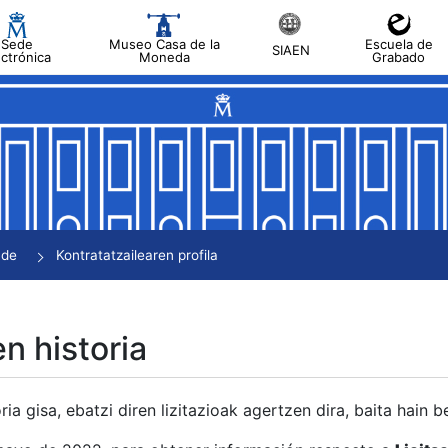
Sede
Museo Casa de la
Escuela de
SIAEN
ectrónica
Moneda
Grabado
tatu
tatu
tatu
tatu
nde
Kontratatzailearen profila
tatu
en historia
ria gisa, ebatzi diren lizitazioak agertzen dira, baita hain 
tu