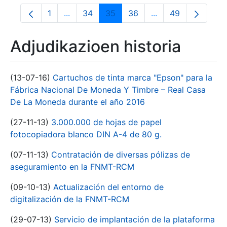
1
...
34
35
36
...
49
Orrialdea
Intermediate Pages Use TAB to navigate.
Orrialdea
Orrialdea
Orrialdea
Intermediate Pages
Orrialdea
Adjudikazioen historia
(13-07-16)
Cartuchos de tinta marca "Epson" para la
Fábrica Nacional De Moneda Y Timbre – Real Casa
De La Moneda durante el año 2016
(27-11-13)
3.000.000 de hojas de papel
fotocopiadora blanco DIN A-4 de 80 g.
(07-11-13)
Contratación de diversas pólizas de
aseguramiento en la FNMT-RCM
(09-10-13)
Actualización del entorno de
digitalización de la FNMT-RCM
(29-07-13)
Servicio de implantación de la plataforma