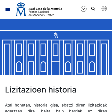
Nabigazioa
Erakutsi/Ezkutatu
Erakutsi/Ezkutatu
Erakutsi/Ezkutatu
Erakutsi/Ezkutatu
Erakutsi/Ezkutatu
Lizitazioen historia
Erakutsi/Ezkutatu
Atal honetan, historia gisa, ebatzi diren lizitazioak
agertzen dira, baita hain berriak ez diren