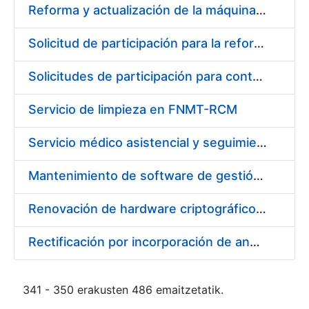
Reforma y actualización de la máquina de papel de seguridad de la FNMT-RCM en sus instalaciones de Burgos
Solicitud de participación para la reforma y actualización de la máquina de papel de seguridad de la FNMT-RCM en sus instalaciones de Burgos
Solicitudes de participación para contratación de los trabajos necesarios para acorazar almacén de seguridad
Servicio de limpieza en FNMT-RCM
Servicio médico asistencial y seguimiento de absentismo
Mantenimiento de software de gestión de eventos
Renovación de hardware criptográfico LUNA SA4 de Safenet
Rectificación por incorporación de anexo al pliego de condiciones
341 - 350 erakusten 486 emaitzetatik.