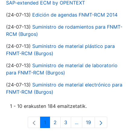
SAP-extended ECM by OPENTEXT
(24-07-13)
Edición de agendas FNMT-RCM 2014
(24-07-13)
Suministro de rodamientos para FNMT-
RCM (Burgos)
(24-07-13)
Suministro de material plástico para
FNMT-RCM (Burgos)
(24-07-13)
Suministro de material de laboratorio
para FNMT-RCM (Burgos)
(24-07-13)
Suministro de material electrónico para
FNMT-RCM (Burgos)
1 - 10 erakusten 184 emaitzetatik.
1
2
3
...
19
Orrialdea
Orrialdea
Orrialdea
Intermediate Pages Use T
Orrialdea