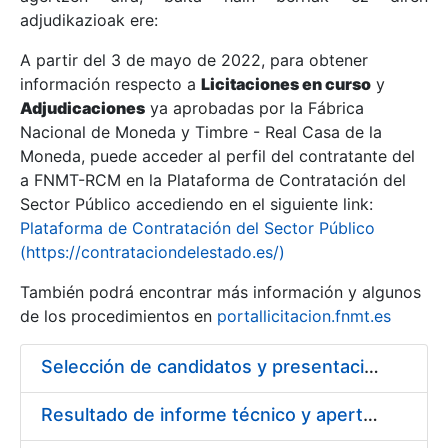
adjudikazioak ere:
A partir del 3 de mayo de 2022, para obtener
Erakutsi/Ezkutatu
información respecto a
Licitaciones en curso
y
Erakutsi/Ezkutatu
Adjudicaciones
ya aprobadas por la Fábrica
Nacional de Moneda y Timbre - Real Casa de la
Erakutsi/Ezkutatu
Moneda, puede acceder al perfil del contratante del
a FNMT-RCM en la Plataforma de Contratación del
Sector Público accediendo en el siguiente link:
Plataforma de Contratación del Sector Público
(https://contrataciondelestado.es/)
También podrá encontrar más información y algunos
de los procedimientos en
portallicitacion.fnmt.es
Selección de candidatos y presentación de ofertas para contratación de los trabajos necesarios para acorazar almacén de seguridad
Erakutsi/Ezkutatu
Resultado de informe técnico y apertura sobre económico