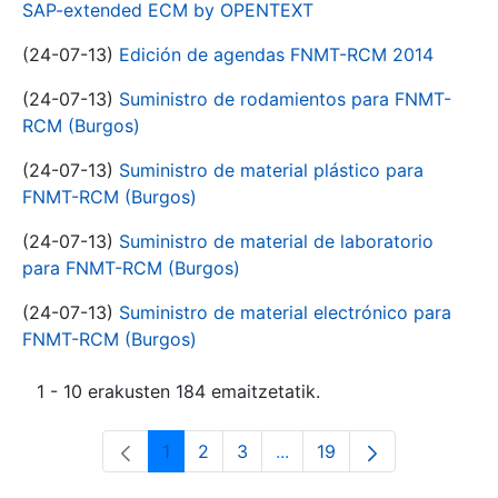
SAP-extended ECM by OPENTEXT
(24-07-13)
Edición de agendas FNMT-RCM 2014
(24-07-13)
Suministro de rodamientos para FNMT-
RCM (Burgos)
(24-07-13)
Suministro de material plástico para
FNMT-RCM (Burgos)
(24-07-13)
Suministro de material de laboratorio
para FNMT-RCM (Burgos)
(24-07-13)
Suministro de material electrónico para
FNMT-RCM (Burgos)
1 - 10 erakusten 184 emaitzetatik.
1
2
3
...
19
Orrialdea
Orrialdea
Orrialdea
Intermediate Pages Use T
Orrialdea