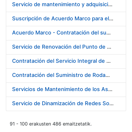
Servicio de mantenimiento y adquisición de las tapas automáticas HYGOLET instaladas en la FNMT-RCM de Madrid, y el suministro de rollos de plásticos originales
Suscripción de Acuerdo Marco para el Suministro de Material de Ferretería para la Entidad Pública Empresarial Fábrica Nacional de Moneda y Timbre-Real Casa de la Moneda (FNMT-RCM)
Acuerdo Marco - Contratación del suministro de Material de Electricidad para la Fábrica de papel de Burgos. PA AM /FP/004/2020-2021
Servicio de Renovación del Punto de Venta de la Tienda del Museo de la FNMT-RCM
Contratación del Servicio Integral de Cardioprotección para sus Sedes de Madrid y Burgos
Contratación del Suministro de Rodamientos y Material de Transmisiones para la Fábrica Nacional de Moneda y Timbre - Real Casa de la Moneda
Servicios de Mantenimiento de los Ascensores, Montacargas y Plataformas de Minusválidos instalados en la Fábrica de Papel de Burgos
Servicio de Dinamización de Redes Sociales
91 - 100 erakusten 486 emaitzetatik.