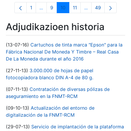
1
...
9
10
11
...
49
Orrialdea
Intermediate Pages Use TAB to navigate
Orrialdea
Orrialdea
Orrialdea
Intermediate Pages 
Orrialdea
Adjudikazioen historia
(13-07-16)
Cartuchos de tinta marca "Epson" para la
Fábrica Nacional De Moneda Y Timbre – Real Casa
De La Moneda durante el año 2016
(27-11-13)
3.000.000 de hojas de papel
fotocopiadora blanco DIN A-4 de 80 g.
(07-11-13)
Contratación de diversas pólizas de
aseguramiento en la FNMT-RCM
(09-10-13)
Actualización del entorno de
digitalización de la FNMT-RCM
(29-07-13)
Servicio de implantación de la plataforma