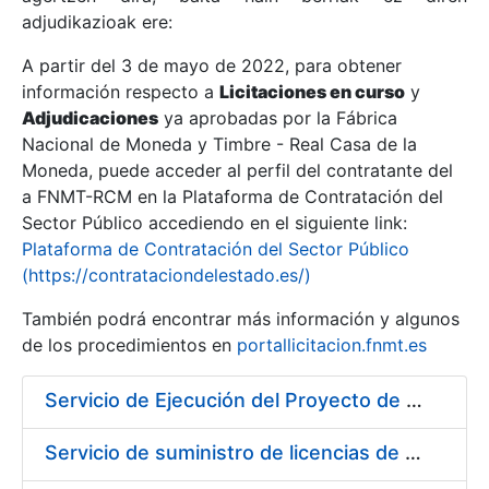
adjudikazioak ere:
A partir del 3 de mayo de 2022, para obtener
Erakutsi/Ezkutatu
información respecto a
Licitaciones en curso
y
Erakutsi/Ezkutatu
Adjudicaciones
ya aprobadas por la Fábrica
Nacional de Moneda y Timbre - Real Casa de la
Erakutsi/Ezkutatu
Moneda, puede acceder al perfil del contratante del
a FNMT-RCM en la Plataforma de Contratación del
Sector Público accediendo en el siguiente link:
Plataforma de Contratación del Sector Público
(https://contrataciondelestado.es/)
También podrá encontrar más información y algunos
de los procedimientos en
portallicitacion.fnmt.es
Servicio de Ejecución del Proyecto de Diseño, Construcción, Montaje, Desmontaje y Transporte de Stands para las diferentes Ferias Nacionales e Internacionales a celebrar durante 2020
Erakutsi/Ezkutatu
Servicio de suministro de licencias de productos BES12