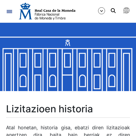
Nabigazioa
Erakutsi/Ezkutatu
Erakutsi/Ezkutatu
Erakutsi/Ezkutatu
Erakutsi/Ezkutatu
Erakutsi/Ezkutatu
Lizitazioen historia
Erakutsi/Ezkutatu
Atal honetan, historia gisa, ebatzi diren lizitazioak
agertzen dira, baita hain berriak ez diren