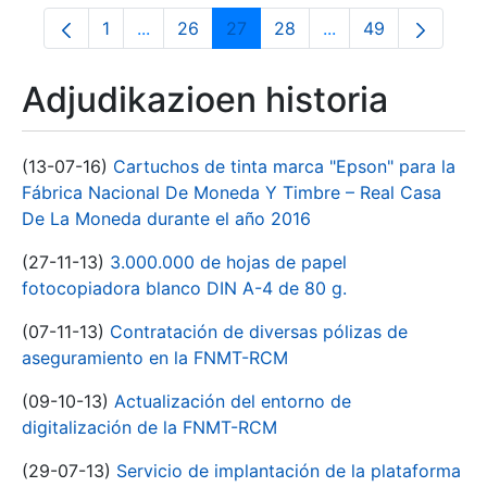
1
...
26
27
28
...
49
Orrialdea
Intermediate Pages Use TAB to navigate.
Orrialdea
Orrialdea
Orrialdea
Intermediate Pages
Orrialdea
Adjudikazioen historia
(13-07-16)
Cartuchos de tinta marca "Epson" para la
Fábrica Nacional De Moneda Y Timbre – Real Casa
De La Moneda durante el año 2016
(27-11-13)
3.000.000 de hojas de papel
fotocopiadora blanco DIN A-4 de 80 g.
(07-11-13)
Contratación de diversas pólizas de
aseguramiento en la FNMT-RCM
(09-10-13)
Actualización del entorno de
digitalización de la FNMT-RCM
(29-07-13)
Servicio de implantación de la plataforma