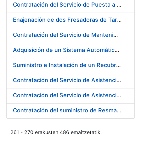
Contratación del Servicio de Puesta a Disposición y Mantenimiento de Contenedores Higiénicos, Bacteriostáticos, Ambientadores, Columnas Eliminadoras de Olores y Alfombras Antideslizantes
Enajenación de dos Fresadoras de Tarjetas PVC Cybernetix Mod. GRX 2000 y GRX 3000
Contratación del Servicio de Mantenimiento de Drivers y Herramientas para Tarjetas Inteligentes
Adquisición de un Sistema Automático de Etiquetado y Pesado para Petacas de Monedas de la L4
Suministro e Instalación de un Recubrimiento Fono-Absorbente en paredes y techos
Contratación del Servicio de Asistencia Técnica para la Realización de Trabajos de Pintura para el Taller de Mantenimiento de la Fábrica de Papel de Burgos durante el año 2017
Contratación del Servicio de Asistencia Técnica para la Realización de Trabajos de Fontanería para el Taller de Mantenimiento de la Fábrica de Papel de Burgos durante el año 2017
Contratación del suministro de Resmas de Cartón
261 - 270 erakusten 486 emaitzetatik.