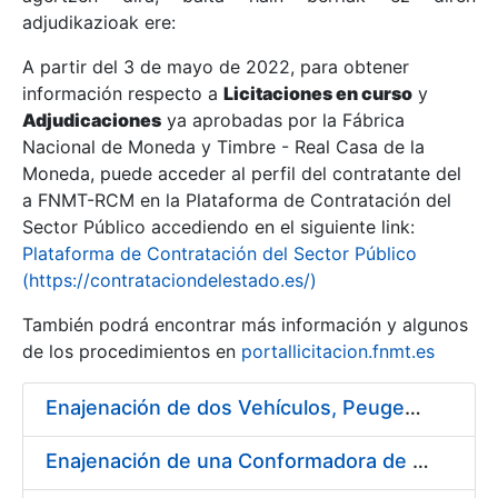
adjudikazioak ere:
A partir del 3 de mayo de 2022, para obtener
Erakutsi/Ezkutatu
información respecto a
Licitaciones en curso
y
Erakutsi/Ezkutatu
Adjudicaciones
ya aprobadas por la Fábrica
Nacional de Moneda y Timbre - Real Casa de la
Erakutsi/Ezkutatu
Moneda, puede acceder al perfil del contratante del
a FNMT-RCM en la Plataforma de Contratación del
Sector Público accediendo en el siguiente link:
Plataforma de Contratación del Sector Público
(https://contrataciondelestado.es/)
También podrá encontrar más información y algunos
de los procedimientos en
portallicitacion.fnmt.es
Enajenación de dos Vehículos, Peugeot 307 y Peugeot 407
Erakutsi/Ezkutatu
Enajenación de una Conformadora de Pliegos PVC-Overlay, Modelo Louda GM 400