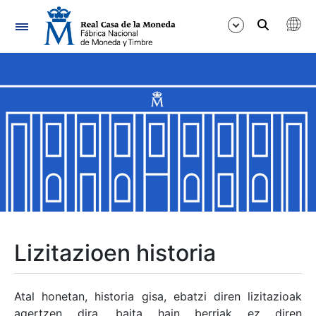
Nabigazioa
Erakutsi/Ezkutatu
Erakutsi/Ezkutatu
Erakutsi/Ezkutatu
Erakutsi/Ezkutatu
Erakutsi/Ezkutatu
Lizitazioen historia
Erakutsi/Ezkutatu
Atal honetan, historia gisa, ebatzi diren lizitazioak
agertzen dira, baita hain berriak ez diren