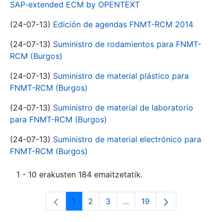
SAP-extended ECM by OPENTEXT
(24-07-13)
Edición de agendas FNMT-RCM 2014
(24-07-13)
Suministro de rodamientos para FNMT-
RCM (Burgos)
(24-07-13)
Suministro de material plástico para
FNMT-RCM (Burgos)
(24-07-13)
Suministro de material de laboratorio
para FNMT-RCM (Burgos)
(24-07-13)
Suministro de material electrónico para
FNMT-RCM (Burgos)
1 - 10 erakusten 184 emaitzetatik.
1
2
3
...
19
Orrialdea
Orrialdea
Orrialdea
Intermediate Pages Use T
Orrialdea