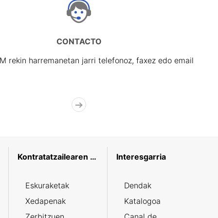
CONTACTO
rekin harremanetan jarri telefonoz, faxez edo email
Kontratatzailearen profila
Interesgarria
Eskuraketak
Dendak
Xedapenak
Katalogoa
Zerbitzuen
Canal de