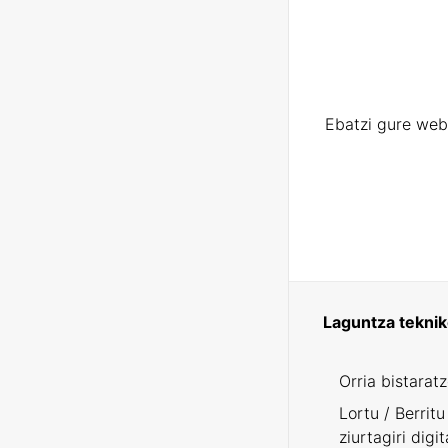
Ebatzi gure web
Laguntza tekni
Orria bistarat
Lortu / Berritu
ziurtagiri digit