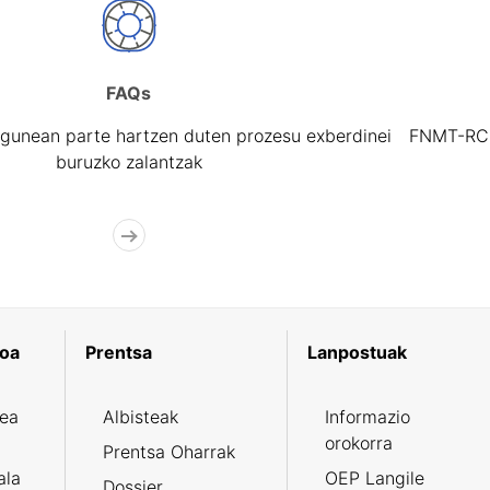
FAQs
gunean parte hartzen duten prozesu exberdinei
FNMT-RCM 
buruzko zalantzak
koa
Prentsa
Lanpostuak
zea
Albisteak
Informazio
orokorra
Prentsa Oharrak
ala
OEP Langile
Dossier