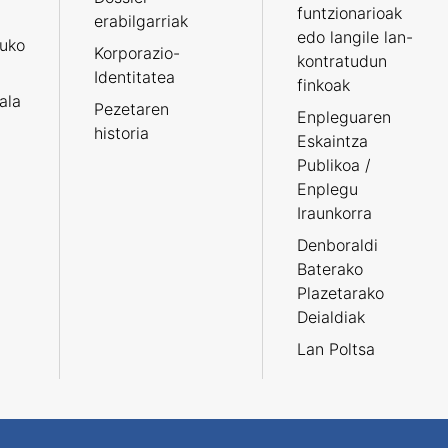
funtzionarioak
erabilgarriak
edo langile lan-
ruko
Korporazio-
kontratudun
Identitatea
finkoak
tala
Pezetaren
Enpleguaren
historia
Eskaintza
Publikoa /
Enplegu
Iraunkorra
Denboraldi
Baterako
Plazetarako
Deialdiak
Lan Poltsa