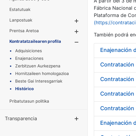
A partir del 3 de
Fábrica Nacional 
Estatutuak
Plataforma de Cont
Lanpostuak
Erakutsi/Ezkuta
(https://contratac
Prentsa Aretoa
Erakutsi/Ezkuta
También podrá enc
Kontratatzailearen profila
Erakutsi/Ezkut
Enajenación d
Adquisiciones
Enajenaciones
Contratación 
Zerbitzuen Aurkezpena
Hornitzaileen homologazioa
Beste Gai Interesgarriak
Histórico
Pribatutasun politika
Contratación 
Transparencia
Erakutsi/Ezku
Enajenación 