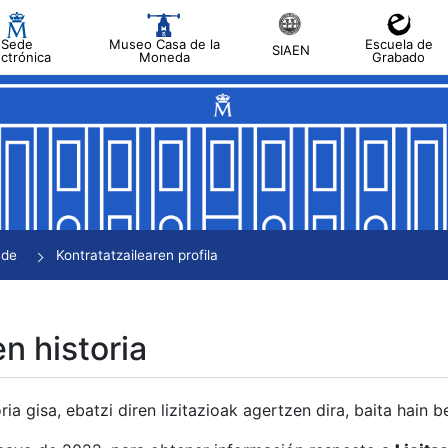
Sede
Museo Casa de la
Escuela de
SIAEN
ectrónica
Moneda
Grabado
tatu
tatu
tatu
tatu
nde
Kontratatzailearen profila
tatu
en historia
ria gisa, ebatzi diren lizitazioak agertzen dira, baita hain 
tu