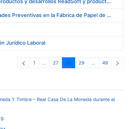
Contratación del Servicio de Mantenimiento y Soporte 8X5 para productos y desarrollos ReadSoft y productos Windows para el entorno de Digitalización 2017
Contratación del Servicio Vigilancia de la Salud y Diversas Actividades Preventivas en la Fábrica de Papel de Burgos y Actividades Sanitarias en los Centros de Trabajo de Madrid, de la FNMT-RCM
n Jurídico Laboral
1
...
27
28
29
...
49
Orrialdea
Intermediate Pages Use TAB to navigat
Orrialdea
Orrialdea
Orrialdea
Intermediate Pa
Orrialdea
oneda Y Timbre – Real Casa De La Moneda durante el
g.