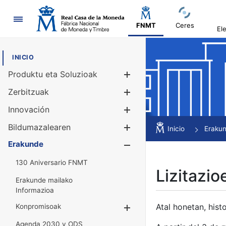
Nabigazioa
FNMT
Ceres
El
INICIO
Produktu eta Soluzioak
Erakutsi/Ezku
Zerbitzuak
Erakutsi/Ezku
Innovación
Erakutsi/Ezku
Bildumazalearen
Erakutsi/Ezku
Inicio
Eraku
Erakunde
Erakutsi/Ezku
130 Aniversario FNMT
Lizitazio
Erakunde mailako
Informazioa
Atal honetan, histo
Konpromisoak
Erakutsi/Ezkuta
Agenda 2030 y ODS