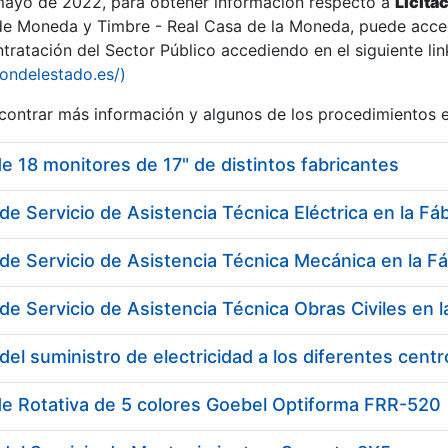
 mayo de 2022, para obtener información respecto a
Licita
de Moneda y Timbre - Real Casa de la Moneda, puede acced
ratación del Sector Público accediendo en el siguiente lin
tu
iondelestado.es/)
tu
ontrar más información y algunos de los procedimientos 
atu
e 18 monitores de 17" de distintos fabricantes
de Servicio de Asistencia Técnica Eléctrica en la F
del suministro de electricidad a los diferentes cen
tatu
de Rotativa de 5 colores Goebel Optiforma FRR-520