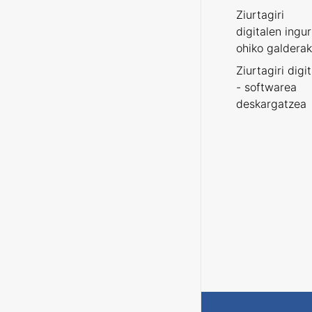
Ziurtagiri
digitalen ingu
ohiko galderak
Ziurtagiri digi
- softwarea
deskargatzea