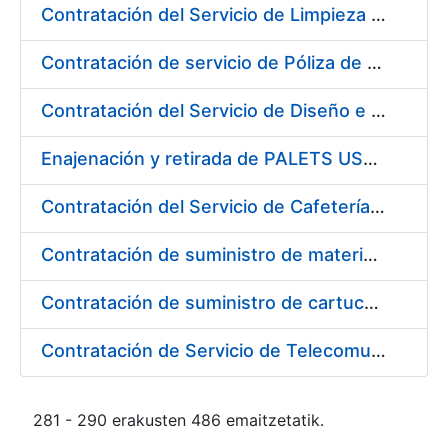
Contratación del Servicio de Limpieza en la Fábrica de Papel de Seguridad de Burgos de la FNMT-RCM
Contratación de servicio de Póliza de Seguro Colectivo de Asistencia Sanitaria
Contratación del Servicio de Diseño e Implantación de la Tienda Virtual de la FNMT-RCM
Enajenación y retirada de PALETS USADOS durante 2017
Contratación del Servicio de Cafetería-Restaurante en la Sede Central de la FNMT-RCM en Madrid
Contratación de suministro de materiales para dotar de redundancia los equipos informáticos de la FNMT-RCM
Contratación de suministro de cartuchos de tinta marca "EPSON"
Contratación de Servicio de Telecomunicaciones en la Fábrica Nacional de Moneda y Timbre-Real Casa de la Moneda
281 - 290 erakusten 486 emaitzetatik.