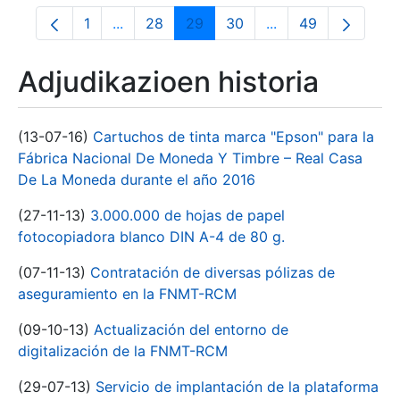
1
...
28
29
30
...
49
Orrialdea
Intermediate Pages Use TAB to navigate.
Orrialdea
Orrialdea
Orrialdea
Intermediate Pages
Orrialdea
Adjudikazioen historia
(13-07-16)
Cartuchos de tinta marca "Epson" para la
Fábrica Nacional De Moneda Y Timbre – Real Casa
De La Moneda durante el año 2016
(27-11-13)
3.000.000 de hojas de papel
fotocopiadora blanco DIN A-4 de 80 g.
(07-11-13)
Contratación de diversas pólizas de
aseguramiento en la FNMT-RCM
(09-10-13)
Actualización del entorno de
digitalización de la FNMT-RCM
(29-07-13)
Servicio de implantación de la plataforma