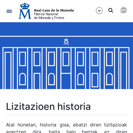
Nabigazioa
Erakutsi/Ezkutatu
Erakutsi/Ezkutatu
Erakutsi/Ezkutatu
Erakutsi/Ezkutatu
Erakutsi/Ezkutatu
Lizitazioen historia
Erakutsi/Ezkutatu
Atal honetan, historia gisa, ebatzi diren lizitazioak
agertzen dira, baita hain berriak ez diren