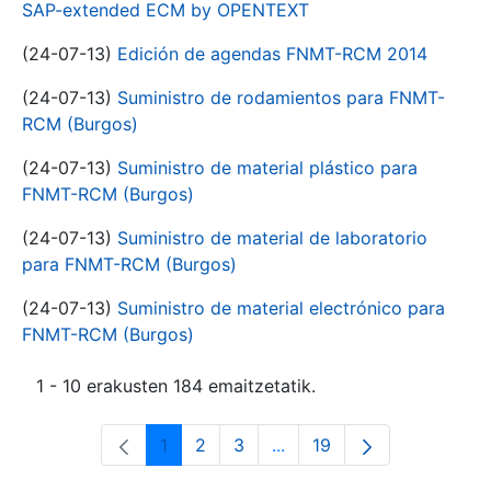
SAP-extended ECM by OPENTEXT
(24-07-13)
Edición de agendas FNMT-RCM 2014
(24-07-13)
Suministro de rodamientos para FNMT-
RCM (Burgos)
(24-07-13)
Suministro de material plástico para
FNMT-RCM (Burgos)
(24-07-13)
Suministro de material de laboratorio
para FNMT-RCM (Burgos)
(24-07-13)
Suministro de material electrónico para
FNMT-RCM (Burgos)
1 - 10 erakusten 184 emaitzetatik.
1
2
3
...
19
Orrialdea
Orrialdea
Orrialdea
Intermediate Pages Use T
Orrialdea