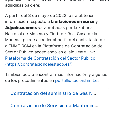
adjudikazioak ere:
A partir del 3 de mayo de 2022, para obtener
Erakutsi/Ezkutatu
información respecto a
Licitaciones en curso
y
Erakutsi/Ezkutatu
Adjudicaciones
ya aprobadas por la Fábrica
Nacional de Moneda y Timbre - Real Casa de la
Erakutsi/Ezkutatu
Moneda, puede acceder al perfil del contratante del
a FNMT-RCM en la Plataforma de Contratación del
Sector Público accediendo en el siguiente link:
Plataforma de Contratación del Sector Público
(https://contrataciondelestado.es/)
También podrá encontrar más información y algunos
de los procedimientos en
portallicitacion.fnmt.es
Contratación del suministro de Gas Natural a los diferentes centros de trabajo de la FNMT-RCM
Erakutsi/Ezkutatu
Contratación de Servicio de Mantenimiento y Conservación de Plantas y Flores en los Centros de la FNMT-RCM