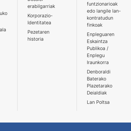
funtzionarioak
erabilgarriak
edo langile lan-
ruko
Korporazio-
kontratudun
Identitatea
finkoak
tala
Pezetaren
Enpleguaren
historia
Eskaintza
Publikoa /
Enplegu
Iraunkorra
Denboraldi
Baterako
Plazetarako
Deialdiak
Lan Poltsa