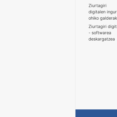
Ziurtagiri
digitalen ingu
ohiko galderak
Ziurtagiri digi
- softwarea
deskargatzea