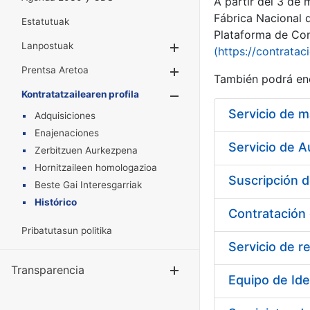
A partir del 3 de
Fábrica Nacional 
Estatutuak
Plataforma de Cont
Lanpostuak
Erakutsi/Ezkuta
(https://contratac
Prentsa Aretoa
Erakutsi/Ezkuta
También podrá enc
Kontratatzailearen profila
Erakutsi/Ezkut
Adquisiciones
Enajenaciones
Servicio de A
Zerbitzuen Aurkezpena
Hornitzaileen homologazioa
Beste Gai Interesgarriak
Histórico
Pribatutasun politika
Servicio de r
Transparencia
Erakutsi/Ezku
Equipo de Ide