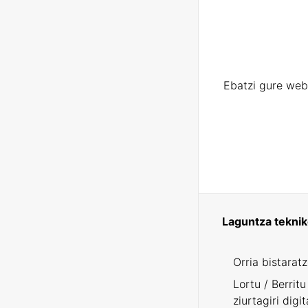
Ebatzi gure web
Laguntza tekni
Orria bistarat
Lortu / Berritu
ziurtagiri digit