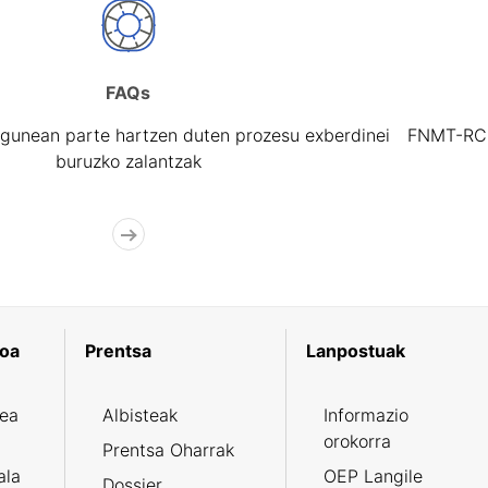
FAQs
gunean parte hartzen duten prozesu exberdinei
FNMT-RCM 
buruzko zalantzak
koa
Prentsa
Lanpostuak
zea
Albisteak
Informazio
orokorra
Prentsa Oharrak
ala
OEP Langile
Dossier