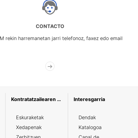
CONTACTO
rekin harremanetan jarri telefonoz, faxez edo email
Kontratatzailearen profila
Interesgarria
Eskuraketak
Dendak
Xedapenak
Katalogoa
Zerbitzuen
Canal de