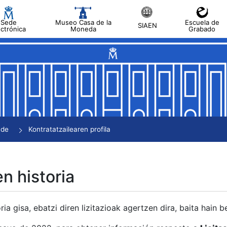
Sede
Museo Casa de la
Escuela de
SIAEN
ectrónica
Moneda
Grabado
tatu
tatu
tatu
tatu
nde
Kontratatzailearen profila
tatu
en historia
ria gisa, ebatzi diren lizitazioak agertzen dira, baita hain 
tu