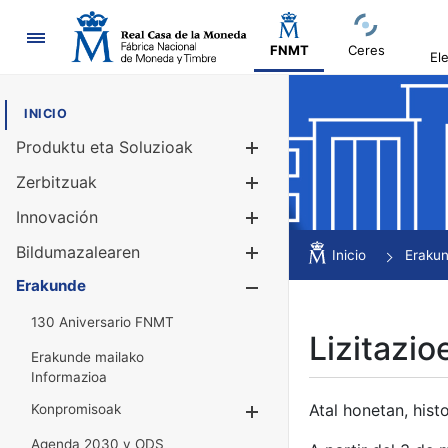
Nabigazioa
FNMT
Ceres
El
INICIO
Produktu eta Soluzioak
Erakutsi/Ezku
Zerbitzuak
Erakutsi/Ezku
Innovación
Erakutsi/Ezku
Bildumazalearen
Erakutsi/Ezku
Inicio
Eraku
Erakunde
Erakutsi/Ezku
130 Aniversario FNMT
Lizitazio
Erakunde mailako
Informazioa
Atal honetan, histo
Konpromisoak
Erakutsi/Ezkuta
Agenda 2030 y ODS