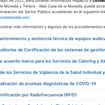
 mayo de 2022, para obtener información respecto a
Licita
de Moneda y Timbre - Real Casa de la Moneda, puede acced
ratación del Sector Público accediendo en el siguiente lin
tu
iondelestado.es/)
tu
ontrar más información y algunos de los procedimientos 
atu
uditorías de Certificación de los sistemas de gest
ealización de pruebas diagnósticas de COVID-19
tatu
ntificación por Radiofrecuencia (RFID)