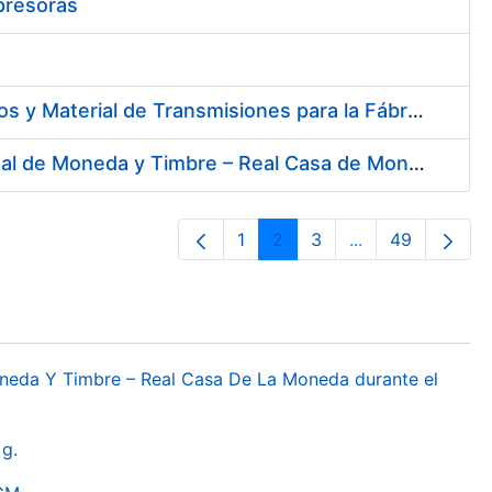
presoras
Contratación de Acuerdo Marco para el Suministro de Rodamientos y Material de Transmisiones para la Fábrica Nacional de Moneda y Timbre – Real Casa de la Moneda
Contratación del Suministro de Gas Natural para la Fábrica Nacional de Moneda y Timbre – Real Casa de Moneda, en sus centros de trabajo de Madrid y Burgos
1
2
3
...
49
Orrialdea
Orrialdea
Orrialdea
Intermediate Pa
Orrialdea
oneda Y Timbre – Real Casa De La Moneda durante el
g.