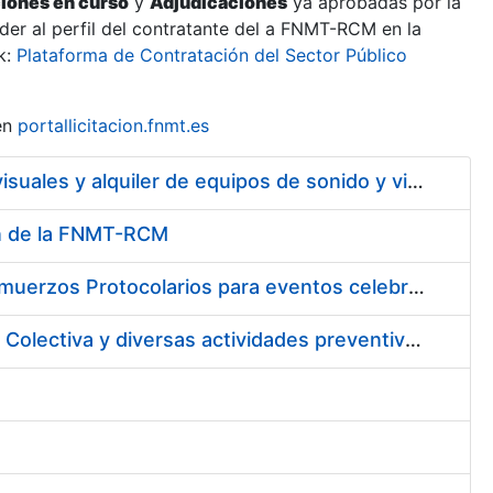
ciones en curso
y
Adjudicaciones
ya aprobadas por la
er al perfil del contratante del a FNMT-RCM en la
k:
Plataforma de Contratación del Sector Público
en
portallicitacion.fnmt.es
Servicio de mantenimiento y asistencia técnica de equipos audiovisuales y alquiler de equipos de sonido y video y de interpretación simultánea en las instalaciones de la FNMT-RCM en Madrid
ión de la FNMT-RCM
Suscripción de acuerdo marco para los Servicios de Catering y Almuerzos Protocolarios para eventos celebrados en la Real Casa de la Moneda – Fábrica Nacional de Moneda y Timbre
Contratación de los Servicios de Vigilancia de la Salud Individual y Colectiva y diversas actividades preventivas y sanitarias