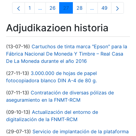
1
...
26
27
28
...
49
Orrialdea
Intermediate Pages Use TAB to navigate.
Orrialdea
Orrialdea
Orrialdea
Intermediate Pages
Orrialdea
Adjudikazioen historia
(13-07-16)
Cartuchos de tinta marca "Epson" para la
Fábrica Nacional De Moneda Y Timbre – Real Casa
De La Moneda durante el año 2016
(27-11-13)
3.000.000 de hojas de papel
fotocopiadora blanco DIN A-4 de 80 g.
(07-11-13)
Contratación de diversas pólizas de
aseguramiento en la FNMT-RCM
(09-10-13)
Actualización del entorno de
digitalización de la FNMT-RCM
(29-07-13)
Servicio de implantación de la plataforma