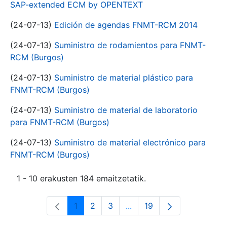
SAP-extended ECM by OPENTEXT
(24-07-13)
Edición de agendas FNMT-RCM 2014
(24-07-13)
Suministro de rodamientos para FNMT-
RCM (Burgos)
(24-07-13)
Suministro de material plástico para
FNMT-RCM (Burgos)
(24-07-13)
Suministro de material de laboratorio
para FNMT-RCM (Burgos)
(24-07-13)
Suministro de material electrónico para
FNMT-RCM (Burgos)
1 - 10 erakusten 184 emaitzetatik.
1
2
3
...
19
Orrialdea
Orrialdea
Orrialdea
Intermediate Pages Use T
Orrialdea