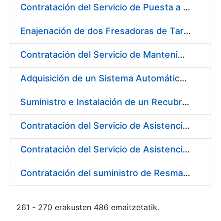
Contratación del Servicio de Puesta a Disposición y Mantenimiento de Contenedores Higiénicos, Bacteriostáticos, Ambientadores, Columnas Eliminadoras de Olores y Alfombras Antideslizantes
Enajenación de dos Fresadoras de Tarjetas PVC Cybernetix Mod. GRX 2000 y GRX 3000
Contratación del Servicio de Mantenimiento de Drivers y Herramientas para Tarjetas Inteligentes
Adquisición de un Sistema Automático de Etiquetado y Pesado para Petacas de Monedas de la L4
Suministro e Instalación de un Recubrimiento Fono-Absorbente en paredes y techos
Contratación del Servicio de Asistencia Técnica para la Realización de Trabajos de Pintura para el Taller de Mantenimiento de la Fábrica de Papel de Burgos durante el año 2017
Contratación del Servicio de Asistencia Técnica para la Realización de Trabajos de Fontanería para el Taller de Mantenimiento de la Fábrica de Papel de Burgos durante el año 2017
Contratación del suministro de Resmas de Cartón
261 - 270 erakusten 486 emaitzetatik.