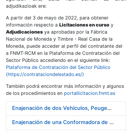
adjudikazioak ere:
A partir del 3 de mayo de 2022, para obtener
Erakutsi/Ezkutatu
información respecto a
Licitaciones en curso
y
Erakutsi/Ezkutatu
Adjudicaciones
ya aprobadas por la Fábrica
Nacional de Moneda y Timbre - Real Casa de la
Erakutsi/Ezkutatu
Moneda, puede acceder al perfil del contratante del
a FNMT-RCM en la Plataforma de Contratación del
Sector Público accediendo en el siguiente link:
Plataforma de Contratación del Sector Público
(https://contrataciondelestado.es/)
También podrá encontrar más información y algunos
de los procedimientos en
portallicitacion.fnmt.es
Enajenación de dos Vehículos, Peugeot 307 y Peugeot 407
Erakutsi/Ezkutatu
Enajenación de una Conformadora de Pliegos PVC-Overlay, Modelo Louda GM 400