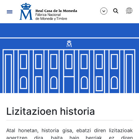
Nabigazioa
Erakutsi/Ezkutatu
Erakutsi/Ezkutatu
Erakutsi/Ezkutatu
Erakutsi/Ezkutatu
Erakutsi/Ezkutatu
Lizitazioen historia
Erakutsi/Ezkutatu
Atal honetan, historia gisa, ebatzi diren lizitazioak
agertzen dira, baita hain berriak ez diren