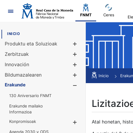
Nabigazioa
FNMT
Ceres
El
INICIO
Produktu eta Soluzioak
Erakutsi/Ezku
Zerbitzuak
Erakutsi/Ezku
Innovación
Erakutsi/Ezku
Bildumazalearen
Erakutsi/Ezku
Inicio
Eraku
Erakunde
Erakutsi/Ezku
130 Aniversario FNMT
Lizitazio
Erakunde mailako
Informazioa
Atal honetan, histo
Konpromisoak
Erakutsi/Ezkuta
Agenda 2030 y ODS