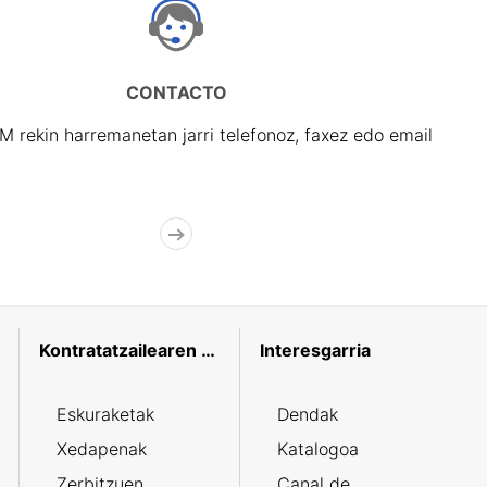
CONTACTO
rekin harremanetan jarri telefonoz, faxez edo email
Kontratatzailearen profila
Interesgarria
Eskuraketak
Dendak
Xedapenak
Katalogoa
Zerbitzuen
Canal de