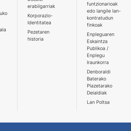
funtzionarioak
erabilgarriak
edo langile lan-
ruko
Korporazio-
kontratudun
Identitatea
finkoak
tala
Pezetaren
Enpleguaren
historia
Eskaintza
Publikoa /
Enplegu
Iraunkorra
Denboraldi
Baterako
Plazetarako
Deialdiak
Lan Poltsa