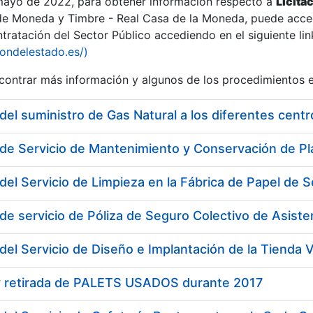
 mayo de 2022, para obtener información respecto a
Licita
de Moneda y Timbre - Real Casa de la Moneda, puede acced
ratación del Sector Público accediendo en el siguiente lin
tu
iondelestado.es/)
tu
ontrar más información y algunos de los procedimientos 
atu
del suministro de Gas Natural a los diferentes cen
del Servicio de Limpieza en la Fábrica de Papel d
de servicio de Póliza de Seguro Colectivo de Asisten
del Servicio de Diseño e Implantación de la Tienda
tatu
y retirada de PALETS USADOS durante 2017