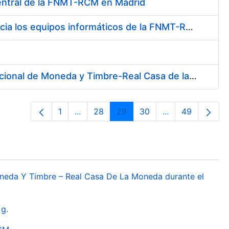
Central de la FNMT-RCM en Madrid
Contratación de suministro de materiales para dotar de redundancia los equipos informáticos de la FNMT-RCM
Contratación de Servicio de Telecomunicaciones en la Fábrica Nacional de Moneda y Timbre-Real Casa de la Moneda
1
...
28
29
30
...
49
Orrialdea
Intermediate Pages Use TAB to navigat
Orrialdea
Orrialdea
Orrialdea
Intermediate Pa
Orrialdea
oneda Y Timbre – Real Casa De La Moneda durante el
g.