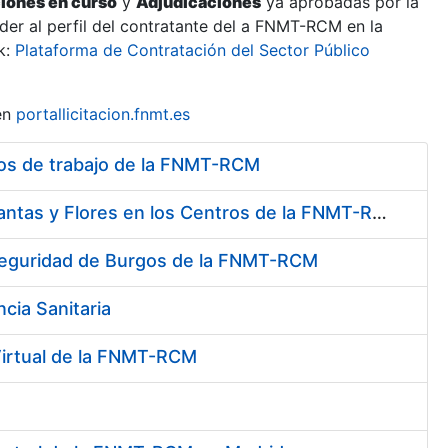
ciones en curso
y
Adjudicaciones
ya aprobadas por la
er al perfil del contratante del a FNMT-RCM en la
k:
Plataforma de Contratación del Sector Público
en
portallicitacion.fnmt.es
tros de trabajo de la FNMT-RCM
Contratación de Servicio de Mantenimiento y Conservación de Plantas y Flores en los Centros de la FNMT-RCM
e Seguridad de Burgos de la FNMT-RCM
cia Sanitaria
 Virtual de la FNMT-RCM