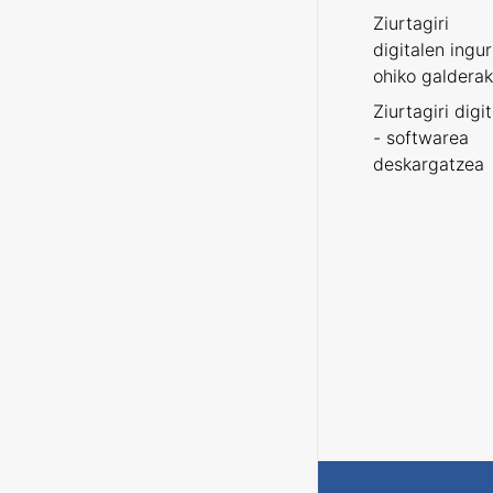
Ziurtagiri
digitalen ingu
ohiko galderak
Ziurtagiri digi
- softwarea
deskargatzea