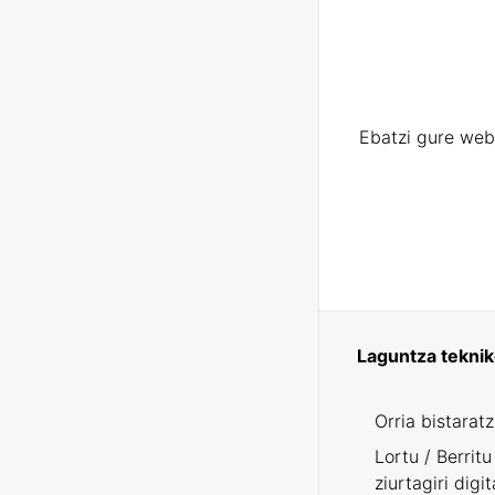
Ebatzi gure web
Laguntza tekni
Orria bistarat
Lortu / Berritu
ziurtagiri digit