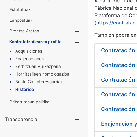
A partir del 3 de
Fábrica Nacional 
Estatutuak
Plataforma de Cont
Lanpostuak
Erakutsi/Ezkuta
(https://contratac
Prentsa Aretoa
Erakutsi/Ezkuta
También podrá enc
Kontratatzailearen profila
Erakutsi/Ezkut
Contratación 
Adquisiciones
Enajenaciones
Zerbitzuen Aurkezpena
Hornitzaileen homologazioa
Contratación 
Beste Gai Interesgarriak
Histórico
Contratación 
Pribatutasun politika
Contratación 
Transparencia
Erakutsi/Ezku
Enajenación 