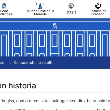
Sede
Museo Casa de la
Escuela de
SIAEN
ectrónica
Moneda
Grabado
tatu
tatu
tatu
tatu
nde
Kontratatzailearen profila
tatu
en historia
ria gisa, ebatzi diren lizitazioak agertzen dira, baita hain 
tu