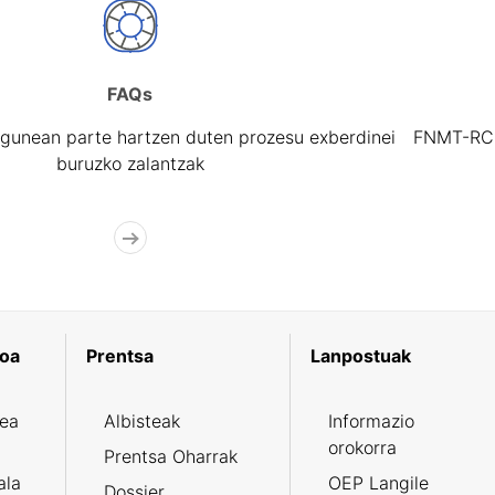
FAQs
gunean parte hartzen duten prozesu exberdinei
FNMT-RCM 
buruzko zalantzak
koa
Prentsa
Lanpostuak
zea
Albisteak
Informazio
orokorra
Prentsa Oharrak
ala
OEP Langile
Dossier