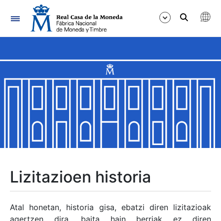
Nabigazioa
Erakutsi/Ezkutatu
Erakutsi/Ezkutatu
Erakutsi/Ezkutatu
Erakutsi/Ezkutatu
Erakutsi/Ezkutatu
Lizitazioen historia
Erakutsi/Ezkutatu
Atal honetan, historia gisa, ebatzi diren lizitazioak
agertzen dira, baita hain berriak ez diren