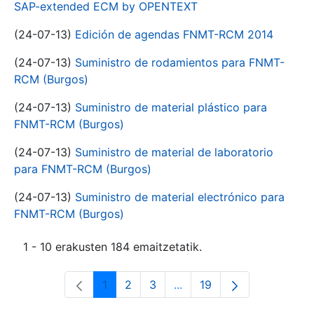
SAP-extended ECM by OPENTEXT
(24-07-13)
Edición de agendas FNMT-RCM 2014
(24-07-13)
Suministro de rodamientos para FNMT-
RCM (Burgos)
(24-07-13)
Suministro de material plástico para
FNMT-RCM (Burgos)
(24-07-13)
Suministro de material de laboratorio
para FNMT-RCM (Burgos)
(24-07-13)
Suministro de material electrónico para
FNMT-RCM (Burgos)
1 - 10 erakusten 184 emaitzetatik.
1
2
3
...
19
Orrialdea
Orrialdea
Orrialdea
Intermediate Pages Use T
Orrialdea