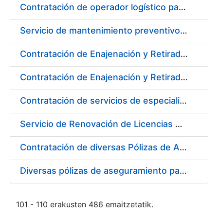
Contratación de operador logístico para distintos servicios de transporte de seguridad de mercancías de la Fábrica Nacional de Moneda y Timbre - Real Casa de la Moneda
Servicio de mantenimiento preventivo de la instalación del sistema centralizado de recogida de papelote de timbre e imprenta
Contratación de Enajenación y Retirada de Residuos de PVC, Policarbonato y Plásticos durante el año 2020
Contratación de Enajenación y Retirada de Chatarra de Hierro, Acero y Chapa de la RCM-FNMT
Contratación de servicios de especialistas técnicos en prevención y extinción de incendios para los centros de Madrid y Burgos de la FNMT-RCM
Servicio de Renovación de Licencias Adobe
Contratación de diversas Pólizas de Aseguramiento para la Fábrica Nacional de Moneda y Timbre - Real Casa de la Moneda
Diversas pólizas de aseguramiento para la Fábrica Nacional de Moneda y Timbre - Real Casa de la Moneda
101 - 110 erakusten 486 emaitzetatik.