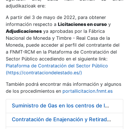
adjudikazioak ere:
A partir del 3 de mayo de 2022, para obtener
Erakutsi/Ezkutatu
información respecto a
Licitaciones en curso
y
Erakutsi/Ezkutatu
Adjudicaciones
ya aprobadas por la Fábrica
Nacional de Moneda y Timbre - Real Casa de la
Erakutsi/Ezkutatu
Moneda, puede acceder al perfil del contratante del
a FNMT-RCM en la Plataforma de Contratación del
Sector Público accediendo en el siguiente link:
Plataforma de Contratación del Sector Público
(https://contrataciondelestado.es/)
También podrá encontrar más información y algunos
de los procedimientos en
portallicitacion.fnmt.es
Suministro de Gas en los centros de la FNMT-RCM de Madrid y Burgos, durante el año 2020
Erakutsi/Ezkutatu
Contratación de Enajenación y Retirada de Recortes Sobrantes y Desperdicios de Papel Impreso y no Impreso durante el Año 2020