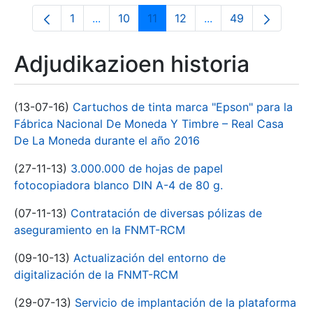
1
...
10
11
12
...
49
Orrialdea
Intermediate Pages Use TAB to navigate.
Orrialdea
Orrialdea
Orrialdea
Intermediate Pages 
Orrialdea
Adjudikazioen historia
(13-07-16)
Cartuchos de tinta marca "Epson" para la
Fábrica Nacional De Moneda Y Timbre – Real Casa
De La Moneda durante el año 2016
(27-11-13)
3.000.000 de hojas de papel
fotocopiadora blanco DIN A-4 de 80 g.
(07-11-13)
Contratación de diversas pólizas de
aseguramiento en la FNMT-RCM
(09-10-13)
Actualización del entorno de
digitalización de la FNMT-RCM
(29-07-13)
Servicio de implantación de la plataforma