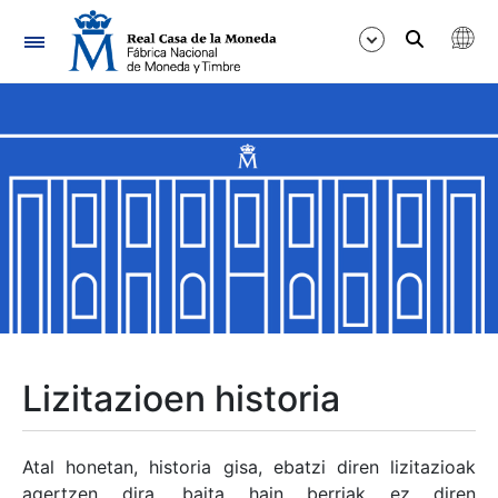
Nabigazioa
Erakutsi/Ezkutatu
Erakutsi/Ezkutatu
Erakutsi/Ezkutatu
Erakutsi/Ezkutatu
Erakutsi/Ezkutatu
Lizitazioen historia
Erakutsi/Ezkutatu
Atal honetan, historia gisa, ebatzi diren lizitazioak
agertzen dira, baita hain berriak ez diren