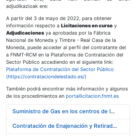
adjudikazioak ere:
A partir del 3 de mayo de 2022, para obtener
Erakutsi/Ezkutatu
información respecto a
Licitaciones en curso
y
Erakutsi/Ezkutatu
Adjudicaciones
ya aprobadas por la Fábrica
Nacional de Moneda y Timbre - Real Casa de la
Erakutsi/Ezkutatu
Moneda, puede acceder al perfil del contratante del
a FNMT-RCM en la Plataforma de Contratación del
Sector Público accediendo en el siguiente link:
Plataforma de Contratación del Sector Público
(https://contrataciondelestado.es/)
También podrá encontrar más información y algunos
de los procedimientos en
portallicitacion.fnmt.es
Suministro de Gas en los centros de la FNMT-RCM de Madrid y Burgos, durante el año 2020
Erakutsi/Ezkutatu
Contratación de Enajenación y Retirada de Recortes Sobrantes y Desperdicios de Papel Impreso y no Impreso durante el Año 2020