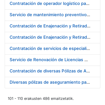
Contratación de operador logístico para distintos servicios de transporte de seguridad de mercancías de la Fábrica Nacional de Moneda y Timbre - Real Casa de la Moneda
Servicio de mantenimiento preventivo de la instalación del sistema centralizado de recogida de papelote de timbre e imprenta
Contratación de Enajenación y Retirada de Residuos de PVC, Policarbonato y Plásticos durante el año 2020
Contratación de Enajenación y Retirada de Chatarra de Hierro, Acero y Chapa de la RCM-FNMT
Contratación de servicios de especialistas técnicos en prevención y extinción de incendios para los centros de Madrid y Burgos de la FNMT-RCM
Servicio de Renovación de Licencias Adobe
Contratación de diversas Pólizas de Aseguramiento para la Fábrica Nacional de Moneda y Timbre - Real Casa de la Moneda
Diversas pólizas de aseguramiento para la Fábrica Nacional de Moneda y Timbre - Real Casa de la Moneda
101 - 110 erakusten 486 emaitzetatik.