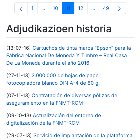
1
...
10
11
12
...
49
Orrialdea
Intermediate Pages Use TAB to navigate.
Orrialdea
Orrialdea
Orrialdea
Intermediate Pages 
Orrialdea
Adjudikazioen historia
(13-07-16)
Cartuchos de tinta marca "Epson" para la
Fábrica Nacional De Moneda Y Timbre – Real Casa
De La Moneda durante el año 2016
(27-11-13)
3.000.000 de hojas de papel
fotocopiadora blanco DIN A-4 de 80 g.
(07-11-13)
Contratación de diversas pólizas de
aseguramiento en la FNMT-RCM
(09-10-13)
Actualización del entorno de
digitalización de la FNMT-RCM
(29-07-13)
Servicio de implantación de la plataforma