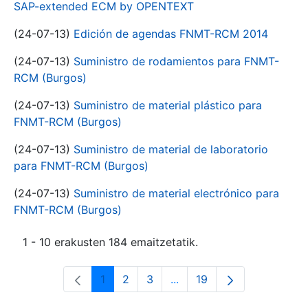
SAP-extended ECM by OPENTEXT
(24-07-13)
Edición de agendas FNMT-RCM 2014
(24-07-13)
Suministro de rodamientos para FNMT-
RCM (Burgos)
(24-07-13)
Suministro de material plástico para
FNMT-RCM (Burgos)
(24-07-13)
Suministro de material de laboratorio
para FNMT-RCM (Burgos)
(24-07-13)
Suministro de material electrónico para
FNMT-RCM (Burgos)
1 - 10 erakusten 184 emaitzetatik.
1
2
3
...
19
Orrialdea
Orrialdea
Orrialdea
Intermediate Pages Use T
Orrialdea