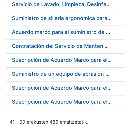
Servicio de Lavado, Limpieza, Desinfección y Descontaminación de la ropa de trabajo del personal de la FNMT-RCM de Madrid
Suministro de sillería ergonómica para la FNMT-RCM
Acuerdo marco para el suministro de material de fontanería y aire acondicionado
Contratación del Servicio de Mantenimiento de Carretillas Transportadoras-elevadoras
Suscripción de Acuerdo Marco para el Suministro de Material de Filtración
Suministro de un equipo de abrasión para ensayos de laboratorio
Suscripción de Acuerdo Marco para el Suministro de Material de Neumática
Suscripción de Acuerdo Marco para el Suministro de Material de Ferretería de la Entidad Pública Empresarial Fábrica Nacional de Moneda y Timbre-Real Casa de la Moneda
41 - 50 erakusten 486 emaitzetatik.