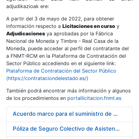
adjudikazioak ere:
A partir del 3 de mayo de 2022, para obtener
Erakutsi/Ezkutatu
información respecto a
Licitaciones en curso
y
Erakutsi/Ezkutatu
Adjudicaciones
ya aprobadas por la Fábrica
Nacional de Moneda y Timbre - Real Casa de la
Erakutsi/Ezkutatu
Moneda, puede acceder al perfil del contratante del
a FNMT-RCM en la Plataforma de Contratación del
Sector Público accediendo en el siguiente link:
Plataforma de Contratación del Sector Público
(https://contrataciondelestado.es/)
También podrá encontrar más información y algunos
de los procedimientos en
portallicitacion.fnmt.es
Acuerdo marco para el suministro de material de droguería y limpieza a la FNMT-RCM
Erakutsi/Ezkutatu
Póliza de Seguro Colectivo de Asistencia Sanitaria