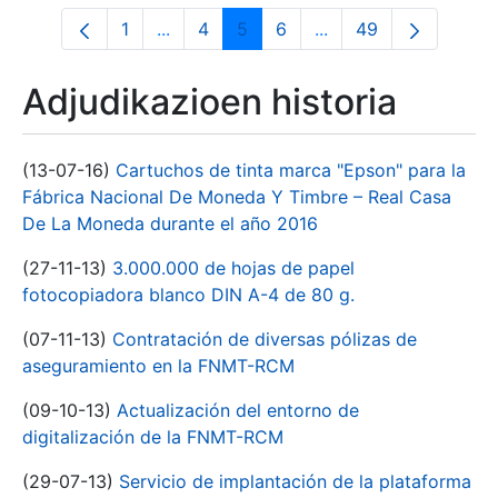
1
...
4
5
6
...
49
Orrialdea
Intermediate Pages Use TAB to navigate
Orrialdea
Orrialdea
Orrialdea
Intermediate Pages U
Orrialdea
Adjudikazioen historia
(13-07-16)
Cartuchos de tinta marca "Epson" para la
Fábrica Nacional De Moneda Y Timbre – Real Casa
De La Moneda durante el año 2016
(27-11-13)
3.000.000 de hojas de papel
fotocopiadora blanco DIN A-4 de 80 g.
(07-11-13)
Contratación de diversas pólizas de
aseguramiento en la FNMT-RCM
(09-10-13)
Actualización del entorno de
digitalización de la FNMT-RCM
(29-07-13)
Servicio de implantación de la plataforma