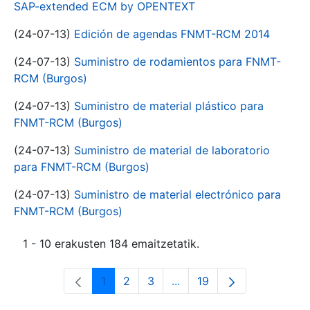
SAP-extended ECM by OPENTEXT
(24-07-13)
Edición de agendas FNMT-RCM 2014
(24-07-13)
Suministro de rodamientos para FNMT-
RCM (Burgos)
(24-07-13)
Suministro de material plástico para
FNMT-RCM (Burgos)
(24-07-13)
Suministro de material de laboratorio
para FNMT-RCM (Burgos)
(24-07-13)
Suministro de material electrónico para
FNMT-RCM (Burgos)
1 - 10 erakusten 184 emaitzetatik.
1
2
3
...
19
Orrialdea
Orrialdea
Orrialdea
Intermediate Pages Use T
Orrialdea