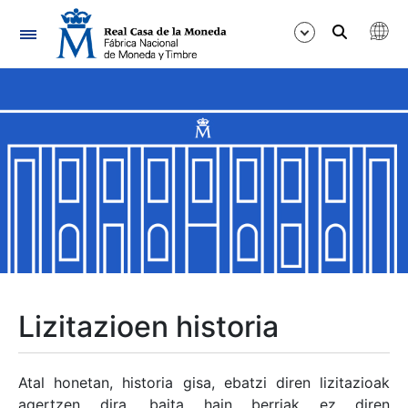
Nabigazioa
Erakutsi/Ezkutatu
Erakutsi/Ezkutatu
Erakutsi/Ezkutatu
Erakutsi/Ezkutatu
Erakutsi/Ezkutatu
Lizitazioen historia
Erakutsi/Ezkutatu
Atal honetan, historia gisa, ebatzi diren lizitazioak
agertzen dira, baita hain berriak ez diren