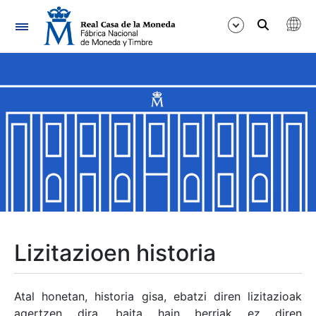
Nabigazioa
Erakutsi/Ezkutatu
Erakutsi/Ezkutatu
Erakutsi/Ezkutatu
Erakutsi/Ezkutatu
Erakutsi/Ezkutatu
Lizitazioen historia
Erakutsi/Ezkutatu
Atal honetan, historia gisa, ebatzi diren lizitazioak
agertzen dira, baita hain berriak ez diren