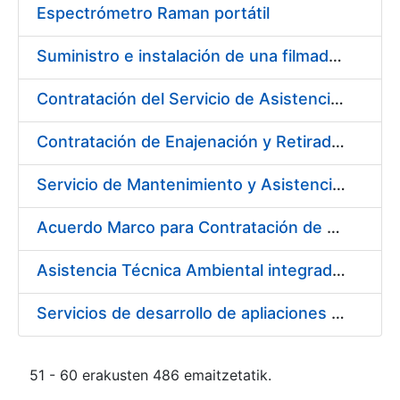
Espectrómetro Raman portátil
Suministro e instalación de una filmadora de plantillas pásticas
Contratación del Servicio de Asistencia Sanitaria de Enfermería de Urgencias
Contratación de Enajenación y Retirada de residuos de PVC, policarbonato y plásticos durante el año 2021
Servicio de Mantenimiento y Asistencia Técnica Integral de la máquina HP INDIGO 12000 del Departamento de Timbre en su sede de Madrid
Acuerdo Marco para Contratación de Servicios para desarrollo evolutivo de componentes software de la infraestructura de CERES
Asistencia Técnica Ambiental integrada en la Fábrica de Papel de Burgos
Servicios de desarrollo de apliaciones con APPWORKS
51 - 60 erakusten 486 emaitzetatik.