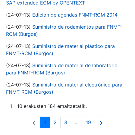
SAP-extended ECM by OPENTEXT
(24-07-13)
Edición de agendas FNMT-RCM 2014
(24-07-13)
Suministro de rodamientos para FNMT-
RCM (Burgos)
(24-07-13)
Suministro de material plástico para
FNMT-RCM (Burgos)
(24-07-13)
Suministro de material de laboratorio
para FNMT-RCM (Burgos)
(24-07-13)
Suministro de material electrónico para
FNMT-RCM (Burgos)
1 - 10 erakusten 184 emaitzetatik.
1
2
3
...
19
Orrialdea
Orrialdea
Orrialdea
Intermediate Pages Use T
Orrialdea