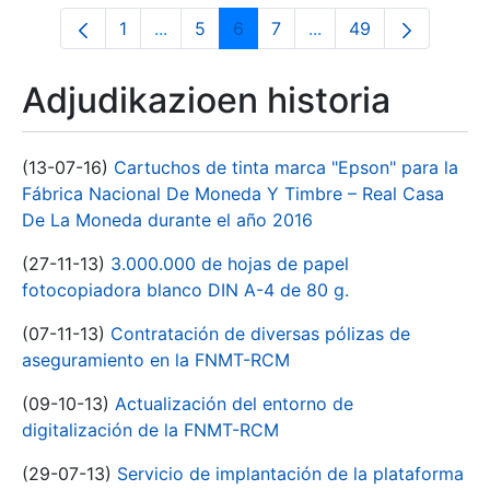
1
...
5
6
7
...
49
Orrialdea
Intermediate Pages Use TAB to navigate
Orrialdea
Orrialdea
Orrialdea
Intermediate Pages U
Orrialdea
Adjudikazioen historia
(13-07-16)
Cartuchos de tinta marca "Epson" para la
Fábrica Nacional De Moneda Y Timbre – Real Casa
De La Moneda durante el año 2016
(27-11-13)
3.000.000 de hojas de papel
fotocopiadora blanco DIN A-4 de 80 g.
(07-11-13)
Contratación de diversas pólizas de
aseguramiento en la FNMT-RCM
(09-10-13)
Actualización del entorno de
digitalización de la FNMT-RCM
(29-07-13)
Servicio de implantación de la plataforma