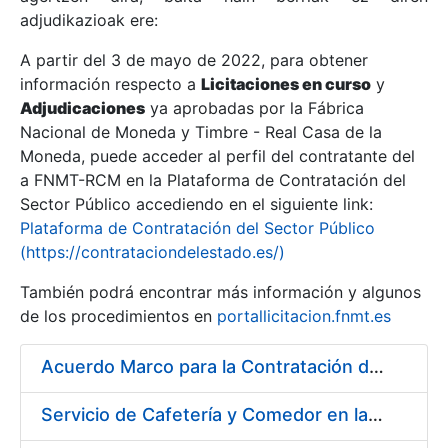
adjudikazioak ere:
A partir del 3 de mayo de 2022, para obtener
Erakutsi/Ezkutatu
información respecto a
Licitaciones en curso
y
Erakutsi/Ezkutatu
Adjudicaciones
ya aprobadas por la Fábrica
Nacional de Moneda y Timbre - Real Casa de la
Erakutsi/Ezkutatu
Moneda, puede acceder al perfil del contratante del
a FNMT-RCM en la Plataforma de Contratación del
Sector Público accediendo en el siguiente link:
Plataforma de Contratación del Sector Público
(https://contrataciondelestado.es/)
También podrá encontrar más información y algunos
de los procedimientos en
portallicitacion.fnmt.es
Acuerdo Marco para la Contratación del Suministro de Material de Ferretería
Erakutsi/Ezkutatu
Servicio de Cafetería y Comedor en la sede central de la Fábrica Nacional de Moneda y Timbre-Real Casa de la Moneda en Madrid