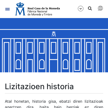
Nabigazioa
Erakutsi/Ezkutatu
Erakutsi/Ezkutatu
Erakutsi/Ezkutatu
Erakutsi/Ezkutatu
Erakutsi/Ezkutatu
Lizitazioen historia
Erakutsi/Ezkutatu
Atal honetan, historia gisa, ebatzi diren lizitazioak
agertzen dira, baita hain berriak ez diren