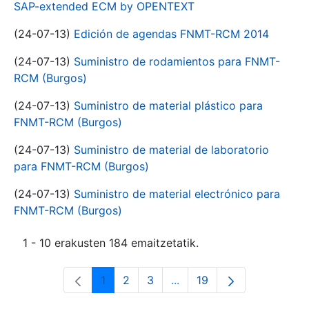
SAP-extended ECM by OPENTEXT
(24-07-13)
Edición de agendas FNMT-RCM 2014
(24-07-13)
Suministro de rodamientos para FNMT-
RCM (Burgos)
(24-07-13)
Suministro de material plástico para
FNMT-RCM (Burgos)
(24-07-13)
Suministro de material de laboratorio
para FNMT-RCM (Burgos)
(24-07-13)
Suministro de material electrónico para
FNMT-RCM (Burgos)
1 - 10 erakusten 184 emaitzetatik.
1
2
3
...
19
Orrialdea
Orrialdea
Orrialdea
Intermediate Pages Use T
Orrialdea