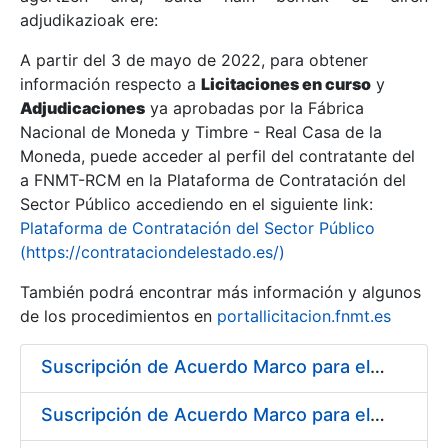
adjudikazioak ere:
A partir del 3 de mayo de 2022, para obtener
Erakutsi/Ezkutatu
información respecto a
Licitaciones en curso
y
Erakutsi/Ezkutatu
Adjudicaciones
ya aprobadas por la Fábrica
Nacional de Moneda y Timbre - Real Casa de la
Erakutsi/Ezkutatu
Moneda, puede acceder al perfil del contratante del
a FNMT-RCM en la Plataforma de Contratación del
Sector Público accediendo en el siguiente link:
Plataforma de Contratación del Sector Público
(https://contrataciondelestado.es/)
También podrá encontrar más información y algunos
de los procedimientos en
portallicitacion.fnmt.es
Suscripción de Acuerdo Marco para el Suministro de Material de Hierro para la Fábrica de Papel de Seguridad de la FNMT-RCM en Burgos
Erakutsi/Ezkutatu
Suscripción de Acuerdo Marco para el Suministro de Material de Neumática para la Fábrica de Papel de Seguridad de la FNMT-RCM en Burgos