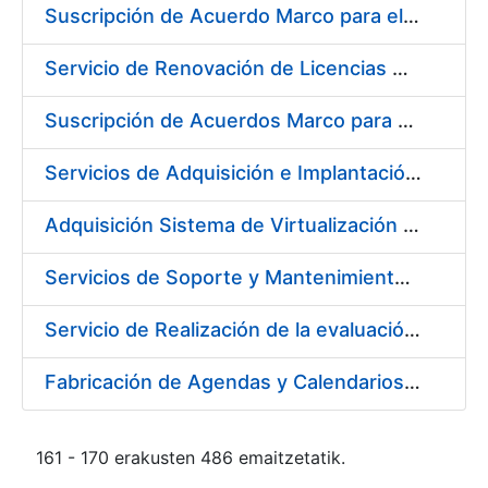
Suscripción de Acuerdo Marco para el Suministro de Material de Acero Inoxidable para la Fábrica de Papel de Seguridad de la FNMT-RCM en Burgos
Servicio de Renovación de Licencias Adobe
Suscripción de Acuerdos Marco para el Suministro de Equipos de Protección Individual (EPI’s)
Servicios de Adquisición e Implantación de un Sistema de Gestión Corporativa e Integrada de la Prevención de Riesgos Laborales
Adquisición Sistema de Virtualización VMWARE CERES
Servicios de Soporte y Mantenimiento de Licencias de Software y Help Desk de la Infraestructura de la Fábrica Nacional de Moneda y Timbre-Real Casa de la Moneda
Servicio de Realización de la evaluación de Riesgos Psicosociales y de salud laboral en los puestos de trabajo de la FNMT-RCM
Fabricación de Agendas y Calendarios para FNMT-RCM
161 - 170 erakusten 486 emaitzetatik.