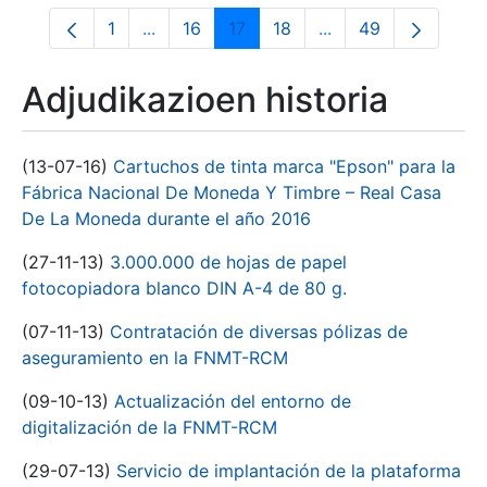
1
...
16
17
18
...
49
Orrialdea
Intermediate Pages Use TAB to navigate.
Orrialdea
Orrialdea
Orrialdea
Intermediate Pages
Orrialdea
Adjudikazioen historia
(13-07-16)
Cartuchos de tinta marca "Epson" para la
Fábrica Nacional De Moneda Y Timbre – Real Casa
De La Moneda durante el año 2016
(27-11-13)
3.000.000 de hojas de papel
fotocopiadora blanco DIN A-4 de 80 g.
(07-11-13)
Contratación de diversas pólizas de
aseguramiento en la FNMT-RCM
(09-10-13)
Actualización del entorno de
digitalización de la FNMT-RCM
(29-07-13)
Servicio de implantación de la plataforma