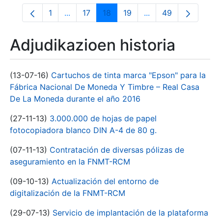
1
...
17
18
19
...
49
Orrialdea
Intermediate Pages Use TAB to navigate.
Orrialdea
Orrialdea
Orrialdea
Intermediate Pages
Orrialdea
Adjudikazioen historia
(13-07-16)
Cartuchos de tinta marca "Epson" para la
Fábrica Nacional De Moneda Y Timbre – Real Casa
De La Moneda durante el año 2016
(27-11-13)
3.000.000 de hojas de papel
fotocopiadora blanco DIN A-4 de 80 g.
(07-11-13)
Contratación de diversas pólizas de
aseguramiento en la FNMT-RCM
(09-10-13)
Actualización del entorno de
digitalización de la FNMT-RCM
(29-07-13)
Servicio de implantación de la plataforma