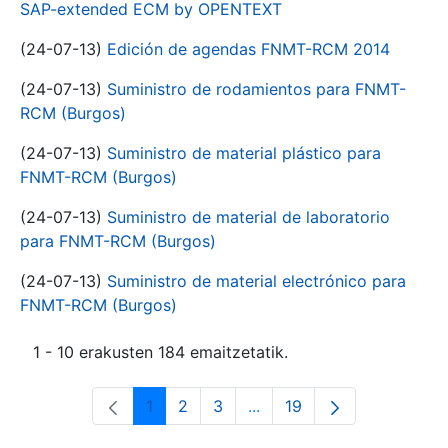
SAP-extended ECM by OPENTEXT
(24-07-13)
Edición de agendas FNMT-RCM 2014
(24-07-13)
Suministro de rodamientos para FNMT-
RCM (Burgos)
(24-07-13)
Suministro de material plástico para
FNMT-RCM (Burgos)
(24-07-13)
Suministro de material de laboratorio
para FNMT-RCM (Burgos)
(24-07-13)
Suministro de material electrónico para
FNMT-RCM (Burgos)
1 - 10 erakusten 184 emaitzetatik.
1
2
3
...
19
Orrialdea
Orrialdea
Orrialdea
Intermediate Pages Use T
Orrialdea