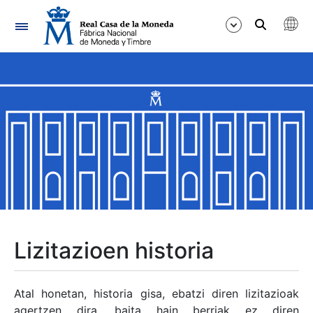
Nabigazioa
Erakutsi/Ezkutatu
Erakutsi/Ezkutatu
Erakutsi/Ezkutatu
Erakutsi/Ezkutatu
Erakutsi/Ezkutatu
Lizitazioen historia
Erakutsi/Ezkutatu
Atal honetan, historia gisa, ebatzi diren lizitazioak
agertzen dira, baita hain berriak ez diren