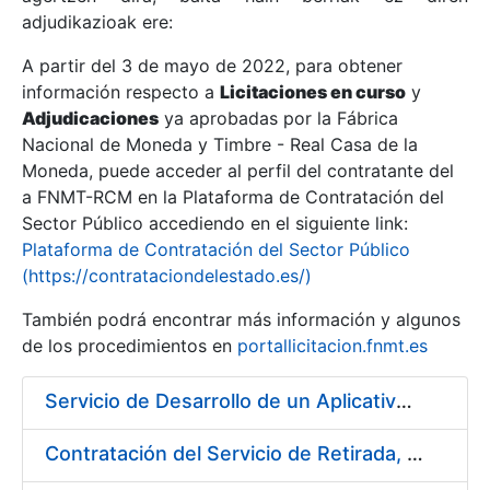
adjudikazioak ere:
A partir del 3 de mayo de 2022, para obtener
Erakutsi/Ezkutatu
información respecto a
Licitaciones en curso
y
Erakutsi/Ezkutatu
Adjudicaciones
ya aprobadas por la Fábrica
Nacional de Moneda y Timbre - Real Casa de la
Erakutsi/Ezkutatu
Moneda, puede acceder al perfil del contratante del
a FNMT-RCM en la Plataforma de Contratación del
Sector Público accediendo en el siguiente link:
Plataforma de Contratación del Sector Público
(https://contrataciondelestado.es/)
También podrá encontrar más información y algunos
de los procedimientos en
portallicitacion.fnmt.es
Servicio de Desarrollo de un Aplicativo para la Generación de Claves
Erakutsi/Ezkutatu
Contratación del Servicio de Retirada, Transporte y Gestión de Briquetas en Fábrica de Papel de Burgos