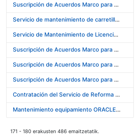
Suscripción de Acuerdos Marco para el Suministro de Material de Electrónica e Informática
Servicio de mantenimiento de carretillas transportadoras - elevadoras para la FNMT-RCM
Servicio de Mantenimiento de Licencias Liferay
Suscripción de Acuerdos Marco para el Suministro de Material de Filtración
Suscripción de Acuerdos Marco para el Suministro de Material de Fontanería y Aire Acondicionado
Suscripción de Acuerdos Marco para el Suministro de Material de Neumática
Contratación del Servicio de Reforma de la Embocadura, Limpieza, Pintado y Numerado de Contenedores para Moneda de la FNMT-RCM
Mantenimiento equipamiento ORACLE en CERES
171 - 180 erakusten 486 emaitzetatik.