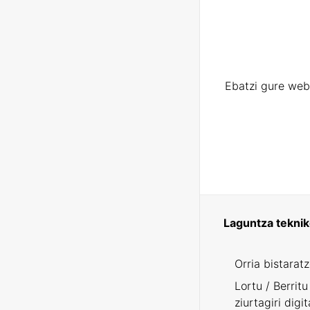
Ebatzi gure web
Laguntza tekni
Orria bistarat
Lortu / Berritu
ziurtagiri digit