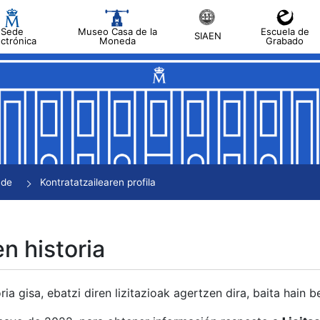
Sede
Museo Casa de la
Escuela de
SIAEN
ectrónica
Moneda
Grabado
tatu
tatu
tatu
tatu
nde
Kontratatzailearen profila
tatu
en historia
ria gisa, ebatzi diren lizitazioak agertzen dira, baita hain 
tu