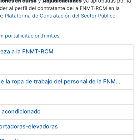
ciones en curso
y
Adjudicaciones
ya aprobadas por la
er al perfil del contratante del a FNMT-RCM en la
k:
Plataforma de Contratación del Sector Público
en
portallicitacion.fnmt.es
mpieza a la FNMT-RCM
Servicio de Lavado, Limpieza, Desinfección y Descontaminación de la ropa de trabajo del personal de la FNMT-RCM de Madrid
e acondicionado
portadoras-elevadoras