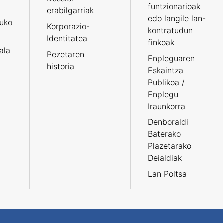
funtzionarioak
erabilgarriak
edo langile lan-
ruko
Korporazio-
kontratudun
Identitatea
finkoak
tala
Pezetaren
Enpleguaren
historia
Eskaintza
Publikoa /
Enplegu
Iraunkorra
Denboraldi
Baterako
Plazetarako
Deialdiak
Lan Poltsa