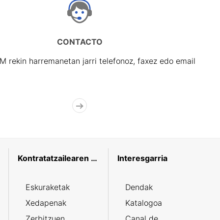
CONTACTO
rekin harremanetan jarri telefonoz, faxez edo email
Kontratatzailearen profila
Interesgarria
Eskuraketak
Dendak
Xedapenak
Katalogoa
Zerbitzuen
Canal de