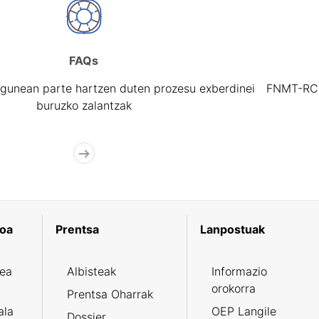
FAQs
gunean parte hartzen duten prozesu exberdinei
FNMT-RCM 
buruzko zalantzak
koa
Prentsa
Lanpostuak
zea
Albisteak
Informazio
orokorra
Prentsa Oharrak
ala
OEP Langile
Dossier