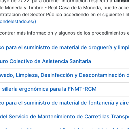
 mayo de 2022, para obtener información respecto a
Licita
de Moneda y Timbre - Real Casa de la Moneda, puede acced
ratación del Sector Público accediendo en el siguiente lin
tu
iondelestado.es/)
tu
ontrar más información y algunos de los procedimientos 
atu
 para el suministro de material de droguería y li
uro Colectivo de Asistencia Sanitaria
 sillería ergonómica para la FNMT-RCM
 para el suministro de material de fontanería y air
tatu
del Servicio de Mantenimiento de Carretillas Trans