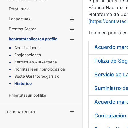
A partir del 3 de
Fábrica Nacional 
Estatutuak
Plataforma de Cont
Lanpostuak
Erakutsi/Ezkuta
(https://contratac
Prentsa Aretoa
Erakutsi/Ezkuta
También podrá enc
Kontratatzailearen profila
Erakutsi/Ezkut
Acuerdo marco
Adquisiciones
Enajenaciones
Póliza de Seg
Zerbitzuen Aurkezpena
Hornitzaileen homologazioa
Beste Gai Interesgarriak
Histórico
Suministro de
Pribatutasun politika
Acuerdo marco
Transparencia
Erakutsi/Ezku
Contratación 