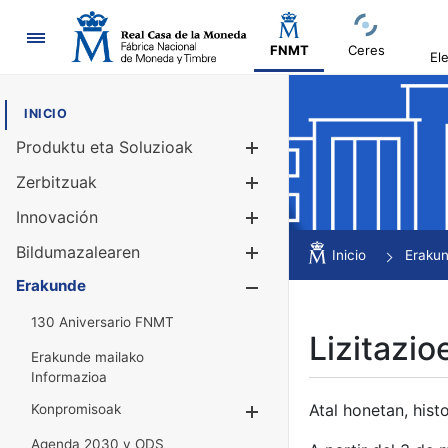
Nabigazioa
FNMT
Ceres
El
INICIO
Produktu eta Soluzioak
Erakutsi/Ezku
Zerbitzuak
Erakutsi/Ezku
Innovación
Erakutsi/Ezku
Bildumazalearen
Erakutsi/Ezku
Inicio
Eraku
Erakunde
Erakutsi/Ezku
130 Aniversario FNMT
Lizitazio
Erakunde mailako
Informazioa
Atal honetan, histo
Konpromisoak
Erakutsi/Ezkuta
Agenda 2030 y ODS