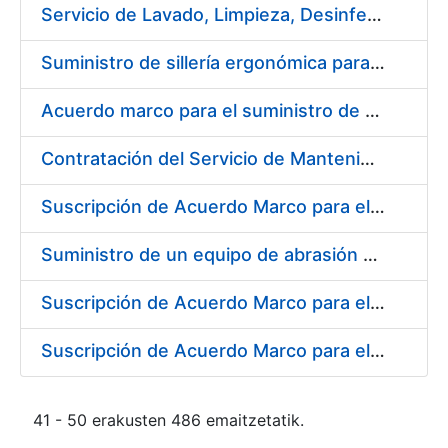
Servicio de Lavado, Limpieza, Desinfección y Descontaminación de la ropa de trabajo del personal de la FNMT-RCM de Madrid
Suministro de sillería ergonómica para la FNMT-RCM
Acuerdo marco para el suministro de material de fontanería y aire acondicionado
Contratación del Servicio de Mantenimiento de Carretillas Transportadoras-elevadoras
Suscripción de Acuerdo Marco para el Suministro de Material de Filtración
Suministro de un equipo de abrasión para ensayos de laboratorio
Suscripción de Acuerdo Marco para el Suministro de Material de Neumática
Suscripción de Acuerdo Marco para el Suministro de Material de Ferretería de la Entidad Pública Empresarial Fábrica Nacional de Moneda y Timbre-Real Casa de la Moneda
41 - 50 erakusten 486 emaitzetatik.