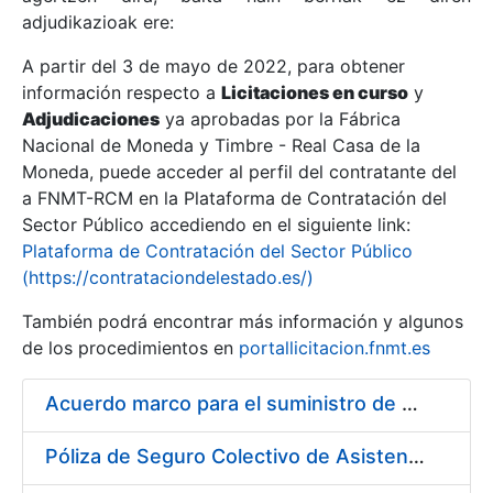
adjudikazioak ere:
A partir del 3 de mayo de 2022, para obtener
Erakutsi/Ezkutatu
información respecto a
Licitaciones en curso
y
Erakutsi/Ezkutatu
Adjudicaciones
ya aprobadas por la Fábrica
Nacional de Moneda y Timbre - Real Casa de la
Erakutsi/Ezkutatu
Moneda, puede acceder al perfil del contratante del
a FNMT-RCM en la Plataforma de Contratación del
Sector Público accediendo en el siguiente link:
Plataforma de Contratación del Sector Público
(https://contrataciondelestado.es/)
También podrá encontrar más información y algunos
de los procedimientos en
portallicitacion.fnmt.es
Acuerdo marco para el suministro de material de droguería y limpieza a la FNMT-RCM
Erakutsi/Ezkutatu
Póliza de Seguro Colectivo de Asistencia Sanitaria