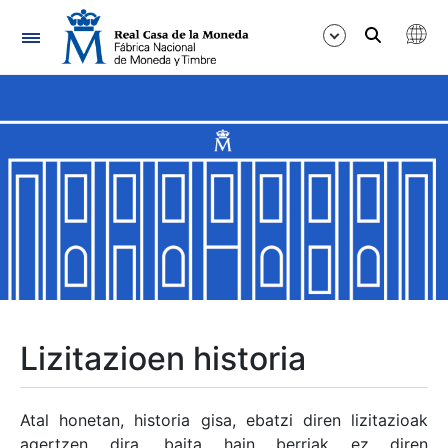
Nabigazioa
Erakutsi/Ezkutatu
Erakutsi/Ezkutatu
Erakutsi/Ezkutatu
Erakutsi/Ezkutatu
Erakutsi/Ezkutatu
Lizitazioen historia
Erakutsi/Ezkutatu
Atal honetan, historia gisa, ebatzi diren lizitazioak
agertzen dira, baita hain berriak ez diren