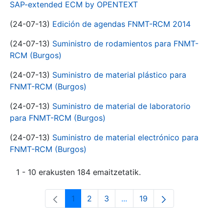
SAP-extended ECM by OPENTEXT
(24-07-13)
Edición de agendas FNMT-RCM 2014
(24-07-13)
Suministro de rodamientos para FNMT-
RCM (Burgos)
(24-07-13)
Suministro de material plástico para
FNMT-RCM (Burgos)
(24-07-13)
Suministro de material de laboratorio
para FNMT-RCM (Burgos)
(24-07-13)
Suministro de material electrónico para
FNMT-RCM (Burgos)
1 - 10 erakusten 184 emaitzetatik.
1
2
3
...
19
Orrialdea
Orrialdea
Orrialdea
Intermediate Pages Use T
Orrialdea