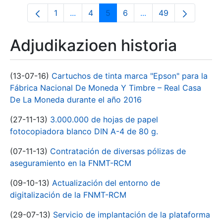
1
...
4
5
6
...
49
Orrialdea
Intermediate Pages Use TAB to navigate
Orrialdea
Orrialdea
Orrialdea
Intermediate Pages U
Orrialdea
Adjudikazioen historia
(13-07-16)
Cartuchos de tinta marca "Epson" para la
Fábrica Nacional De Moneda Y Timbre – Real Casa
De La Moneda durante el año 2016
(27-11-13)
3.000.000 de hojas de papel
fotocopiadora blanco DIN A-4 de 80 g.
(07-11-13)
Contratación de diversas pólizas de
aseguramiento en la FNMT-RCM
(09-10-13)
Actualización del entorno de
digitalización de la FNMT-RCM
(29-07-13)
Servicio de implantación de la plataforma