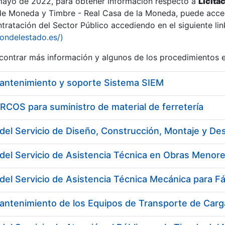
 mayo de 2022, para obtener información respecto a
Licita
de Moneda y Timbre - Real Casa de la Moneda, puede acced
ratación del Sector Público accediendo en el siguiente lin
tu
iondelestado.es/)
tu
ontrar más información y algunos de los procedimientos 
atu
mantenimiento y soporte Sistema SIEM
COS para suministro de material de ferretería
del Servicio de Asistencia Técnica en Obras Menore
del Servicio de Asistencia Técnica Mecánica para F
tatu
antenimiento de los Equipos de Transporte de Carga