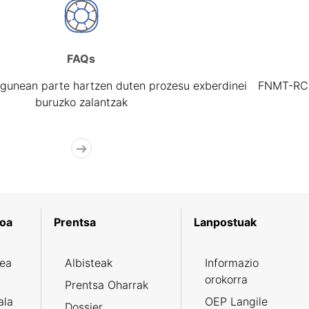
FAQs
gunean parte hartzen duten prozesu exberdinei
FNMT-RCM 
buruzko zalantzak
koa
Prentsa
Lanpostuak
zea
Albisteak
Informazio
orokorra
Prentsa Oharrak
ala
OEP Langile
Dossier