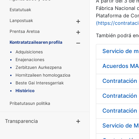
A partir del 3 de
Fábrica Nacional 
Estatutuak
Plataforma de Cont
Lanpostuak
Erakutsi/Ezkuta
(https://contratac
Prentsa Aretoa
Erakutsi/Ezkuta
También podrá enc
Kontratatzailearen profila
Erakutsi/Ezkut
Servicio de 
Adquisiciones
Enajenaciones
Acuerdos MAR
Zerbitzuen Aurkezpena
Hornitzaileen homologazioa
Beste Gai Interesgarriak
Histórico
Contratación 
Pribatutasun politika
Contratación 
Transparencia
Erakutsi/Ezku
Servicio de M