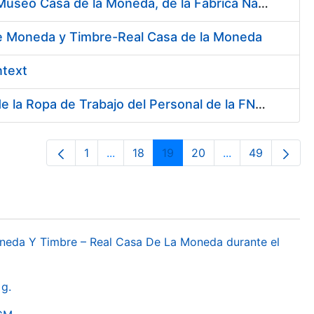
Contratación del Servicio de Atención al Público en la Tienda del Museo Casa de la Moneda, de la Fábrica Nacional de Moneda y Timbre-Real Casa de la Moneda
 de Moneda y Timbre-Real Casa de la Moneda
ntext
Servicio de Lavado, Limpieza, Descontaminación y Desinfección de la Ropa de Trabajo del Personal de la FNMT-RCM
1
...
18
19
20
...
49
Orrialdea
Intermediate Pages Use TAB to naviga
Orrialdea
Orrialdea
Orrialdea
Intermediate Pa
Orrialdea
oneda Y Timbre – Real Casa De La Moneda durante el
g.