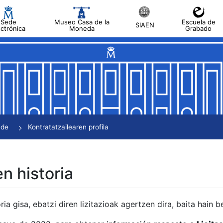
Sede
Museo Casa de la
Escuela de
SIAEN
ectrónica
Moneda
Grabado
tatu
tatu
tatu
tatu
nde
Kontratatzailearen profila
tatu
en historia
ria gisa, ebatzi diren lizitazioak agertzen dira, baita hain 
tu