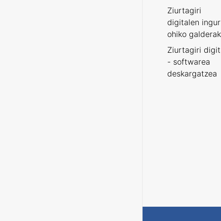
Ziurtagiri
digitalen ingu
ohiko galderak
Ziurtagiri digi
- softwarea
deskargatzea