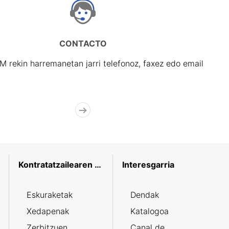
CONTACTO
rekin harremanetan jarri telefonoz, faxez edo email
Kontratatzailearen profila
Interesgarria
Eskuraketak
Dendak
Xedapenak
Katalogoa
Zerbitzuen
Canal de