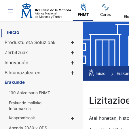
Nabigazioa
FNMT
Ceres
El
INICIO
Produktu eta Soluzioak
Erakutsi/Ezku
Zerbitzuak
Erakutsi/Ezku
Innovación
Erakutsi/Ezku
Bildumazalearen
Erakutsi/Ezku
Inicio
Eraku
Erakunde
Erakutsi/Ezku
130 Aniversario FNMT
Lizitazio
Erakunde mailako
Informazioa
Atal honetan, histo
Konpromisoak
Erakutsi/Ezkuta
Agenda 2030 y ODS