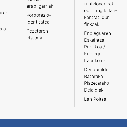
funtzionarioak
erabilgarriak
edo langile lan-
ruko
Korporazio-
kontratudun
Identitatea
finkoak
tala
Pezetaren
Enpleguaren
historia
Eskaintza
Publikoa /
Enplegu
Iraunkorra
Denboraldi
Baterako
Plazetarako
Deialdiak
Lan Poltsa