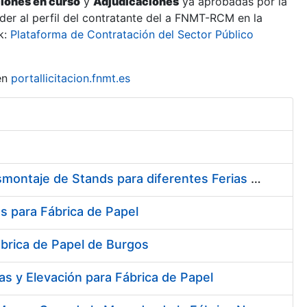
ciones en curso
y
Adjudicaciones
ya aprobadas por la
er al perfil del contratante del a FNMT-RCM en la
k:
Plataforma de Contratación del Sector Público
en
portallicitacion.fnmt.es
Contratación del Servicio de Diseño, Construcción, Montaje y Desmontaje de Stands para diferentes Ferias y Jornadas Nacionales e Internacionales
s para Fábrica de Papel
ábrica de Papel de Burgos
s y Elevación para Fábrica de Papel