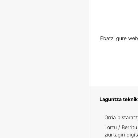
Ebatzi gure web
Laguntza tekni
Orria bistarat
Lortu / Berritu
ziurtagiri digit