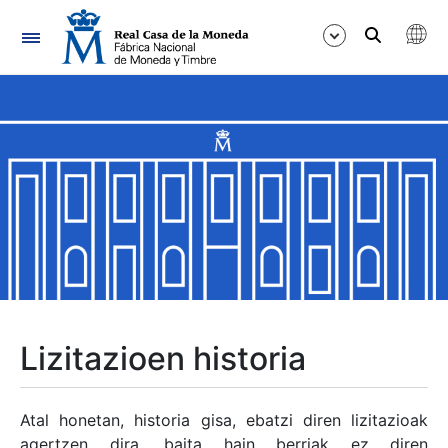
Nabigazioa
Erakutsi/Ezkutatu
Erakutsi/Ezkutatu
Erakutsi/Ezkutatu
Erakutsi/Ezkutatu
Erakutsi/Ezkutatu
Lizitazioen historia
Erakutsi/Ezkutatu
Atal honetan, historia gisa, ebatzi diren lizitazioak
agertzen dira, baita hain berriak ez diren