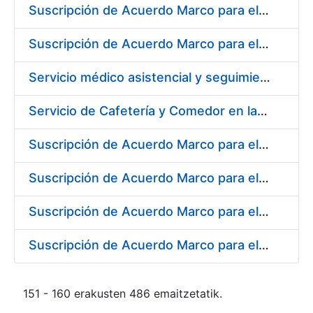
Suscripción de Acuerdo Marco para el Suministro de Material de Ferretería para la Fábrica de Papel de Seguridad de la FNMT-RCM en Burgos
Suscripción de Acuerdo Marco para el Suministro de Material de Electricidad para la Fábrica de Papel de Seguridad de la FNMT-RCM en Burgos
Servicio médico asistencial y seguimiento del absentismo laboral para la FNMT-RCM en su sede de Burgos
Servicio de Cafetería y Comedor en la Sede Central de la Fábrica Nacional de Moneda y Timbre-Real Casa de la Moneda en Madrid
Suscripción de Acuerdo Marco para el Suministro de Herramienta y Materiales Específicos para Mecanizado
Suscripción de Acuerdo Marco para el Suministro de Material de Electricidad
Suscripción de Acuerdo Marco para el Suministro de Repuestos Específicos de Maquinaria
Suscripción de Acuerdo Marco para el Suministro de Material de Transmisiones de Potencia, Rodamientos, Estanqueidad e Hidráulica
151 - 160 erakusten 486 emaitzetatik.