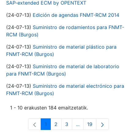
SAP-extended ECM by OPENTEXT
(24-07-13)
Edición de agendas FNMT-RCM 2014
(24-07-13)
Suministro de rodamientos para FNMT-
RCM (Burgos)
(24-07-13)
Suministro de material plástico para
FNMT-RCM (Burgos)
(24-07-13)
Suministro de material de laboratorio
para FNMT-RCM (Burgos)
(24-07-13)
Suministro de material electrónico para
FNMT-RCM (Burgos)
1 - 10 erakusten 184 emaitzetatik.
1
2
3
...
19
Orrialdea
Orrialdea
Orrialdea
Intermediate Pages Use T
Orrialdea