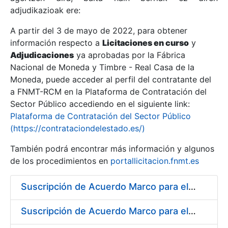
adjudikazioak ere:
A partir del 3 de mayo de 2022, para obtener
Erakutsi/Ezkutatu
información respecto a
Licitaciones en curso
y
Erakutsi/Ezkutatu
Adjudicaciones
ya aprobadas por la Fábrica
Nacional de Moneda y Timbre - Real Casa de la
Erakutsi/Ezkutatu
Moneda, puede acceder al perfil del contratante del
a FNMT-RCM en la Plataforma de Contratación del
Sector Público accediendo en el siguiente link:
Plataforma de Contratación del Sector Público
(https://contrataciondelestado.es/)
También podrá encontrar más información y algunos
de los procedimientos en
portallicitacion.fnmt.es
Suscripción de Acuerdo Marco para el Suministro de Acero para la fabricación de puntas para troqueles, punzones y matrices
Erakutsi/Ezkutatu
Suscripción de Acuerdo Marco para el Suministro de Rodamientos y material de Transmisión para la Fábrica de Papel de Seguridad de la FNMT-RCM en Burgos