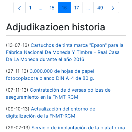
1
...
15
16
17
...
49
Orrialdea
Intermediate Pages Use TAB to navigate.
Orrialdea
Orrialdea
Orrialdea
Intermediate Pages
Orrialdea
Adjudikazioen historia
(13-07-16)
Cartuchos de tinta marca "Epson" para la
Fábrica Nacional De Moneda Y Timbre – Real Casa
De La Moneda durante el año 2016
(27-11-13)
3.000.000 de hojas de papel
fotocopiadora blanco DIN A-4 de 80 g.
(07-11-13)
Contratación de diversas pólizas de
aseguramiento en la FNMT-RCM
(09-10-13)
Actualización del entorno de
digitalización de la FNMT-RCM
(29-07-13)
Servicio de implantación de la plataforma