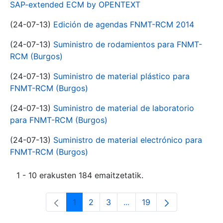
SAP-extended ECM by OPENTEXT
(24-07-13)
Edición de agendas FNMT-RCM 2014
(24-07-13)
Suministro de rodamientos para FNMT-
RCM (Burgos)
(24-07-13)
Suministro de material plástico para
FNMT-RCM (Burgos)
(24-07-13)
Suministro de material de laboratorio
para FNMT-RCM (Burgos)
(24-07-13)
Suministro de material electrónico para
FNMT-RCM (Burgos)
1 - 10 erakusten 184 emaitzetatik.
1
2
3
...
19
Orrialdea
Orrialdea
Orrialdea
Intermediate Pages Use T
Orrialdea