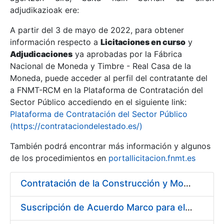
adjudikazioak ere:
A partir del 3 de mayo de 2022, para obtener
Erakutsi/Ezkutatu
información respecto a
Licitaciones en curso
y
Erakutsi/Ezkutatu
Adjudicaciones
ya aprobadas por la Fábrica
Nacional de Moneda y Timbre - Real Casa de la
Erakutsi/Ezkutatu
Moneda, puede acceder al perfil del contratante del
a FNMT-RCM en la Plataforma de Contratación del
Sector Público accediendo en el siguiente link:
Plataforma de Contratación del Sector Público
(https://contrataciondelestado.es/)
También podrá encontrar más información y algunos
de los procedimientos en
portallicitacion.fnmt.es
Contratación de la Construcción y Montaje de un Espacio Demo Interactivo (EDI) en una sala del Museo de la Fábrica Nacional de Moneda y Timbre-Real Casa de la Moneda en Madrid
Erakutsi/Ezkutatu
Suscripción de Acuerdo Marco para el Servicio de Visitas a Oficinas de Registro FNMT-RCM