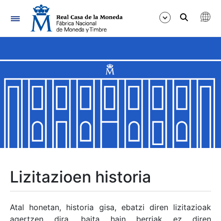
Nabigazioa
Erakutsi/Ezkutatu
Erakutsi/Ezkutatu
Erakutsi/Ezkutatu
Erakutsi/Ezkutatu
Erakutsi/Ezkutatu
Lizitazioen historia
Erakutsi/Ezkutatu
Atal honetan, historia gisa, ebatzi diren lizitazioak
agertzen dira, baita hain berriak ez diren