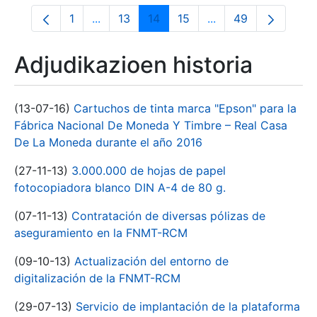
1
...
13
14
15
...
49
Orrialdea
Intermediate Pages Use TAB to navigate.
Orrialdea
Orrialdea
Orrialdea
Intermediate Pages
Orrialdea
Adjudikazioen historia
(13-07-16)
Cartuchos de tinta marca "Epson" para la
Fábrica Nacional De Moneda Y Timbre – Real Casa
De La Moneda durante el año 2016
(27-11-13)
3.000.000 de hojas de papel
fotocopiadora blanco DIN A-4 de 80 g.
(07-11-13)
Contratación de diversas pólizas de
aseguramiento en la FNMT-RCM
(09-10-13)
Actualización del entorno de
digitalización de la FNMT-RCM
(29-07-13)
Servicio de implantación de la plataforma