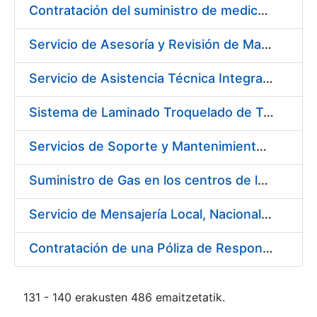
Contratación del suministro de medicamentos, vacunas y demás especialidades farmacéuticas de la FNMT-RCM
Servicio de Asesoría y Revisión de Maquinaria en FNMT-RCM
Servicio de Asistencia Técnica Integral de Impresora HP Indigo Serie III HP 7900
Sistema de Laminado Troquelado de Tarjetas ISO 7810
Servicios de Soporte y Mantenimiento de Licencias de Software de la FNMT-RCM (3 Lotes)
Suministro de Gas en los centros de la FNMT-RCM de Madrid y Burgos durante el año 2019
Servicio de Mensajería Local, Nacional e Internacional para la FNMT-RCM
Contratación de una Póliza de Responsabilidad Civil General para el año 2019
131 - 140 erakusten 486 emaitzetatik.