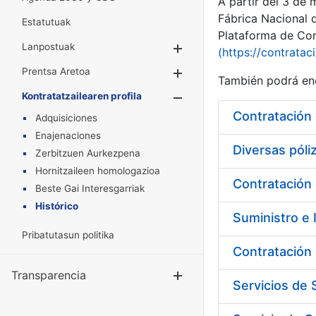
A partir del 3 de
Fábrica Nacional 
Estatutuak
Plataforma de Cont
Lanpostuak
Erakutsi/Ezkuta
(https://contratac
Prentsa Aretoa
Erakutsi/Ezkuta
También podrá enc
Kontratatzailearen profila
Erakutsi/Ezkut
Contratación 
Adquisiciones
Enajenaciones
Diversas pól
Zerbitzuen Aurkezpena
Hornitzaileen homologazioa
Contratación 
Beste Gai Interesgarriak
Histórico
Suministro e 
Pribatutasun politika
Contratación 
Transparencia
Erakutsi/Ezku