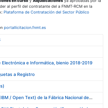
ciones en curso
y
Adjudicaciones
ya aprobadas por la
er al perfil del contratante del a FNMT-RCM en la
k:
Plataforma de Contratación del Sector Público
en
portallicitacion.fnmt.es
8
 Electrónica e Informática, bienio 2018-2019
quetas a Registro
es)
Servicios de Soporte y Mantenimiento de Licencias de Software (IBM / Open Text) de la Fábrica Nacional de Moneda y Timbre-Real Casa de la Moneda