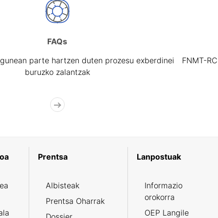
FAQs
gunean parte hartzen duten prozesu exberdinei
FNMT-RCM 
buruzko zalantzak
koa
Prentsa
Lanpostuak
zea
Albisteak
Informazio
orokorra
Prentsa Oharrak
ala
OEP Langile
Dossier