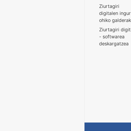
Ziurtagiri
digitalen ingu
ohiko galderak
Ziurtagiri digi
- softwarea
deskargatzea