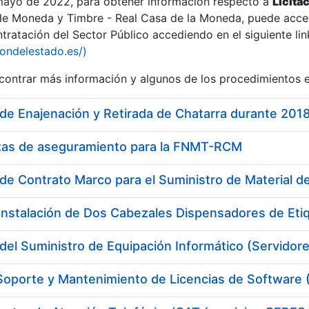
 mayo de 2022, para obtener información respecto a
Licita
de Moneda y Timbre - Real Casa de la Moneda, puede acced
ratación del Sector Público accediendo en el siguiente lin
tu
iondelestado.es/)
tu
ontrar más información y algunos de los procedimientos 
atu
de Enajenación y Retirada de Chatarra durante 201
izas de aseguramiento para la FNMT-RCM
de Contrato Marco para el Suministro de Material de
Instalación de Dos Cabezales Dispensadores de Eti
del Suministro de Equipación Informático (Servidor
tatu