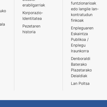
funtzionarioak
erabilgarriak
edo langile lan-
ruko
Korporazio-
kontratudun
Identitatea
finkoak
tala
Pezetaren
Enpleguaren
historia
Eskaintza
Publikoa /
Enplegu
Iraunkorra
Denboraldi
Baterako
Plazetarako
Deialdiak
Lan Poltsa