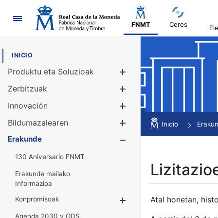
Nabigazioa
FNMT
Ceres
El
INICIO
Produktu eta Soluzioak
Erakutsi/Ezku
Zerbitzuak
Erakutsi/Ezku
Innovación
Erakutsi/Ezku
Bildumazalearen
Erakutsi/Ezku
Inicio
Eraku
Erakunde
Erakutsi/Ezku
130 Aniversario FNMT
Lizitazio
Erakunde mailako
Informazioa
Atal honetan, histo
Konpromisoak
Erakutsi/Ezkuta
Agenda 2030 y ODS