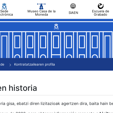
Sede
Museo Casa de la
Escuela de
SIAEN
ectrónica
Moneda
Grabado
tatu
tatu
tatu
tatu
nde
Kontratatzailearen profila
tatu
en historia
ria gisa, ebatzi diren lizitazioak agertzen dira, baita hain 
tu