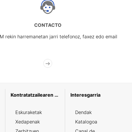
CONTACTO
rekin harremanetan jarri telefonoz, faxez edo email
Kontratatzailearen profila
Interesgarria
Eskuraketak
Dendak
Xedapenak
Katalogoa
Zerbitzuen
Canal de