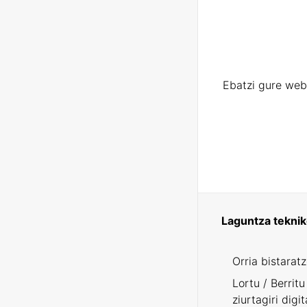
Ebatzi gure web
Laguntza tekni
Orria bistarat
Lortu / Berritu
ziurtagiri digit