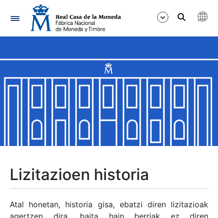
Nabigazioa
Erakutsi/Ezkutatu
Erakutsi/Ezkutatu
Erakutsi/Ezkutatu
Erakutsi/Ezkutatu
Erakutsi/Ezkutatu
Lizitazioen historia
Erakutsi/Ezkutatu
Atal honetan, historia gisa, ebatzi diren lizitazioak
agertzen dira, baita hain berriak ez diren