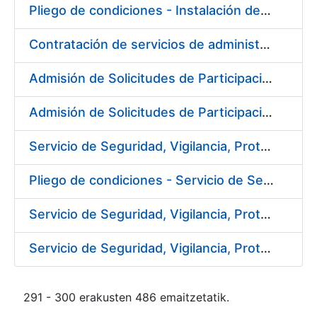
Pliego de condiciones - Instalación de soportes publicitarios en solar de la FNMT-RCM
Contratación de servicios de administración, soporte, mantenimiento y help desk, de los sistemas SAP implantados en la FNMT-RCM
Admisión de Solicitudes de Participación - Ref. PR01/1003/2016
Admisión de Solicitudes de Participación - Ref. PR02/1003/2016
Servicio de Seguridad, Vigilancia, Protección y Control en los centros de la FNMT-RCM en Burgos.
Pliego de condiciones - Servicio de Seguridad, Vigilancia, Protección y Control en los centros de la FNMT-RCM en Burgos
Servicio de Seguridad, Vigilancia, Protección y Control en los centros de la FNMT-RCM en Madrid
Servicio de Seguridad, Vigilancia, Protección y Control en los centros de la FNMT-RCM en Madrid
291 - 300 erakusten 486 emaitzetatik.