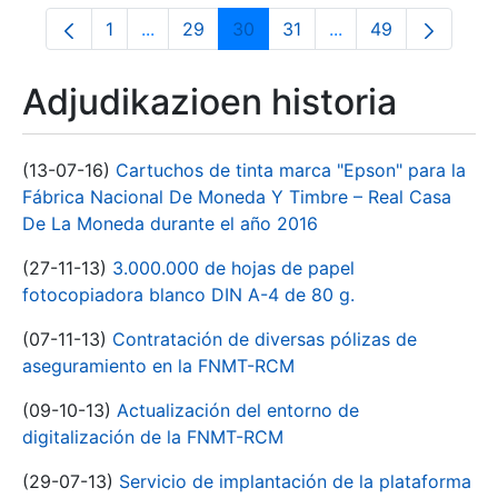
1
...
29
30
31
...
49
Orrialdea
Intermediate Pages Use TAB to navigate.
Orrialdea
Orrialdea
Orrialdea
Intermediate Pages
Orrialdea
Adjudikazioen historia
(13-07-16)
Cartuchos de tinta marca "Epson" para la
Fábrica Nacional De Moneda Y Timbre – Real Casa
De La Moneda durante el año 2016
(27-11-13)
3.000.000 de hojas de papel
fotocopiadora blanco DIN A-4 de 80 g.
(07-11-13)
Contratación de diversas pólizas de
aseguramiento en la FNMT-RCM
(09-10-13)
Actualización del entorno de
digitalización de la FNMT-RCM
(29-07-13)
Servicio de implantación de la plataforma