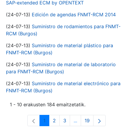
SAP-extended ECM by OPENTEXT
(24-07-13)
Edición de agendas FNMT-RCM 2014
(24-07-13)
Suministro de rodamientos para FNMT-
RCM (Burgos)
(24-07-13)
Suministro de material plástico para
FNMT-RCM (Burgos)
(24-07-13)
Suministro de material de laboratorio
para FNMT-RCM (Burgos)
(24-07-13)
Suministro de material electrónico para
FNMT-RCM (Burgos)
1 - 10 erakusten 184 emaitzetatik.
1
2
3
...
19
Orrialdea
Orrialdea
Orrialdea
Intermediate Pages Use T
Orrialdea