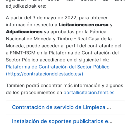
adjudikazioak ere:
A partir del 3 de mayo de 2022, para obtener
Erakutsi/Ezkutatu
información respecto a
Licitaciones en curso
y
Erakutsi/Ezkutatu
Adjudicaciones
ya aprobadas por la Fábrica
Nacional de Moneda y Timbre - Real Casa de la
Erakutsi/Ezkutatu
Moneda, puede acceder al perfil del contratante del
a FNMT-RCM en la Plataforma de Contratación del
Sector Público accediendo en el siguiente link:
Plataforma de Contratación del Sector Público
(https://contrataciondelestado.es/)
También podrá encontrar más información y algunos
de los procedimientos en
portallicitacion.fnmt.es
Contratación de servicio de Limpieza en la Fábrica Nacional de Moneda y Timbre-Real Casa de la Moneda
Erakutsi/Ezkutatu
Instalación de soportes publicitarios en solar de la FNMT-RCM